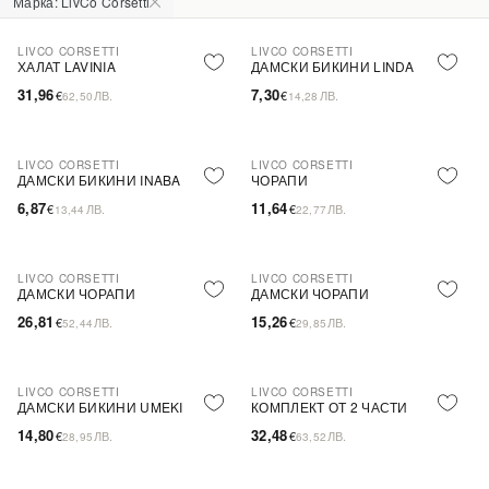
Марка: LivCo Corsetti
LIVCO CORSETTI
LIVCO CORSETTI
ХАЛАТ LAVINIA
ДАМСКИ БИКИНИ LINDA
31,96
7,30
€
ЛВ.
€
ЛВ.
62,50
14,28
LIVCO CORSETTI
LIVCO CORSETTI
ДАМСКИ БИКИНИ INABA
ЧОРАПИ
6,87
11,64
€
ЛВ.
€
ЛВ.
13,44
22,77
LIVCO CORSETTI
LIVCO CORSETTI
ДАМСКИ ЧОРАПИ
ДАМСКИ ЧОРАПИ
26,81
15,26
€
ЛВ.
€
ЛВ.
52,44
29,85
LIVCO CORSETTI
LIVCO CORSETTI
ДАМСКИ БИКИНИ UMEKI
КОМПЛЕКТ ОТ 2 ЧАСТИ
14,80
32,48
€
ЛВ.
€
ЛВ.
28,95
63,52