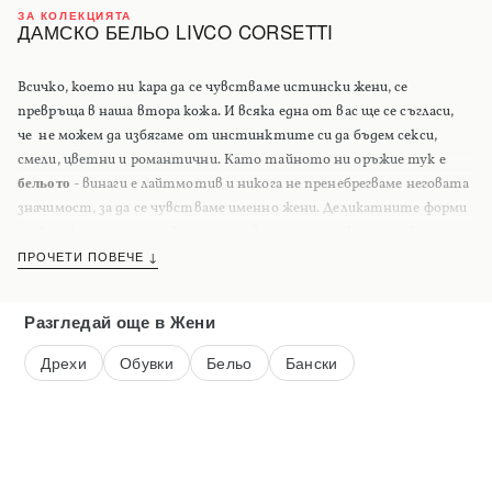
ЗА КОЛЕКЦИЯТА
ДАМСКО БЕЛЬО LIVCO CORSETTI
Всичко, което ни кара да се чувстваме истински жени, се
превръща в наша втора кожа. И всяка една от вас ще се съгласи,
че не можем да избягаме от инстинктите си да бъдем секси,
смели, цветни и романтични. Като тайното ни оръжие тук е
бельото
- винаги е лайтмотив и никога не пренебрегваме неговата
значимост, за да се чувстваме именно жени. Деликатните форми
на женското тяло, нежността и вътрешната красота, която
притежава всяка една от нас са вдъхновението ни за тази
ПРОЧЕТИ ПОВЕЧЕ ↓
специална и интимна селекция. Модните тенденции са толкова
напреднали и гъвкави, че буквално имат решение за всеки
Разгледай още
в Жени
недостатък на тялото. В тази категория ще откриете
дамско
бельо
от красиви нежни материи - памук, сатен, дантела,
Дрехи
Обувки
Бельо
Бански
еротично бельо
,
повдигащи сутиени
и
бикини
с класическа кройка,
безшевно дамско бельо,
plus size бельо
, висококачествено
българско бельо
, както и властелинът на всички марки –
любимите ни модели на
Victoria’s Secret
.