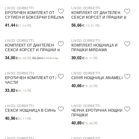
LIVCO CORSETTI
LIVCO CORSETTI
ПОСЛЕДНА БРОЙКА
ПОСЛЕДНА БРОЙКА
ЕРОТИЧЕН КОМПЛЕКТ ОТ
КОМПЛЕКТ ОТ ДАНТЕЛЕН
СУТИЕН И БОКСЕРКИ DREZNA
СЕКСИ КОРСЕТ И ПРАШКИ В
ЧЕРНО GIELLANDRA
41,44
56,66
€
ЛВ.
€
ЛВ.
81,04
110,81
LIVCO CORSETTI
LIVCO CORSETTI
-40%
SALE
КОМПЛЕКТ ОТ ДАНТЕЛЕН
КОМПЛЕКТ НОЩНИЦА И
ПОСЛЕДНА БРОЙКА
СЕКСИ КОРСЕТ И ПРАШКИ В
ПРАШКИ MIRDAMA
ЧЕРНО GIELLANDRA
34,00
30,02
€
ЛВ.
56,66
€
ЛВ.
66,49
€
110,81
лв.
58,71
LIVCO CORSETTI
LIVCO CORSETTI
ПОСЛЕДНА БРОЙКА
ПОСЛЕДНА БРОЙКА
ЕРОТИЧЕН КОМПЛЕКТ ОТ 2
СИНЯ НОЩНИЦА ANAMELL
ЧАСТИ
40,66
€
ЛВ.
79,53
33,82
€
ЛВ.
66,14
LIVCO CORSETTI
LIVCO CORSETTI
ПОСЛЕДНА БРОЙКА
СЕКСИ НОЩНИЦА В СИНЬО
ЧЕРНА ЕРОТИЧНА НОЩНИЦА С
ПРАШКИ
40,96
€
ЛВ.
80,11
40,89
€
ЛВ.
79,98
LIVCO CORSETTI
LIVCO CORSETTI