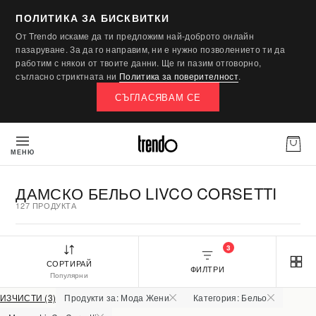
ПОЛИТИКА ЗА БИСКВИТКИ
От Trendo искаме да ти предложим най-доброто онлайн
пазаруване. За да го направим, ни е нужно позволението ти да
работим с някои от твоите данни. Ще ги пазим отговорно,
съгласно стриктната ни
Политика за поверителност
.
СЪГЛАСЯВАМ СЕ
МЕНЮ
ДАМСКО БЕЛЬО LIVCO CORSETTI
127 ПРОДУКТА
3
СОРТИРАЙ
ФИЛТРИ
Популярни
ИЗЧИСТИ (3)
Продукти за: Мода Жени
Категория: Бельо