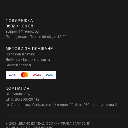
ПОДДРЪЖКА
0892 41 00 08
support@trendo.bg
Понеделник - Петък: 09:00 до 18:00
МЕТОДИ ЗА ПЛАЩАНЕ
Наложен платеж
Дебитна / Кредитна карта
Банков превод
КОМПАНИЯ
„Делмодо” ЕАД
ЕИК: BG 208529712
гр. София град София, ж.к. „Младост 2”, блок 260, офис до вход 2
© 2026 „ДЕЛМОДО” ЕАД. ВСИЧКИ ПРАВА ЗАПАЗЕНИ.
MADE IN SOFIA · TRENDO.BG