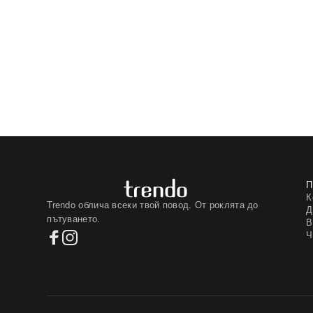
К
Trendo облича всеки твой повод. От роклята до
Д
пътуването.
В
Ч