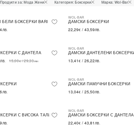
Продукти за: Мода Жени
Категория: Боксерки
Марка: Wol-Bar
WOL-BAR
А БРОЙКА
 БЕЛИ БОКСЕРКИ BARI
ДАМСКИ БОКСЕРКИ
64
22,29
/
43,59
ЛВ.
€
ЛВ.
WOL-BAR
LE
ПОСЛЕДНА БРОЙКА
ПОСЛЕДНА БРОЙКА
КСЕРКИ С ДАНТЕЛА
ДАМСКИ ДАНТЕЛЕНИ БОКСЕРК
13,41
/
26,22
15,00
/
29,33
ЛВ.
€
ЛВ.
€
лв.
WOL-BAR
А БРОЙКА
ПОСЛЕДНА БРОЙКА
ОКСЕРКИ
ДАМСКИ ПАМУЧНИ БОКСЕРКИ
46
13,04
/
25,50
ЛВ.
€
ЛВ.
WOL-BAR
ПОСЛЕДНА БРОЙКА
КСЕРКИ С ВИСОКА ТАЛИЯ
ДАМСКИ БОКСЕРКИ С ДАНТЕЛА
09
22,40
/
43,81
ЛВ.
€
ЛВ.