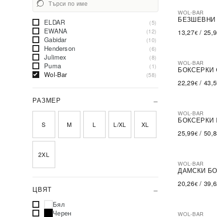
WOL-BAR
ПОСЛЕДН
БЕЗШЕВНИ 
ELDAR
(5)
EWANA
(12)
13,27
/
25,
€
Gabidar
(10)
Henderson
(6)
Julimex
(8)
WOL-BAR
Puma
(1)
БОКСЕРКИ 
Wol-Bar
(58)
22,29
/
43,
€
РАЗМЕР
WOL-BAR
БОКСЕРКИ 
S
M
L
L/XL
XL
25,99
/
50,
€
2XL
WOL-BAR
ДАМСКИ Б
20,26
/
39,
€
ЦВЯТ
Бял
Черен
WOL-BAR