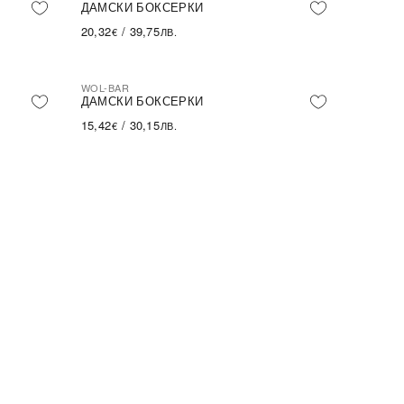
ПОСЛЕДНА БРОЙКА
ДАМСКИ БОКСЕРКИ
20,32
/
39,75
€
ЛВ.
WOL-BAR
ДАМСКИ БОКСЕРКИ
15,42
/
30,15
€
ЛВ.