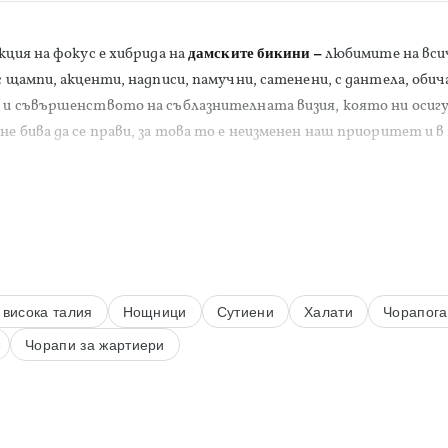
кция на фокус е хибрида на
дамските бикини –
любимите на вси
 с щампи, акценти, надписи, памучни, сатенени, с дантела, оби
 и съвършенството на съблазнителната визия, която ни осигу
не бива да се прави, за това то е неизменен наш приоритет и в
 висока талия
Нощници
Сутиени
Халати
Чорапог
Чорапи за жартиери