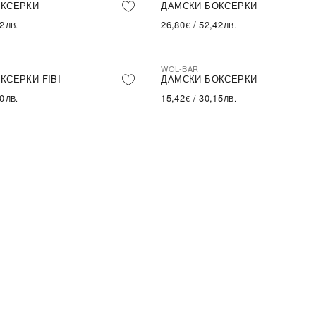
ОКСЕРКИ
ДАМСКИ БОКСЕРКИ
62
26,80
/
52,42
ЛВ.
€
ЛВ.
WOL-BAR
А БРОЙКА
КСЕРКИ FIBI
ДАМСКИ БОКСЕРКИ
60
15,42
/
30,15
ЛВ.
€
ЛВ.