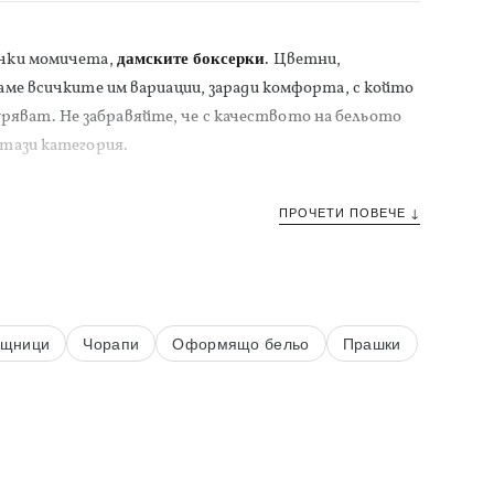
чки момичета,
дамските боксерки
. Цветни,
чаме всичките им вариации, заради комфорта, с който
ряват. Не забравяйте, че с качеството на бельото
 тази категория.
ПРОЧЕТИ ПОВЕЧЕ ↓
ащници
Чорапи
Оформящо бельо
Прашки