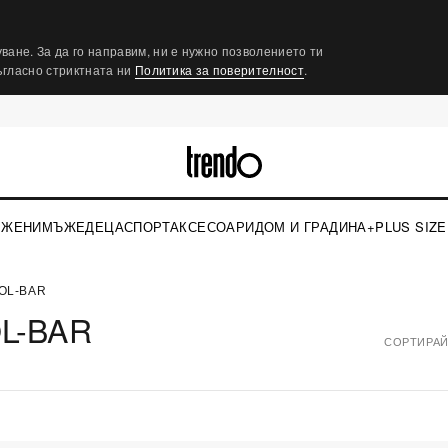
ване. За да го направим, ни е нужно позволението ти
съгласно стриктната ни
Политика за поверителност
.
ЖЕНИ
МЪЖЕ
ДЕЦА
СПОРТ
АКСЕСОАРИ
ДОМ И ГРАДИНА
+PLUS SIZE
OL-BAR
L-BAR
СОРТИРАЙ