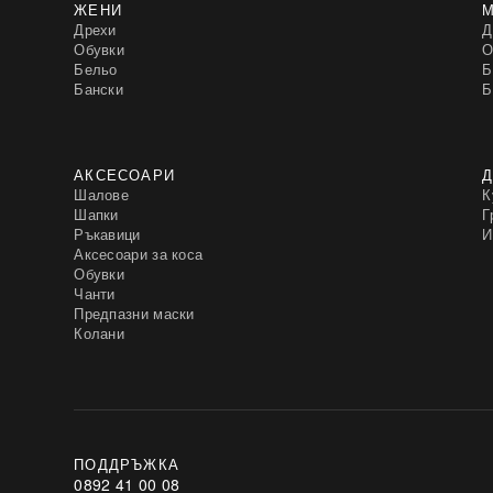
ЖЕНИ
Дрехи
Д
Обувки
О
Бельо
Б
Бански
Б
АКСЕСОАРИ
Д
Шалове
К
Шапки
Г
Ръкавици
И
Аксесоари за коса
Обувки
Чанти
Предпазни маски
Колани
ПОДДРЪЖКА
0892 41 00 08