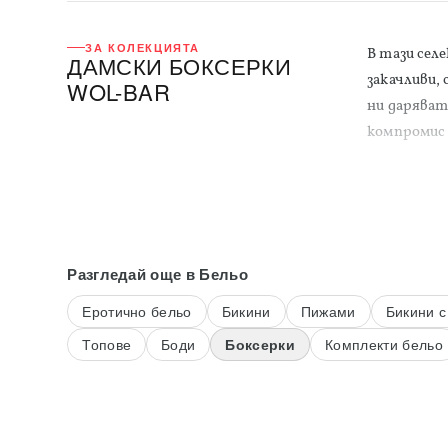
ЗА КОЛЕКЦИЯТА
В тази селе
ДАМСКИ БОКСЕРКИ
закачливи,
WOL-BAR
ни даряват
компромис 
Разгледай още
в Бельо
Еротично бельо
Бикини
Пижами
Бикини с
Топове
Боди
Боксерки
Комплекти бельо