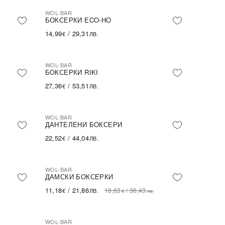
WOL-BAR
БОКСЕРКИ ECO-HO
14,99
/
29,31
€
ЛВ.
WOL-BAR
БОКСЕРКИ RIKI
27,36
/
53,51
€
ЛВ.
WOL-BAR
ДАНТЕЛЕНИ БОКСЕРИ
22,52
/
44,04
€
ЛВ.
WOL-BAR
-40%
SALE
ПОСЛЕДНА БРОЙКА
ДАМСКИ БОКСЕРКИ
11,18
/
21,86
18,63
/
36,43
€
ЛВ.
€
лв.
WOL-BAR