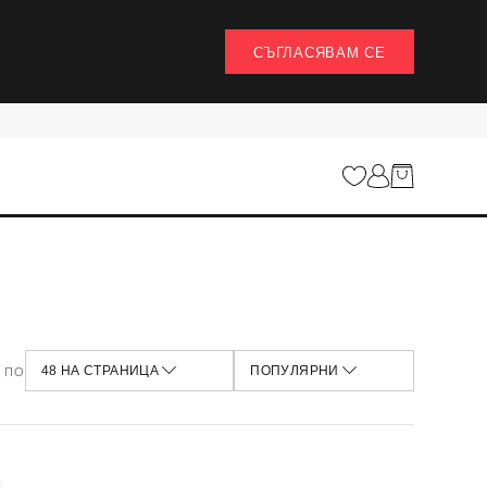
СЪГЛАСЯВАМ СЕ
НАЙ-ИЗГОДНИ
12 НА СТРАНИЦА
НАЙ-НОВИ
24 НА СТРАНИЦА
НАЙ-ВИСОКА ЦЕНА
48 НА СТРАНИЦА
НАЙ-НИСКА ЦЕНА
100 НА СТРАНИЦА
ПОПУЛЯРНИ
НАЙ-ПРОДАВАНИ
НАЙ-ПРЕГЛЕЖДАНИ
 ПО
48 НА СТРАНИЦА
ПОПУЛЯРНИ