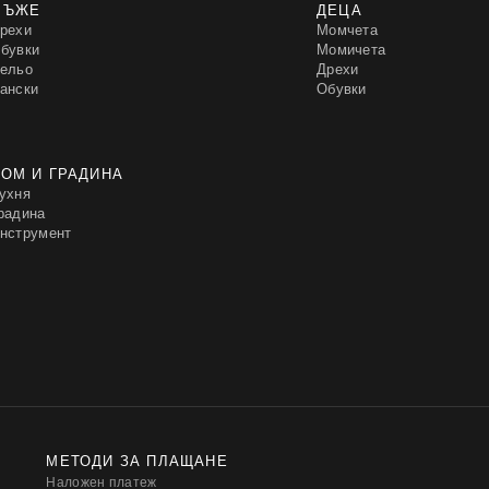
МЪЖЕ
ДЕЦА
рехи
Момчета
бувки
Момичета
ельо
Дрехи
ански
Обувки
ОМ И ГРАДИНА
ухня
радина
нструмент
МЕТОДИ ЗА ПЛАЩАНЕ
Наложен платеж