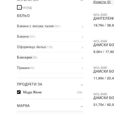
Изчисти (3)
‹
НАЗАД
WOL-BAR
БЕЛЬО
ПОСЛЕДН
ДАНТЕЛЕНИ
19,76
/
38,
€
Бикини с висока талия
›
(331)
Бикини
›
(301)
WOL-BAR
-40%
SA
ДАМСКИ БО
Оформящо бельо
›
(118)
9,00
/
17,60
€
Боксерки
›
(58)
Прашки
›
WOL-BAR
(50)
ПОСЛЕДН
ДАМСКИ Б
11,99
/
23,
€
ПРОДУКТИ ЗА
Мода Жени
(58)
WOL-BAR
ДАМСКИ БО
31,75
/
62,
€
МАРКА