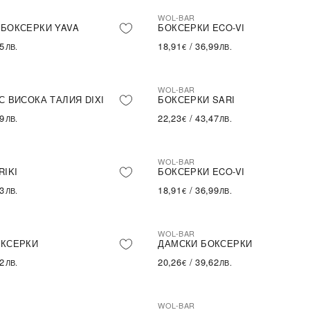
WOL-BAR
А БРОЙКА
БОКСЕРКИ YAVA
БОКСЕРКИ ECO-VI
95
18,91
/
36,99
ЛВ.
€
ЛВ.
WOL-BAR
С ВИСОКА ТАЛИЯ DIXI
БОКСЕРКИ SARI
59
22,23
/
43,47
ЛВ.
€
ЛВ.
WOL-BAR
RIKI
БОКСЕРКИ ECO-VI
83
18,91
/
36,99
ЛВ.
€
ЛВ.
WOL-BAR
ОКСЕРКИ
ДАМСКИ БОКСЕРКИ
62
20,26
/
39,62
ЛВ.
€
ЛВ.
WOL-BAR