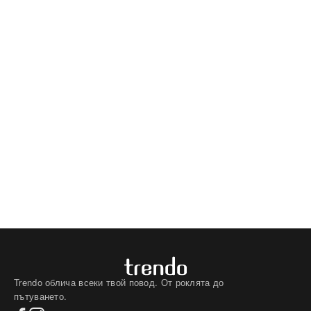
Trendo облича всеки твой повод. От роклята до
пътуването.