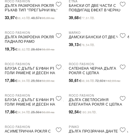
ROCO FASHION
ETNA
-30%
ДЪЛГА РАЗКРОЕНА РОКЛЯ БЕЗ
БАНСКИ ОТ ДВЕ ЧАСТИ С
РЪКАВ ТИП ''ПРЕГЪРНИ МЕ''
ПОВДИГАЩ ЕФЕКТ В ЧЕРНО
33,97
39,68
€
ЛВ.
48,57
€
ЛВ.
66,43
€
95,00
лв.
77,61
ROCO FASHION
MARKO
-31%
ДЪЛГА РАЗКРОЕНА РОКЛЯ С
ДАМСКИ БАНСКИ ОТ ДВЕ ЧАСТИ
ПАДНАЛО РАМО
39,13
€
ЛВ.
76,54
19,75
€
ЛВ.
28,63
38,62
€
56,00
лв.
ROCO FASHION
ROCO FASHION
-30%
-30%
БЛУЗА С ДЪЛЪГ БУФАН РЪКАВ,
САТЕНЕНА ЧЕРНА ДЪЛГА
ГОЛИ РАМЕНЕ И ДЕСЕН НА
РОКЛЯ С ЦЕПКА
ЦВЕТЯ LIMA
17,86
50,61
€
ЛВ.
25,56
€
ЛВ.
72,60
34,94
€
50,00
лв.
98,98
€
142,00
лв.
ROCO FASHION
ROCO FASHION
-30%
БЛУЗА С ДЪЛЪГ БУФАН РЪКАВ,
ДЪЛГА СВЕТЛОСИНЯ
ГОЛИ РАМЕНЕ И ДЕСЕН НА
ЕЛЕГАНТНА РОКЛЯ С ЦЕПКА
ЦВЕТЯ LIMA
17,86
92,54
€
ЛВ.
25,56
€
ЛВ.
34,94
€
50,00
лв.
180,99
ROCO FASHION
PINKO
-30%
-79%
SALE
АСИМЕТРИЧНА РОКЛЯ С
ДЪЛГА ПРОЗРАЧНА ДАНТЕЛЕНА