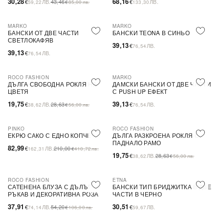
30,28
68,16
€
ЛВ.
43,46
€
ЛВ.
59,22
€
85,00
лв.
133,30
MARKO
MARKO
БАНСКИ ОТ ДВЕ ЧАСТИ
БАНСКИ TEONA В СИНЬО
СВЕТЛОКАФЯВ
39,13
€
ЛВ.
76,54
39,13
€
ЛВ.
76,54
ROCO FASHION
MARKO
-31%
ДЪЛГА СВОБОДНА РОКЛЯ НА
ДАМСКИ БАНСКИ ОТ ДВЕ ЧАСТИ
ЦВЕТЯ
С PUSH UP ЕФЕКТ
19,75
39,13
€
ЛВ.
28,63
€
ЛВ.
38,62
€
56,00
лв.
76,54
PINKO
ROCO FASHION
-60%
SALE
-31%
ЕКРЮ САКО С ЕДНО КОПЧЕ
ДЪЛГА РАЗКРОЕНА РОКЛЯ С
ПАДНАЛО РАМО
82,99
€
ЛВ.
210,00
162,31
€
410,72
лв.
19,75
€
ЛВ.
28,63
38,62
€
56,00
лв.
ROCO FASHION
ETNA
-30%
САТЕНЕНА БЛУЗА С ДЪЛЪГ
БАНСКИ ТИП БРИДЖИТКА В ДВЕ
РЪКАВ И ДЕКОРАТИВНА РОЗА
ЧАСТИ В ЧЕРНО
EVELYN
37,91
30,51
€
ЛВ.
54,20
€
ЛВ.
74,14
€
106,00
лв.
59,67