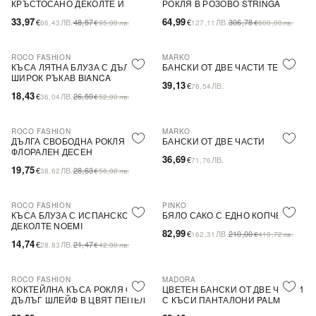
КРЪСТОСАНО ДЕКОЛТЕ И
РОКЛЯ В РОЗОВО STRINGA
ДЕБЕЛИ ПРЕЗРАМКИ BRIDE
33,97
64,99
€
ЛВ.
48,57
€
ЛВ.
306,78
66,43
€
95,00
лв.
127,11
€
600,00
лв.
ROCO FASHION
MARKO
-31%
КЪСА ЛЯТНА БЛУЗА С ДЪЛЪГ
БАНСКИ ОТ ДВЕ ЧАСТИ TEONA
ШИРОК РЪКАВ BIANCA
39,13
€
ЛВ.
76,54
18,43
€
ЛВ.
26,59
36,04
€
52,00
лв.
ROCO FASHION
MARKO
-31%
ДЪЛГА СВОБОДНА РОКЛЯ С
БАНСКИ ОТ ДВЕ ЧАСТИ
ФЛОРАЛЕН ДЕСЕН
36,69
€
ЛВ.
71,76
19,75
€
ЛВ.
28,63
38,62
€
56,00
лв.
ROCO FASHION
PINKO
-31%
-60%
SALE
КЪСА БЛУЗА С ИСПАНСКО
БЯЛО САКО С ЕДНО КОПЧЕ
ДЕКОЛТЕ NOEMI
82,99
€
ЛВ.
210,00
162,31
€
410,72
лв.
14,74
€
ЛВ.
21,47
28,83
€
42,00
лв.
ROCO FASHION
MADORA
-30%
КОКТЕЙЛНА КЪСА РОКЛЯ С
ЦВЕТЕН БАНСКИ ОТ ДВЕ ЧАСТИ
ДЪЛЪГ ШЛЕЙФ В ЦВЯТ ПЕПЕЛ
С КЪСИ ПАНТАЛОНИ PALM
ОТ РОЗИ