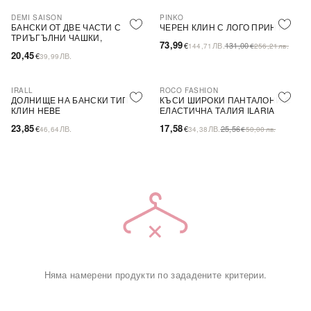
DEMI SAISON
PINKO
-44%
SALE
БАНСКИ ОТ ДВЕ ЧАСТИ С
ЧЕРЕН КЛИН С ЛОГО ПРИНТ
ТРИЪГЪЛНИ ЧАШКИ,
73,99
€
ЛВ.
131,00
144,71
€
256,21
лв.
БЕЗЦВЕТЕН
20,45
€
ЛВ.
39,99
IRALL
ROCO FASHION
-31%
ДОЛНИЩЕ НА БАНСКИ ТИП
КЪСИ ШИРОКИ ПАНТАЛОНИ С
КЛИН HEBE
ЕЛАСТИЧНА ТАЛИЯ ILARIA
23,85
17,58
€
ЛВ.
€
ЛВ.
25,56
46,64
34,38
€
50,00
лв.
Няма намерени продукти по зададените критерии.