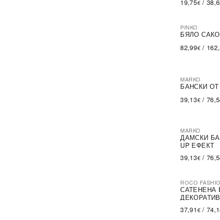
19,75
/
38,
€
LoveYourCurvy
(20)
Marko
(10)
Moma
(6)
PINKO
-60%
SA
NA-KD
(1)
БЯЛО САКО
Wol-Bar
(301)
82,99
/
162
€
trendo choice
(6)
MARKO
БАНСКИ ОТ
39,13
/
76,
€
MARKO
ДАМСКИ БА
UP ЕФЕКТ
39,13
/
76,
€
ROCO FASHI
-30%
САТЕНЕНА 
ДЕКОРАТИВ
37,91
/
74,
€