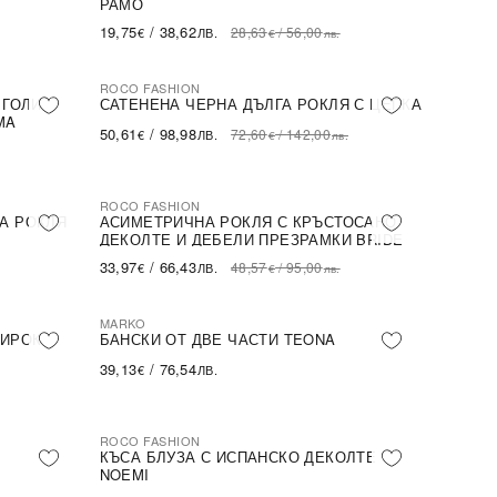
РАМО
19,75
/
38,62
28,63
/
56,00
€
ЛВ.
€
лв.
ROCO FASHION
-30%
 ГОЛИ
САТЕНЕНА ЧЕРНА ДЪЛГА РОКЛЯ С ЦЕПКА
MA
50,61
/
98,98
72,60
/
142,00
€
ЛВ.
€
лв.
ROCO FASHION
-30%
А РОКЛЯ
АСИМЕТРИЧНА РОКЛЯ С КРЪСТОСАНО
ДЕКОЛТЕ И ДЕБЕЛИ ПРЕЗРАМКИ BRIDE
33,97
/
66,43
48,57
/
95,00
€
ЛВ.
€
лв.
MARKO
ШИРОК
БАНСКИ ОТ ДВЕ ЧАСТИ TEONA
39,13
/
76,54
€
ЛВ.
ROCO FASHION
-31%
КЪСА БЛУЗА С ИСПАНСКО ДЕКОЛТЕ
NOEMI