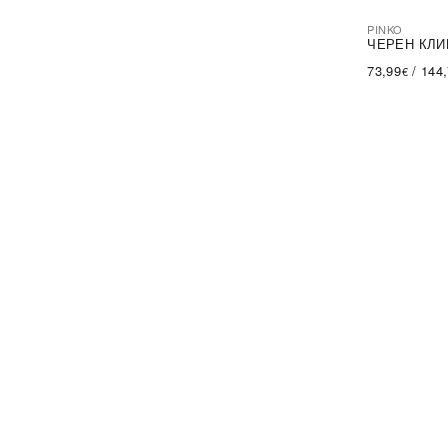
PINKO
-44%
SA
ЧЕРЕН КЛИ
73,99
/
144
€