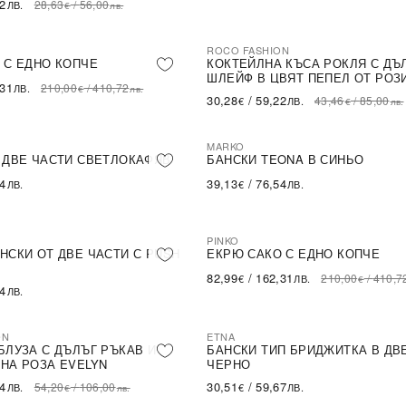
62
28,63
/
56,00
ЛВ.
€
лв.
ROCO FASHION
-30%
LE
 С ЕДНО КОПЧЕ
КОКТЕЙЛНА КЪСА РОКЛЯ С ДЪ
ШЛЕЙФ В ЦВЯТ ПЕПЕЛ ОТ РОЗ
,31
210,00
/
410,72
ЛВ.
€
лв.
30,28
/
59,22
43,46
/
85,00
€
ЛВ.
€
лв.
MARKO
 ДВЕ ЧАСТИ СВЕТЛОКАФЯВ
БАНСКИ TEONA В СИНЬО
54
39,13
/
76,54
ЛВ.
€
ЛВ.
PINKO
-60%
SALE
НСКИ ОТ ДВЕ ЧАСТИ С PUSH
ЕКРЮ САКО С ЕДНО КОПЧЕ
82,99
/
162,31
210,00
/
410,7
€
ЛВ.
€
54
ЛВ.
ON
ETNA
БЛУЗА С ДЪЛЪГ РЪКАВ И
БАНСКИ ТИП БРИДЖИТКА В ДВ
НА РОЗА EVELYN
ЧЕРНО
14
30,51
/
59,67
54,20
/
106,00
ЛВ.
€
ЛВ.
€
лв.