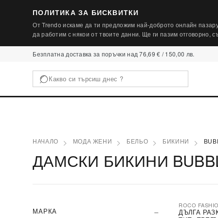
ПОЛИТИКА ЗА БИСКВИТКИ
От Trendo искаме да ти предложим най-доброто онлайн пазару
да работим с някои от твоите данни. Ще ги пазим отговорно, 
Безплатна доставка за поръчки над 76,69 € / 150,00 лв.
НАЧАЛО
МОДА ЖЕНИ
БЕЛЬО
БИКИНИ
BUB
ДАМСКИ БИКИНИ BUBB
ROCO FASHI
-30%
МАРКА
ДЪЛГА РАЗ