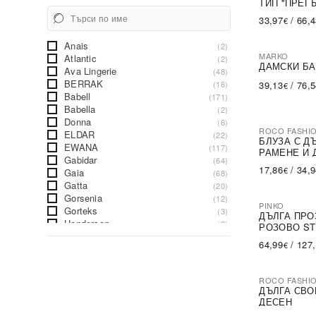
ТИП ''ПРЕГ
33,97
/
66,
€
Anais
(2)
MARKO
Atlantic
(2)
ДАМСКИ БА
Ava Lingerie
(48)
BERRAK
(16)
39,13
/
76,
€
Babell
(171)
Babella
(2)
Donna
(6)
ROCO FASHI
ELDAR
(22)
-30%
БЛУЗА С Д
EWANA
(117)
РАМЕНЕ И 
Gabidar
(64)
17,86
/
34,
€
Gaia
(68)
Gatta
(20)
Gorsenia
(12)
PINKO
Gorteks
(3)
-79%
SA
ДЪЛГА ПРО
Henderson
(2)
РОЗОВО ST
Henderson Ladies
(34)
64,99
/
127
€
Irall
(2)
Julimex
(159)
Kinga
(16)
ROCO FASHI
Konrad
-31%
(4)
ДЪЛГА СВО
Lapinee
(102)
ДЕСЕН
LivCo Corsetti
(6)