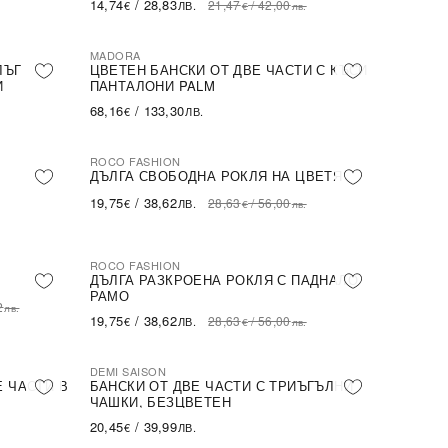
14,74
/
28,83
21,47
/
42,00
€
ЛВ.
€
лв.
MADORA
ЛЪГ
ЦВЕТЕН БАНСКИ ОТ ДВЕ ЧАСТИ С КЪСИ
И
ПАНТАЛОНИ PALM
68,16
/
133,30
€
ЛВ.
ROCO FASHION
-31%
ДЪЛГА СВОБОДНА РОКЛЯ НА ЦВЕТЯ
19,75
/
38,62
28,63
/
56,00
€
ЛВ.
€
лв.
ROCO FASHION
-31%
ДЪЛГА РАЗКРОЕНА РОКЛЯ С ПАДНАЛО
РАМО
2
лв.
19,75
/
38,62
28,63
/
56,00
€
ЛВ.
€
лв.
DEMI SAISON
Е ЧАСТИ В
БАНСКИ ОТ ДВЕ ЧАСТИ С ТРИЪГЪЛНИ
ЧАШКИ, БЕЗЦВЕТЕН
20,45
/
39,99
€
ЛВ.