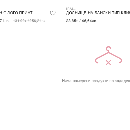
IRALL
LE
Н С ЛОГО ПРИНТ
ДОЛНИЩЕ НА БАНСКИ ТИП КЛИ
,71
23,85
/
46,64
131,00
/
256,21
ЛВ.
€
ЛВ.
€
лв.
Няма намерени продукти по зададен