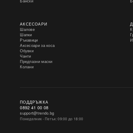
Бански
Б
АКСЕСОАРИ
Д
Шалове
К
Шапки
Г
Ръкавици
И
Аксесоари за коса
Обувки
Чанти
Предпазни маски
Колани
ПОДДРЪЖКА
0892 41 00 08
support@trendo.bg
Понеделник - Петък: 09:00 до 18:00