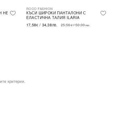
ROCO FASHION
-31%
Н HEBE
КЪСИ ШИРОКИ ПАНТАЛОНИ С
ЕЛАСТИЧНА ТАЛИЯ ILARIA
17,58
/
34,38
25,56
/
50,00
€
ЛВ.
€
лв.
ите критерии.