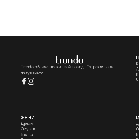
К
Trendo облича всеки твой повод. От роклята до
Д
пътуването.
В
Ч
ЖЕНИ
Дрехи
Д
Обувки
О
Бельо
Б