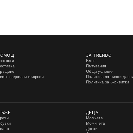
ПОМОЩ
ЗА TRENDO
онтакти
Блог
оставка
Пътувания
ръщане
Общи условия
есто задавани въпроси
Политика за лични данн
Политика за бисквитки
МЪЖЕ
ДЕЦА
рехи
Момчета
бувки
Момичета
ельо
Дрехи