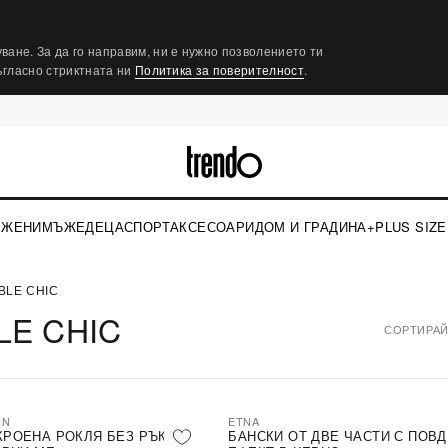
ване. За да го направим, ни е нужно позволението ти
съгласно стриктната ни
Политика за поверителност
.
ЖЕНИ
МЪЖЕ
ДЕЦА
СПОРТ
АКСЕСОАРИ
ДОМ И ГРАДИНА
+PLUS SIZE
BLE CHIC
LE CHIC
СОРТИРАЙ
ON
ETNA
КРОЕНА РОКЛЯ БЕЗ РЪКАВ
БАНСКИ ОТ ДВЕ ЧАСТИ С ПОВ