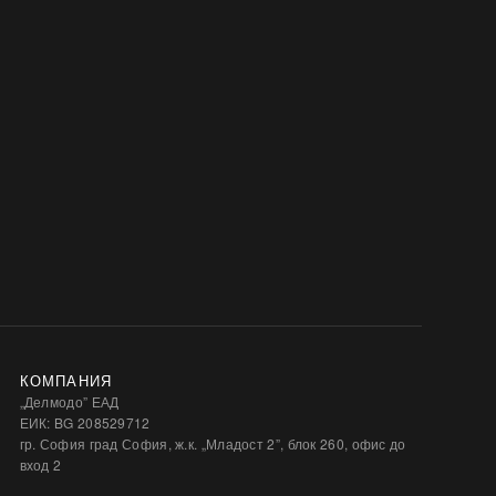
КОМПАНИЯ
„Делмодо” ЕАД
ЕИК: BG 208529712
гр. София град София, ж.к. „Младост 2”, блок 260, офис до
вход 2