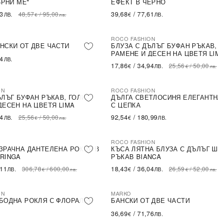
ЪРНИ МЕ''
ЕФЕКТ В ЧЕРНО
43
39,68
/
77,61
48,57
/
95,00
ЛВ.
€
ЛВ.
€
лв.
ROCO FASHION
-30%
НСКИ ОТ ДВЕ ЧАСТИ
БЛУЗА С ДЪЛЪГ БУФАН РЪКАВ,
РАМЕНЕ И ДЕСЕН НА ЦВЕТЯ LI
54
ЛВ.
17,86
/
34,94
25,56
/
50,00
€
ЛВ.
€
лв.
ON
ROCO FASHION
ЪЛЪГ БУФАН РЪКАВ, ГОЛИ
ДЪЛГА СВЕТЛОСИНЯ ЕЛЕГАНТН
ДЕСЕН НА ЦВЕТЯ LIMA
С ЦЕПКА
94
92,54
/
180,99
25,56
/
50,00
ЛВ.
€
ЛВ.
€
лв.
ROCO FASHION
-31%
LE
ЗРАЧНА ДАНТЕЛЕНА РОКЛЯ В
КЪСА ЛЯТНА БЛУЗА С ДЪЛЪГ 
RINGA
РЪКАВ BIANCA
,11
18,43
/
36,04
306,78
/
600,00
26,59
/
52,00
ЛВ.
€
ЛВ.
€
лв.
€
лв.
ON
MARKO
БОДНА РОКЛЯ С ФЛОРАЛЕН
БАНСКИ ОТ ДВЕ ЧАСТИ
36,69
/
71,76
€
ЛВ.