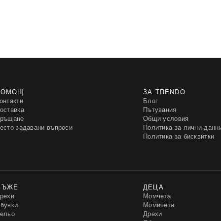
ПОМОЩ
ЗА TRENDO
онтакти
Блог
оставка
Пътувания
ръщане
Общи условия
есто задавани въпроси
Политика за лични данн
Политика за бисквитки
МЪЖЕ
ДЕЦА
рехи
Момчета
бувки
Момичета
ельо
Дрехи