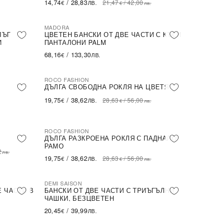
14,74
/
28,83
21,47
/
42,00
€
ЛВ.
€
лв.
MADORA
ЛЪГ
ЦВЕТЕН БАНСКИ ОТ ДВЕ ЧАСТИ С КЪСИ
И
ПАНТАЛОНИ PALM
68,16
/
133,30
€
ЛВ.
ROCO FASHION
-31%
ДЪЛГА СВОБОДНА РОКЛЯ НА ЦВЕТЯ
19,75
/
38,62
28,63
/
56,00
€
ЛВ.
€
лв.
ROCO FASHION
-31%
ДЪЛГА РАЗКРОЕНА РОКЛЯ С ПАДНАЛО
РАМО
2
лв.
19,75
/
38,62
28,63
/
56,00
€
ЛВ.
€
лв.
DEMI SAISON
Е ЧАСТИ В
БАНСКИ ОТ ДВЕ ЧАСТИ С ТРИЪГЪЛНИ
ЧАШКИ, БЕЗЦВЕТЕН
20,45
/
39,99
€
ЛВ.