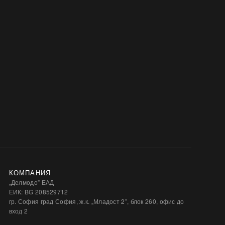
КОМПАНИЯ
„Делмодо” ЕАД
ЕИК: BG 208529712
гр. София град София, ж.к. „Младост 2”, блок 260, офис до
вход 2