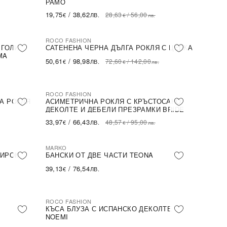
РАМО
19,75
/
38,62
28,63
/
56,00
€
ЛВ.
€
лв.
ROCO FASHION
-30%
 ГОЛИ
САТЕНЕНА ЧЕРНА ДЪЛГА РОКЛЯ С ЦЕПКА
MA
50,61
/
98,98
72,60
/
142,00
€
ЛВ.
€
лв.
ROCO FASHION
-30%
А РОКЛЯ
АСИМЕТРИЧНА РОКЛЯ С КРЪСТОСАНО
ДЕКОЛТЕ И ДЕБЕЛИ ПРЕЗРАМКИ BRIDE
33,97
/
66,43
48,57
/
95,00
€
ЛВ.
€
лв.
MARKO
ШИРОК
БАНСКИ ОТ ДВЕ ЧАСТИ TEONA
39,13
/
76,54
€
ЛВ.
ROCO FASHION
-31%
КЪСА БЛУЗА С ИСПАНСКО ДЕКОЛТЕ
NOEMI