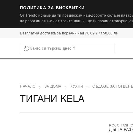
ПОЛИТИКА ЗА БИСКВИТКИ
От Trendo искаме да ти предложим най-доброто онлайн пазару
да работим с някои от твоите данни. Ще ги пазим отговорно, 
Безплатна доставка за поръчки над 76,69 € / 150,00 лв.
НАЧАЛО
ЗА ДОМА
КУХНЯ
СЪДОВЕ ЗА ГОТВЕН
ТИГАНИ KELA
ROCO FASHI
-30%
ДЪЛГА РАЗ