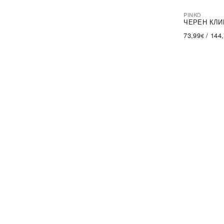
PINKO
-44%
SA
ЧЕРЕН КЛИ
73,99
/
144
€