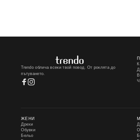
К
Trendo облича всеки твой повод. От роклята до
Д
пътуването.
В
Ч
ЖЕНИ
Дрехи
Д
Обувки
О
Бельо
Б