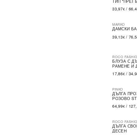
ТИП ''ПРЕГ
33,97
/
66,
€
MARKO
ДАМСКИ БА
39,13
/
76,
€
ROCO FASHI
-30%
БЛУЗА С Д
РАМЕНЕ И 
17,86
/
34,
€
PINKO
-79%
SA
ДЪЛГА ПРО
РОЗОВО ST
64,99
/
127
€
ROCO FASHI
-31%
ДЪЛГА СВО
ДЕСЕН