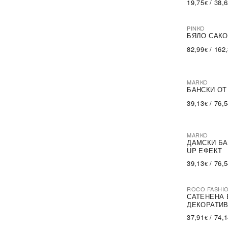
19,75
/
38,
€
PINKO
-60%
SA
БЯЛО САКО
82,99
/
162
€
MARKO
БАНСКИ ОТ
39,13
/
76,
€
MARKO
ДАМСКИ БА
UP ЕФЕКТ
39,13
/
76,
€
ROCO FASHI
-30%
САТЕНЕНА 
ДЕКОРАТИВ
37,91
/
74,
€