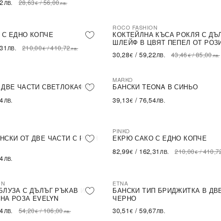
62
28,63
/
56,00
ЛВ.
€
лв.
ROCO FASHION
-30%
LE
 С ЕДНО КОПЧЕ
КОКТЕЙЛНА КЪСА РОКЛЯ С ДЪ
ШЛЕЙФ В ЦВЯТ ПЕПЕЛ ОТ РОЗ
,31
210,00
/
410,72
ЛВ.
€
лв.
30,28
/
59,22
43,46
/
85,00
€
ЛВ.
€
лв.
MARKO
 ДВЕ ЧАСТИ СВЕТЛОКАФЯВ
БАНСКИ TEONA В СИНЬО
54
39,13
/
76,54
ЛВ.
€
ЛВ.
PINKO
-60%
SALE
НСКИ ОТ ДВЕ ЧАСТИ С PUSH
ЕКРЮ САКО С ЕДНО КОПЧЕ
82,99
/
162,31
210,00
/
410,7
€
ЛВ.
€
54
ЛВ.
ON
ETNA
БЛУЗА С ДЪЛЪГ РЪКАВ И
БАНСКИ ТИП БРИДЖИТКА В ДВ
НА РОЗА EVELYN
ЧЕРНО
14
30,51
/
59,67
54,20
/
106,00
ЛВ.
€
ЛВ.
€
лв.