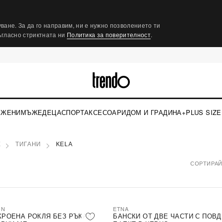
ване. За да го направим, ни е нужно позволението ти
съгласно стриктната ни
Политика за поверителност
.
ЖЕНИ
МЪЖЕ
ДЕЦА
СПОРТ
АКСЕСОАРИ
ДОМ И ГРАДИНА
+PLUS SIZE
Е
ТИГАНИ
KELA
СОРТИРАЙ
ON
ETNA
КРОЕНА РОКЛЯ БЕЗ РЪКАВ
БАНСКИ ОТ ДВЕ ЧАСТИ С ПОВ