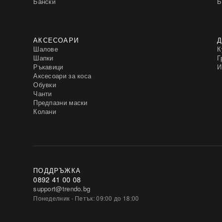
Бански
Б
АКСЕСОАРИ
Д
Шалове
К
Шапки
Г
Ръкавици
И
Аксесоари за коса
Обувки
Чанти
Предпазни маски
Колани
ПОДДРЪЖКА
0892 41 00 08
support@trendo.bg
Понеделник - Петък: 09:00 до 18:00