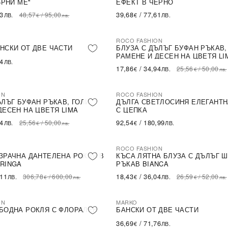
ЪРНИ МЕ''
ЕФЕКТ В ЧЕРНО
43
39,68
/
77,61
48,57
/
95,00
ЛВ.
€
ЛВ.
€
лв.
ROCO FASHION
-30%
НСКИ ОТ ДВЕ ЧАСТИ
БЛУЗА С ДЪЛЪГ БУФАН РЪКАВ,
РАМЕНЕ И ДЕСЕН НА ЦВЕТЯ LI
54
ЛВ.
17,86
/
34,94
25,56
/
50,00
€
ЛВ.
€
лв.
ON
ROCO FASHION
ЪЛЪГ БУФАН РЪКАВ, ГОЛИ
ДЪЛГА СВЕТЛОСИНЯ ЕЛЕГАНТН
ДЕСЕН НА ЦВЕТЯ LIMA
С ЦЕПКА
94
92,54
/
180,99
25,56
/
50,00
ЛВ.
€
ЛВ.
€
лв.
ROCO FASHION
-31%
LE
ЗРАЧНА ДАНТЕЛЕНА РОКЛЯ В
КЪСА ЛЯТНА БЛУЗА С ДЪЛЪГ 
RINGA
РЪКАВ BIANCA
,11
18,43
/
36,04
306,78
/
600,00
26,59
/
52,00
ЛВ.
€
ЛВ.
€
лв.
€
лв.
ON
MARKO
БОДНА РОКЛЯ С ФЛОРАЛЕН
БАНСКИ ОТ ДВЕ ЧАСТИ
36,69
/
71,76
€
ЛВ.