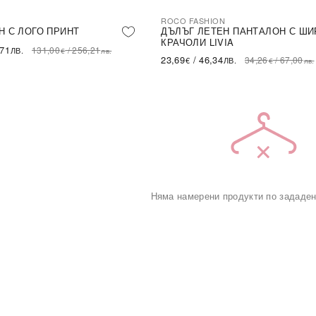
ROCO FASHION
-31%
LE
Н С ЛОГО ПРИНТ
ДЪЛЪГ ЛЕТЕН ПАНТАЛОН С ШИ
КРАЧОЛИ LIVIA
,71
131,00
/
256,21
ЛВ.
€
лв.
23,69
/
46,34
34,26
/
67,00
€
ЛВ.
€
лв.
Няма намерени продукти по зададен