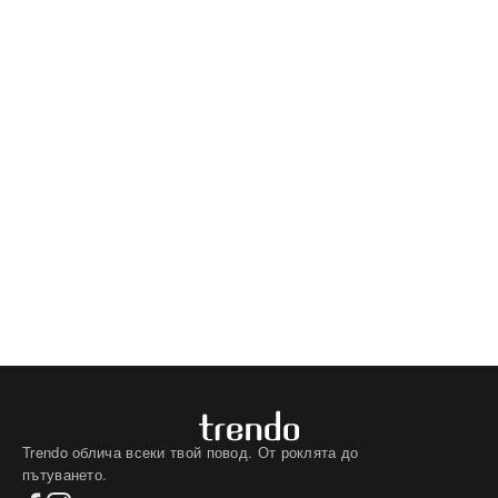
Trendo облича всеки твой повод. От роклята до
пътуването.