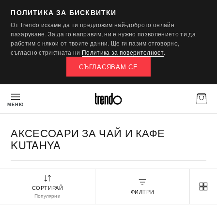
ПОЛИТИКА ЗА БИСКВИТКИ
От Trendo искаме да ти предложим най-доброто онлайн
пазаруване. За да го направим, ни е нужно позволението ти да
работим с някои от твоите данни. Ще ги пазим отговорно,
съгласно стриктната ни
Политика за поверителност
.
СЪГЛАСЯВАМ СЕ
МЕНЮ
АКСЕСОАРИ ЗА ЧАЙ И КАФЕ
KUTAHYA
СОРТИРАЙ
ФИЛТРИ
Популярни