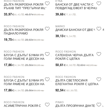
ROCO FASHION
ETNA
-30%
ДЪЛГА РАЗКРОЕНА РОКЛЯ БЕЗ
БАНСКИ ОТ ДВЕ ЧАСТИ С
РЪКАВ ТИП ''ПРЕГЪРНИ МЕ''
ПОВДИГАЩ ЕФЕКТ В ЧЕРНО
33,97
39,68
€
ЛВ.
48,57
€
ЛВ.
66,43
€
95,00
лв.
77,61
ROCO FASHION
MARKO
-31%
ДЪЛГА РАЗКРОЕНА РОКЛЯ С
ДАМСКИ БАНСКИ ОТ ДВЕ ЧАСТИ
ПАДНАЛО РАМО
39,13
€
ЛВ.
76,54
19,75
€
ЛВ.
28,63
38,62
€
56,00
лв.
ROCO FASHION
ROCO FASHION
-30%
-30%
БЛУЗА С ДЪЛЪГ БУФАН РЪКАВ,
САТЕНЕНА ЧЕРНА ДЪЛГА
ГОЛИ РАМЕНЕ И ДЕСЕН НА
РОКЛЯ С ЦЕПКА
ЦВЕТЯ LIMA
17,86
50,61
€
ЛВ.
25,56
€
ЛВ.
72,60
34,94
€
50,00
лв.
98,98
€
142,00
лв.
ROCO FASHION
ROCO FASHION
-30%
БЛУЗА С ДЪЛЪГ БУФАН РЪКАВ,
ДЪЛГА СВЕТЛОСИНЯ
ГОЛИ РАМЕНЕ И ДЕСЕН НА
ЕЛЕГАНТНА РОКЛЯ С ЦЕПКА
ЦВЕТЯ LIMA
17,86
92,54
€
ЛВ.
25,56
€
ЛВ.
34,94
€
50,00
лв.
180,99
ROCO FASHION
PINKO
-30%
-79%
SALE
АСИМЕТРИЧНА РОКЛЯ С
ДЪЛГА ПРОЗРАЧНА ДАНТЕЛЕНА