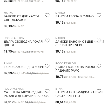
30,28
68,16
€
ЛВ.
43,46
€
ЛВ.
59,22
€
85,00
лв.
133,30
MARKO
MARKO
БАНСКИ ОТ ДВЕ ЧАСТИ
БАНСКИ TEONA В СИНЬО
СВЕТЛОКАФЯВ
39,13
€
ЛВ.
76,54
39,13
€
ЛВ.
76,54
ROCO FASHION
MARKO
-31%
ДЪЛГА СВОБОДНА РОКЛЯ НА
ДАМСКИ БАНСКИ ОТ ДВЕ ЧАСТИ
ЦВЕТЯ
С PUSH UP ЕФЕКТ
19,75
39,13
€
ЛВ.
28,63
€
ЛВ.
38,62
€
56,00
лв.
76,54
PINKO
ROCO FASHION
-60%
SALE
-31%
ЕКРЮ САКО С ЕДНО КОПЧЕ
ДЪЛГА РАЗКРОЕНА РОКЛЯ С
ПАДНАЛО РАМО
82,99
€
ЛВ.
210,00
162,31
€
410,72
лв.
19,75
€
ЛВ.
28,63
38,62
€
56,00
лв.
ROCO FASHION
ETNA
-30%
САТЕНЕНА БЛУЗА С ДЪЛЪГ
БАНСКИ ТИП БРИДЖИТКА В ДВЕ
РЪКАВ И ДЕКОРАТИВНА РОЗА
ЧАСТИ В ЧЕРНО
EVELYN
37,91
30,51
€
ЛВ.
54,20
€
ЛВ.
74,14
€
106,00
лв.
59,67