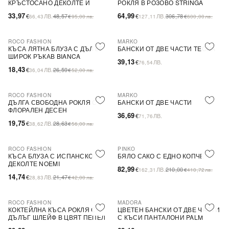
КРЪСТОСАНО ДЕКОЛТЕ И
РОКЛЯ В РОЗОВО STRINGA
ДЕБЕЛИ ПРЕЗРАМКИ BRIDE
33,97
64,99
€
ЛВ.
48,57
€
ЛВ.
306,78
66,43
€
95,00
лв.
127,11
€
600,00
лв.
ROCO FASHION
MARKO
-31%
КЪСА ЛЯТНА БЛУЗА С ДЪЛЪГ
БАНСКИ ОТ ДВЕ ЧАСТИ TEONA
ШИРОК РЪКАВ BIANCA
39,13
€
ЛВ.
76,54
18,43
€
ЛВ.
26,59
36,04
€
52,00
лв.
ROCO FASHION
MARKO
-31%
ДЪЛГА СВОБОДНА РОКЛЯ С
БАНСКИ ОТ ДВЕ ЧАСТИ
ФЛОРАЛЕН ДЕСЕН
36,69
€
ЛВ.
71,76
19,75
€
ЛВ.
28,63
38,62
€
56,00
лв.
ROCO FASHION
PINKO
-31%
-60%
SALE
КЪСА БЛУЗА С ИСПАНСКО
БЯЛО САКО С ЕДНО КОПЧЕ
ДЕКОЛТЕ NOEMI
82,99
€
ЛВ.
210,00
162,31
€
410,72
лв.
14,74
€
ЛВ.
21,47
28,83
€
42,00
лв.
ROCO FASHION
MADORA
-30%
КОКТЕЙЛНА КЪСА РОКЛЯ С
ЦВЕТЕН БАНСКИ ОТ ДВЕ ЧАСТИ
ДЪЛЪГ ШЛЕЙФ В ЦВЯТ ПЕПЕЛ
С КЪСИ ПАНТАЛОНИ PALM
ОТ РОЗИ