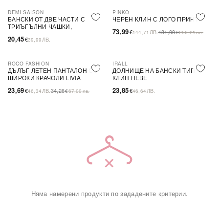
DEMI SAISON
PINKO
-44%
SALE
БАНСКИ ОТ ДВЕ ЧАСТИ С
ЧЕРЕН КЛИН С ЛОГО ПРИНТ
ТРИЪГЪЛНИ ЧАШКИ,
73,99
€
ЛВ.
131,00
144,71
€
256,21
лв.
БЕЗЦВЕТЕН
20,45
€
ЛВ.
39,99
ROCO FASHION
IRALL
-31%
ДЪЛЪГ ЛЕТЕН ПАНТАЛОН С
ДОЛНИЩЕ НА БАНСКИ ТИП
ШИРОКИ КРАЧОЛИ LIVIA
КЛИН HEBE
23,69
23,85
€
ЛВ.
34,26
€
ЛВ.
46,34
€
67,00
лв.
46,64
Няма намерени продукти по зададените критерии.