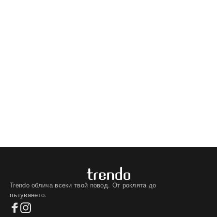
Trendo облича всеки твой повод. От роклята до
пътуването.