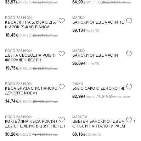
33,97
64,99
€
ЛВ.
48,57
€
ЛВ.
306,78
66,43
€
95,00
лв.
127,11
€
600,00
лв.
ROCO FASHION
MARKO
-31%
КЪСА ЛЯТНА БЛУЗА С ДЪЛЪГ
БАНСКИ ОТ ДВЕ ЧАСТИ TEONA
ШИРОК РЪКАВ BIANCA
39,13
€
ЛВ.
76,54
18,43
€
ЛВ.
26,59
36,04
€
52,00
лв.
ROCO FASHION
MARKO
-31%
ДЪЛГА СВОБОДНА РОКЛЯ С
БАНСКИ ОТ ДВЕ ЧАСТИ
ФЛОРАЛЕН ДЕСЕН
36,69
€
ЛВ.
71,76
19,75
€
ЛВ.
28,63
38,62
€
56,00
лв.
ROCO FASHION
PINKO
-31%
-60%
SALE
КЪСА БЛУЗА С ИСПАНСКО
БЯЛО САКО С ЕДНО КОПЧЕ
ДЕКОЛТЕ NOEMI
82,99
€
ЛВ.
210,00
162,31
€
410,72
лв.
14,74
€
ЛВ.
21,47
28,83
€
42,00
лв.
ROCO FASHION
MADORA
-30%
КОКТЕЙЛНА КЪСА РОКЛЯ С
ЦВЕТЕН БАНСКИ ОТ ДВЕ ЧАСТИ
ДЪЛЪГ ШЛЕЙФ В ЦВЯТ ПЕПЕЛ
С КЪСИ ПАНТАЛОНИ PALM
ОТ РОЗИ
30,28
68,16
€
ЛВ.
43,46
€
ЛВ.
59,22
€
85,00
лв.
133,30