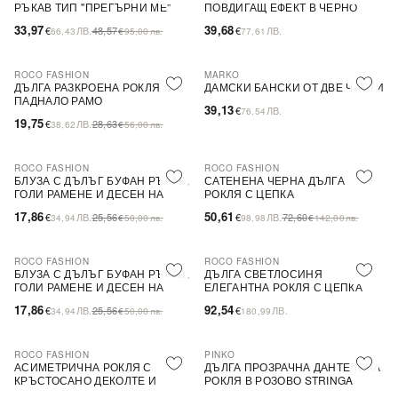
РЪКАВ ТИП ''ПРЕГЪРНИ МЕ''
ПОВДИГАЩ ЕФЕКТ В ЧЕРНО
33,97
39,68
€
ЛВ.
48,57
€
ЛВ.
66,43
€
95,00
лв.
77,61
ROCO FASHION
MARKO
-31%
ДЪЛГА РАЗКРОЕНА РОКЛЯ С
ДАМСКИ БАНСКИ ОТ ДВЕ ЧАСТИ
ПАДНАЛО РАМО
39,13
€
ЛВ.
76,54
19,75
€
ЛВ.
28,63
38,62
€
56,00
лв.
ROCO FASHION
ROCO FASHION
-30%
-30%
БЛУЗА С ДЪЛЪГ БУФАН РЪКАВ,
САТЕНЕНА ЧЕРНА ДЪЛГА
ГОЛИ РАМЕНЕ И ДЕСЕН НА
РОКЛЯ С ЦЕПКА
ЦВЕТЯ LIMA
17,86
50,61
€
ЛВ.
25,56
€
ЛВ.
72,60
34,94
€
50,00
лв.
98,98
€
142,00
лв.
ROCO FASHION
ROCO FASHION
-30%
БЛУЗА С ДЪЛЪГ БУФАН РЪКАВ,
ДЪЛГА СВЕТЛОСИНЯ
ГОЛИ РАМЕНЕ И ДЕСЕН НА
ЕЛЕГАНТНА РОКЛЯ С ЦЕПКА
ЦВЕТЯ LIMA
17,86
92,54
€
ЛВ.
25,56
€
ЛВ.
34,94
€
50,00
лв.
180,99
ROCO FASHION
PINKO
-30%
-79%
SALE
АСИМЕТРИЧНА РОКЛЯ С
ДЪЛГА ПРОЗРАЧНА ДАНТЕЛЕНА
КРЪСТОСАНО ДЕКОЛТЕ И
РОКЛЯ В РОЗОВО STRINGA
ДЕБЕЛИ ПРЕЗРАМКИ BRIDE