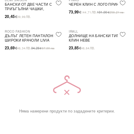
DEMI SAISON
PINKO
-44%
SALE
БАНСКИ ОТ ДВЕ ЧАСТИ С
ЧЕРЕН КЛИН С ЛОГО ПРИНТ
ТРИЪГЪЛНИ ЧАШКИ,
73,99
€
ЛВ.
131,00
144,71
€
256,21
лв.
БЕЗЦВЕТЕН
20,45
€
ЛВ.
39,99
ROCO FASHION
IRALL
-31%
ДЪЛЪГ ЛЕТЕН ПАНТАЛОН С
ДОЛНИЩЕ НА БАНСКИ ТИП
ШИРОКИ КРАЧОЛИ LIVIA
КЛИН HEBE
23,69
23,85
€
ЛВ.
34,26
€
ЛВ.
46,34
€
67,00
лв.
46,64
Няма намерени продукти по зададените критерии.