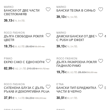
MARKO
MARKO
БАНСКИ ОТ ДВЕ ЧАСТИ
БАНСКИ TEONA В СИНЬО
СВЕТЛОКАФЯВ
39,13
€
ЛВ.
76,54
39,13
€
ЛВ.
76,54
ROCO FASHION
MARKO
-31%
ДЪЛГА СВОБОДНА РОКЛЯ НА
ДАМСКИ БАНСКИ ОТ ДВЕ ЧАСТИ
ЦВЕТЯ
С PUSH UP ЕФЕКТ
19,75
39,13
€
ЛВ.
28,63
€
ЛВ.
38,62
€
56,00
лв.
76,54
PINKO
ROCO FASHION
-60%
SALE
-31%
ЕКРЮ САКО С ЕДНО КОПЧЕ
ДЪЛГА РАЗКРОЕНА РОКЛЯ С
ПАДНАЛО РАМО
82,99
€
ЛВ.
210,00
162,31
€
410,72
лв.
19,75
€
ЛВ.
28,63
38,62
€
56,00
лв.
ROCO FASHION
ETNA
-30%
САТЕНЕНА БЛУЗА С ДЪЛЪГ
БАНСКИ ТИП БРИДЖИТКА В ДВЕ
РЪКАВ И ДЕКОРАТИВНА РОЗА
ЧАСТИ В ЧЕРНО
EVELYN
37,91
30,51
€
ЛВ.
54,20
€
ЛВ.
74,14
€
106,00
лв.
59,67