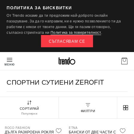
ПОЛИТИКА ЗА БИСКВИТКИ
От Trendo искаме да ти предложим най-доброто онлайн
пазаруване. За да го направим, ни е нужно позволението ти да
работим с някои от твоите данни. Ще ги пазим отговорно,
съгласно стриктната ни
Политика за поверителност
.
СЪГЛАСЯВАМ СЕ
МЕНЮ
СПОРТНИ СУТИЕНИ ZEROFIT
СОРТИРАЙ
ФИЛТРИ
Популярни
ROCO FASHION
ETNA
-30%
ДЪЛГА РАЗКРОЕНА РОКЛЯ БЕЗ
БАНСКИ ОТ ДВЕ ЧАСТИ С