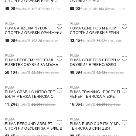
СПОРТНИ ОБУВКИ В ЧЕРНО
ОБУВКИ ЧЕРНИ
49,08
68,00
€
ЛВ.
107,37
€
ЛВ.
153,39
95,99
€
209,100
лв.
132,99
€
300,00
лв.
PUMA
PUMA
-52%
SALE
-50%
SALE
PUMA ARIZONA NYLON
PUMA GENETICS МЪЖКИ
СПОРТНИ ОБУВКИ ОРАНЖЕВИ
СПОРТНИ ОБУВКИ ЧЕРНИ
49,08
43,45
€
ЛВ.
102,26
€
ЛВ.
86,92
95,99
€
200,00
лв.
84,99
€
170,00
лв.
PUMA
PUMA
-46%
SALE
-56%
SALE
PUMA REDEEM PRO TRAIL
PUMA GENETICS СПОРТНИ
PURETEX ОБУВКИ ЗА МЪЖЕ,
ОБУВКИ ЧЕРВЕНО/БЯЛО
ЧЕРНИ, ВОДОУСТОЙЧИВИ И
50,10
40,39
€
ЛВ.
92,03
€
ЛВ.
92,03
97,99
€
179,100
лв.
78,99
€
179,100
лв.
ДИШАЩИ.
PUMA
PUMA
-55%
SALE
-53%
SALE
PUMA GRAPHIC NITRO TEE
PUMA TRAINING JERSEY TEE
ПОСЛЕДНА БРОЙКА
ПОСЛЕДНА БРОЙКА
БЯЛА МЪЖКА ТЕНИСКА С
ЧЕРЕН ТЕНИСКА МЪЖЕ
ОТЛИЧЕН КОМФОРТ
11,24
16,36
€
ЛВ.
25,00
€
ЛВ.
35,00
21,99
€
48,90
лв.
31,99
€
68,45
лв.
PUMA
PUMA
-53%
SALE
-29%
PUMA REBOUND ABRUPT
PUMA EURO CUP ITALY МЪЖКА
ПОСЛЕДНА БРОЙКА
СПОРТНИ ОБУВКИ ЗА МЪЖЕ В
ТЕНИСКА В СИН ЦВЯТ
ЧЕРЕН ЦВЯТ
43,45
20,45
€
ЛВ.
92,03
€
ЛВ.
28,63