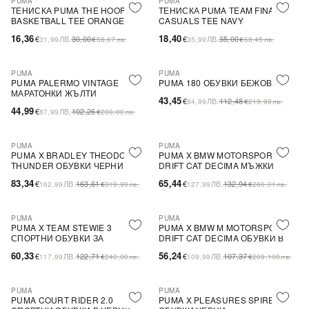
PUMA
PUMA
-45%
SALE
-47%
SALE
ТЕНИСКА PUMA THE HOOPER
ТЕНИСКА PUMA ТEAM FINAL
BASKETBALL TEE ORANGE
CASUALS TEE NAVY
16,36
18,40
€
ЛВ.
30,00
€
ЛВ.
35,00
31,99
€
58,67
лв.
35,99
€
68,45
лв.
PUMA
PUMA
-56%
SALE
-61%
SALE
PUMA PALERMO VINTAGE
PUMA 180 ОБУВКИ БЕЖОВИ
МАРАТОНКИ ЖЪЛТИ
43,45
€
ЛВ.
112,48
84,99
€
219,99
лв.
44,99
€
ЛВ.
102,26
87,99
€
200,00
лв.
PUMA
PUMA
-49%
SALE
-51%
SALE
PUMA X BRADLEY THEODORE
PUMA X BMW MOTORSPORT
THUNDER ОБУВКИ ЧЕРНИ
DRIFT CAT DECIMA МЪЖКИ
СПОРТНИ ОБУВКИ ЧЕРНИ
83,34
65,44
€
ЛВ.
163,61
€
ЛВ.
132,94
162,99
€
319,99
лв.
127,99
€
260,01
лв.
PUMA
PUMA
-51%
SALE
-48%
SALE
PUMA X TEAM STEWIE 3
PUMA X BMW M MOTORSPORT
СПОРТНИ ОБУВКИ ЗА
DRIFT CAT DECIMA ОБУВКИ В
БАСКЕТБОЛ В ЗЕЛЕНО
ЧЕРНО
60,33
56,24
€
ЛВ.
122,71
€
ЛВ.
107,37
117,99
€
240,00
лв.
109,99
€
209,100
лв.
PUMA
PUMA
-54%
SALE
-56%
SALE
PUMA COURT RIDER 2.0
PUMA X PLEASURES SPIREX
ПОСЛЕДНА БРОЙКА