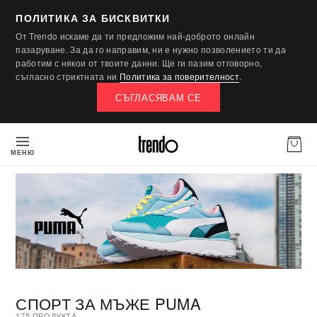
ПОЛИТИКА ЗА БИСКВИТКИ
От Trendo искаме да ти предложим най-доброто онлайн
пазаруване. За да го направим, ни е нужно позволението ти да
работим с някои от твоите данни. Ще ги пазим отговорно,
съгласно стриктната ни
Политика за поверителност
.
СЪГЛАСЯВАМ СЕ
МЕНЮ
СПОРТ ЗА МЪЖЕ PUMA
175 ПРОДУКТА