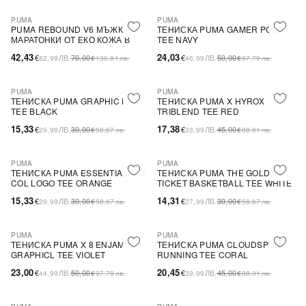
PUMA
PUMA
-39%
-52%
SALE
PUMA REBOUND V6 МЪЖКИ
ТЕНИСКА PUMA GAMER POLO
МАРАТОНКИ ОТ ЕКО КОЖА В
TEE NAVY
БЯЛО И ЧЕРВЕНО
42,43
24,03
€
ЛВ.
70,00
€
ЛВ.
50,00
82,99
€
136,91
лв.
46,99
€
97,79
лв.
PUMA
PUMA
-49%
SALE
-61%
SALE
ТЕНИСКА PUMA GRAPHIC PAWS
ТЕНИСКА PUMA X HYROX
ПОСЛЕДНА БРОЙКА
TEE BLACK
TRIBLEND TEE RED
15,33
17,38
€
ЛВ.
30,00
€
ЛВ.
45,00
29,99
€
58,67
лв.
33,99
€
88,01
лв.
PUMA
PUMA
-49%
SALE
-52%
SALE
ТЕНИСКА PUMA ESSENTIALS+ 2
ТЕНИСКА PUMA THE GOLDEN
ПОСЛЕДНА БРОЙКА
ПОСЛЕДНА БРОЙКА
COL LOGO TEE ORANGE
TICKET BASKETBALL TEE WHITE
15,33
14,31
€
ЛВ.
30,00
€
ЛВ.
30,00
29,99
€
58,67
лв.
27,99
€
58,67
лв.
PUMA
PUMA
-54%
SALE
-55%
SALE
ТЕНИСКА PUMA X 8 ENJAMIN
ТЕНИСКА PUMA CLOUDSPUN
GRAPHICL TEE VIOLET
RUNNING TEE CORAL
23,00
20,45
€
ЛВ.
50,00
€
ЛВ.
45,00
44,99
€
97,79
лв.
39,99
€
88,01
лв.