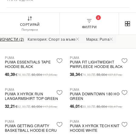
2
СОРТИРАЙ
ФИЛТРИ
Популярни
ИЗЧИСТИ (2)
Категория: Спорт за мъже
Марка: Puma
PUMA
PUMA
-33%
-30%
PUMA ESSENTIALS TAPE
PUMA FIT LIGHTWEIGHT
HOODIE BLACK
PWRFLEECE HOODIE BLACK
40,39
38,34
€
ЛВ.
60,00
€
ЛВ.
55,00
78,99
€
117,35
лв.
74,99
€
107,57
лв.
PUMA
PUMA
-46%
SALE
-42%
SALE
PUMA X HYROX RUN
PUMA DOWNTOWN 180 HOODIE
LANGARMSHIRT TOP GREEN
GREEN
32,21
46,01
€
ЛВ.
60,00
€
ЛВ.
80,00
62,99
€
117,35
лв.
89,99
€
156,47
лв.
PUMA
PUMA
-43%
SALE
-50%
SALE
PUMA GETTING CRAFTY
PUMA X HYROX TECH KNIT
BASKETBALL HOODIE ECRU
HOODIE WHITE