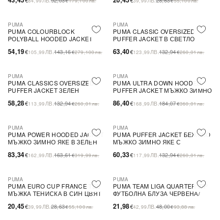
84,99
€
179,100
лв.
39,99
€
55,100
лв.
PUMA
PUMA
-62%
SALE
-52%
SALE
PUMA COLOURBLOCK
PUMA CLASSIC OVERSIZED
ПОСЛЕДНА БРОЙКА
POLYBALL HOODED JACKET
PUFFER JACKET В СВЕТЛО
ДЕТСКО ЗИМНО ЯКЕ СИНЬО-
КАФЯВО
54,19
63,40
€
ЛВ.
143,16
€
ЛВ.
132,94
105,99
€
279,100
лв.
123,99
€
260,01
лв.
ЗЕЛЕНО
PUMA
PUMA
-56%
SALE
-53%
SALE
PUMA CLASSICS OVERSIZED
PUMA ULTRA DOWN HOODED
PUFFER JACKET ЗЕЛЕН
PUFFER JACKET МЪЖКО ЗИМНО
ЯКЕ В СИН ЦВЯТ
58,28
86,40
€
ЛВ.
132,94
€
ЛВ.
184,07
113,99
€
260,01
лв.
168,99
€
360,01
лв.
PUMA
PUMA
-49%
SALE
-55%
SALE
PUMA POWER HOODED JACKET
PUMA PUFFER JACKET БЕЖОВО
МЪЖКО ЗИМНО ЯКЕ В ЗЕЛЕН
МЪЖКО ЗИМНО ЯКЕ С
ЦВЯТ
WINDCELL И WARMCELL
83,34
60,33
€
ЛВ.
163,61
€
ЛВ.
132,94
162,99
€
319,99
лв.
117,99
€
260,01
лв.
ТЕХНОЛОГИИ
PUMA
PUMA
-29%
-54%
SALE
PUMA EURO CUP FRANCE TEE
PUMA TEAM LIGA QUARTER-ZIP
МЪЖКА ТЕНИСКА В СИН ЦВЯТ
ФУТБОЛНА БЛУЗА ЧЕРВЕНА/
ЧЕРНА
20,45
21,98
€
ЛВ.
28,63
€
ЛВ.
48,00
39,99
€
55,100
лв.
42,99
€
93,88
лв.