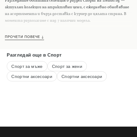
Разгледайте богатата селекция в раздел Спорт на Trendo.bg —
актуални колекции на атрактивни цени, с ежедневно обновяване
на асортимента и бърза доставка с куриер до цялата страна. В
момента разполагаме с над 7 налични модела.
ПРОЧЕТИ ПОВЕЧЕ ↓
Разгледай още
в Спорт
Спорт за мъже
Спорт за жени
Спортни аксесоари
Спортни аксесоари