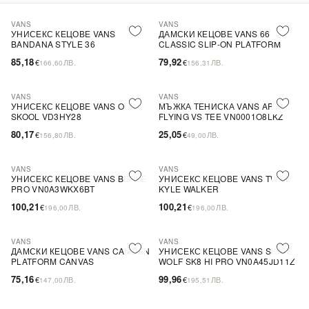
VANS
VANS
УНИСЕКС КЕЦОВЕ VANS
ДАМСКИ КЕЦОВЕ VANS 66
BANDANA STYLE 36
CLASSIC SLIP-ON PLATFORM
VN0A54F6D9S
VN0A3JEZWW0
85,18
79,92
€
ЛВ.
€
ЛВ.
166,60
156,31
VANS
VANS
УНИСЕКС КЕЦОВЕ VANS OLD
МЪЖКА ТЕНИСКА VANS AP M
SKOOL VD3HY28
FLYING VS TEE VN0001O8LKZ
80,17
25,05
€
ЛВ.
€
ЛВ.
156,80
49,00
VANS
VANS
УНИСЕКС КЕЦОВЕ VANS BERLE
УНИСЕКС КЕЦОВЕ VANS TWILL
PRO VN0A3WKX6BT
KYLE WALKER
100,21
100,21
€
ЛВ.
€
ЛВ.
196,00
196,00
VANS
VANS
ДАМСКИ КЕЦОВЕ VANS CAMDEN
УНИСЕКС КЕЦОВЕ VANS SKATE
PLATFORM CANVAS
WOLF SK8 HI PRO VN0A45JD11Z
VN0A3TL8VV8
75,16
99,96
€
ЛВ.
€
ЛВ.
147,00
195,51