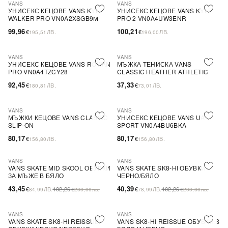
VANS
VANS
УНИСЕКС КЕЦОВЕ VANS KYLE
УНИСЕКС КЕЦОВЕ VANS KYLE
WALKER PRO VN0A2XSGB9M
PRO 2 VN0A4UW3ENR
99,96
100,21
€
ЛВ.
€
ЛВ.
195,51
196,00
VANS
VANS
УНИСЕКС КЕЦОВЕ VANS ROWAN
МЪЖКА ТЕНИСКА VANS
PRO VN0A4TZCY28
CLASSIC HEATHER ATHLETIC
TEE VN0000UMATH
92,45
37,33
€
ЛВ.
€
ЛВ.
180,81
73,01
VANS
VANS
МЪЖКИ КЕЦОВЕ VANS CLASSIC
УНИСЕКС КЕЦОВЕ VANS UA
SLIP-ON
SPORT VN0A4BU6BKA
80,17
80,17
€
ЛВ.
€
ЛВ.
156,80
156,80
VANS
VANS
-58%
SALE
-61%
SALE
VANS SKATE MID SKOOL ОБУВКИ
VANS SKATE SK8-HI ОБУВКИ
ЗА МЪЖЕ В БЯЛО
ЧЕРНО/БЯЛО
43,45
40,39
€
ЛВ.
102,26
€
ЛВ.
102,26
84,99
€
200,00
лв.
78,99
€
200,00
лв.
VANS
VANS
-61%
SALE
-61%
SALE
VANS SKATE SK8-HI REISSUE
VANS SK8-HI REISSUE ОБУВКИ В