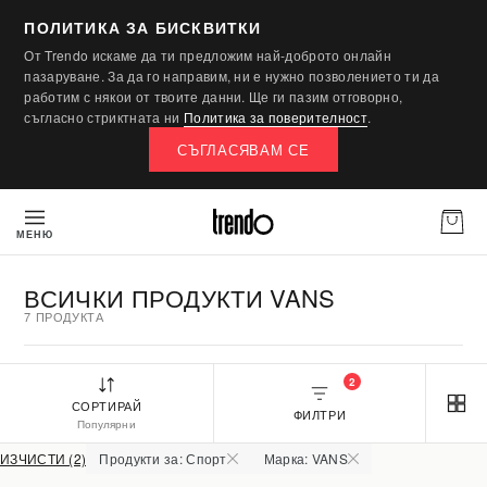
ПОЛИТИКА ЗА БИСКВИТКИ
От Trendo искаме да ти предложим най-доброто онлайн
пазаруване. За да го направим, ни е нужно позволението ти да
работим с някои от твоите данни. Ще ги пазим отговорно,
съгласно стриктната ни
Политика за поверителност
.
СЪГЛАСЯВАМ СЕ
МЕНЮ
ВСИЧКИ ПРОДУКТИ VANS
7 ПРОДУКТА
2
СОРТИРАЙ
ФИЛТРИ
Популярни
ИЗЧИСТИ (2)
Продукти за: Спорт
Марка: VANS