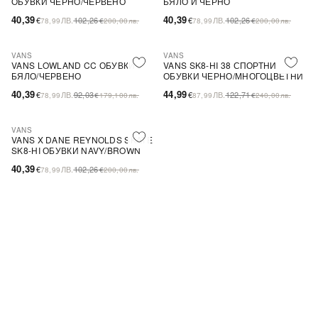
ОБУВКИ ЧЕРНО/ЧЕРВЕНО
БЯЛО И ЧЕРНО
40,39
40,39
€
ЛВ.
102,26
€
ЛВ.
102,26
78,99
€
200,00
лв.
78,99
€
200,00
лв.
VANS
VANS
-56%
SALE
-63%
SALE
VANS LOWLAND CC ОБУВКИ
VANS SK8-HI 38 СПОРТНИ
БЯЛО/ЧЕРВЕНО
ОБУВКИ ЧЕРНО/МНОГОЦВЕТНИ
40,39
44,99
€
ЛВ.
92,03
€
ЛВ.
122,71
78,99
€
179,100
лв.
87,99
€
240,00
лв.
VANS
-61%
SALE
VANS X DANE REYNOLDS SKATE
SK8-HI ОБУВКИ NAVY/BROWN
40,39
€
ЛВ.
102,26
78,99
€
200,00
лв.