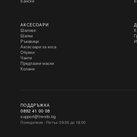
Бански
Б
АКСЕСОАРИ
Д
Шалове
К
Шапки
Г
Ръкавици
И
Аксесоари за коса
Обувки
Чанти
Предпазни маски
Колани
ПОДДРЪЖКА
0892 41 00 08
support@trendo.bg
Понеделник - Петък: 09:00 до 18:00