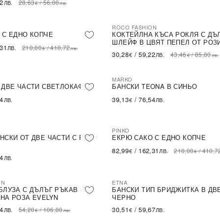
62
28,63
/
56,00
ЛВ.
€
лв.
ROCO FASHION
-30%
LE
 С ЕДНО КОПЧЕ
КОКТЕЙЛНА КЪСА РОКЛЯ С ДЪ
ШЛЕЙФ В ЦВЯТ ПЕПЕЛ ОТ РОЗ
,31
210,00
/
410,72
ЛВ.
€
лв.
30,28
/
59,22
43,46
/
85,00
€
ЛВ.
€
лв.
MARKO
 ДВЕ ЧАСТИ СВЕТЛОКАФЯВ
БАНСКИ TEONA В СИНЬО
54
39,13
/
76,54
ЛВ.
€
ЛВ.
PINKO
-60%
SALE
НСКИ ОТ ДВЕ ЧАСТИ С PUSH
ЕКРЮ САКО С ЕДНО КОПЧЕ
82,99
/
162,31
210,00
/
410,7
€
ЛВ.
€
54
ЛВ.
ON
ETNA
БЛУЗА С ДЪЛЪГ РЪКАВ И
БАНСКИ ТИП БРИДЖИТКА В ДВ
НА РОЗА EVELYN
ЧЕРНО
14
30,51
/
59,67
54,20
/
106,00
ЛВ.
€
ЛВ.
€
лв.