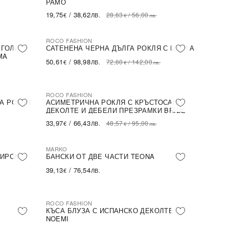
РАМО
19,75
/
38,62
28,63
/
56,00
€
ЛВ.
€
лв.
ROCO FASHION
-30%
 ГОЛИ
САТЕНЕНА ЧЕРНА ДЪЛГА РОКЛЯ С ЦЕПКА
MA
50,61
/
98,98
72,60
/
142,00
€
ЛВ.
€
лв.
ROCO FASHION
-30%
А РОКЛЯ
АСИМЕТРИЧНА РОКЛЯ С КРЪСТОСАНО
ДЕКОЛТЕ И ДЕБЕЛИ ПРЕЗРАМКИ BRIDE
33,97
/
66,43
48,57
/
95,00
€
ЛВ.
€
лв.
MARKO
ШИРОК
БАНСКИ ОТ ДВЕ ЧАСТИ TEONA
39,13
/
76,54
€
ЛВ.
ROCO FASHION
-31%
КЪСА БЛУЗА С ИСПАНСКО ДЕКОЛТЕ
NOEMI