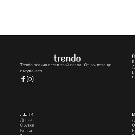
К
Trendo облича всеки твой повод. От роклята до
Д
пътуването.
В
Ч
ЖЕНИ
Дрехи
Д
Обувки
О
Бельо
Б