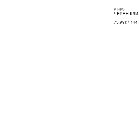
PINKO
-44%
SA
ЧЕРЕН КЛИ
73,99
/
144
€