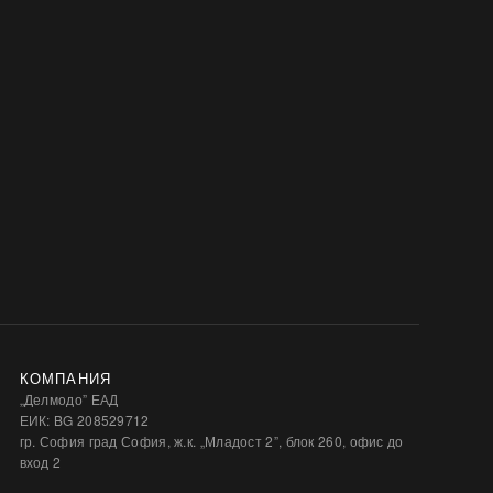
КОМПАНИЯ
„Делмодо” ЕАД
ЕИК: BG 208529712
гр. София град София, ж.к. „Младост 2”, блок 260, офис до
вход 2