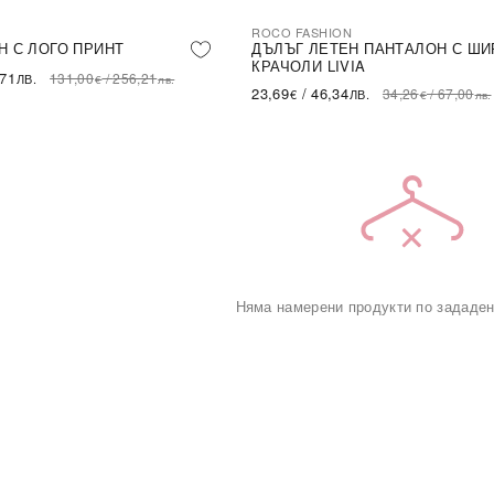
ROCO FASHION
-31%
LE
Н С ЛОГО ПРИНТ
ДЪЛЪГ ЛЕТЕН ПАНТАЛОН С ШИ
КРАЧОЛИ LIVIA
,71
131,00
/
256,21
ЛВ.
€
лв.
23,69
/
46,34
34,26
/
67,00
€
ЛВ.
€
лв.
Няма намерени продукти по зададен