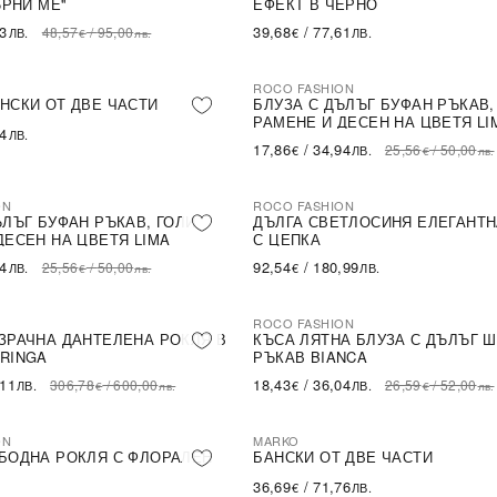
ЪРНИ МЕ''
ЕФЕКТ В ЧЕРНО
43
39,68
/
77,61
48,57
/
95,00
ЛВ.
€
ЛВ.
€
лв.
ROCO FASHION
-30%
НСКИ ОТ ДВЕ ЧАСТИ
БЛУЗА С ДЪЛЪГ БУФАН РЪКАВ,
РАМЕНЕ И ДЕСЕН НА ЦВЕТЯ LI
54
ЛВ.
17,86
/
34,94
25,56
/
50,00
€
ЛВ.
€
лв.
ON
ROCO FASHION
ЪЛЪГ БУФАН РЪКАВ, ГОЛИ
ДЪЛГА СВЕТЛОСИНЯ ЕЛЕГАНТН
ДЕСЕН НА ЦВЕТЯ LIMA
С ЦЕПКА
94
92,54
/
180,99
25,56
/
50,00
ЛВ.
€
ЛВ.
€
лв.
ROCO FASHION
-31%
LE
ЗРАЧНА ДАНТЕЛЕНА РОКЛЯ В
КЪСА ЛЯТНА БЛУЗА С ДЪЛЪГ 
RINGA
РЪКАВ BIANCA
,11
18,43
/
36,04
306,78
/
600,00
26,59
/
52,00
ЛВ.
€
ЛВ.
€
лв.
€
лв.
ON
MARKO
БОДНА РОКЛЯ С ФЛОРАЛЕН
БАНСКИ ОТ ДВЕ ЧАСТИ
36,69
/
71,76
€
ЛВ.