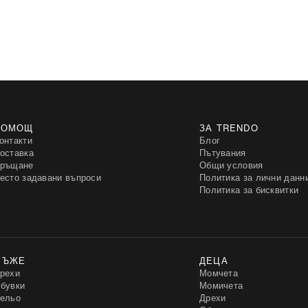
ПОМОЩ
ЗА TRENDO
онтакти
Блог
оставка
Пътувания
ръщане
Общи условия
есто задавани въпроси
Политика за лични данн
Политика за бисквитки
МЪЖЕ
ДЕЦА
рехи
Момчета
бувки
Момичета
ельо
Дрехи