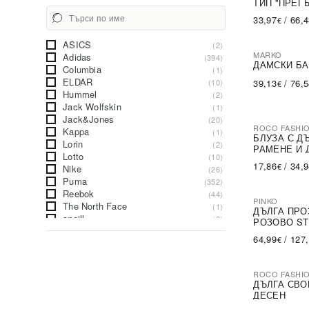
ТИП ''ПРЕГ
33,97
/
66,
€
ASICS
(2)
MARKO
Adidas
(394)
ДАМСКИ БА
Columbia
(1)
ELDAR
(10)
39,13
/
76,
€
Hummel
(2)
Jack Wolfskin
(1)
Jack&Jones
(20)
ROCO FASHI
Kappa
(1)
-30%
БЛУЗА С Д
Lorin
(2)
РАМЕНЕ И 
Lotto
(10)
17,86
/
34,
€
Nike
(26)
Puma
(352)
Reebok
(44)
PINKO
The North Face
(1)
-79%
SA
ДЪЛГА ПРО
oneill
(2)
РОЗОВО ST
64,99
/
127
€
ROCO FASHI
-31%
ДЪЛГА СВО
ДЕСЕН