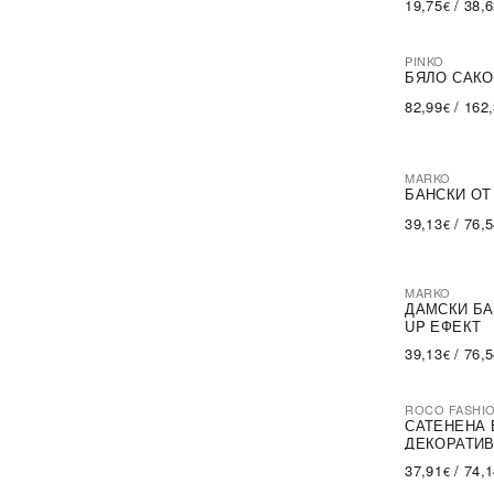
19,75
/
38,
€
PINKO
-60%
SA
БЯЛО САКО
82,99
/
162
€
MARKO
БАНСКИ ОТ
39,13
/
76,
€
MARKO
ДАМСКИ БА
UP ЕФЕКТ
39,13
/
76,
€
ROCO FASHI
-30%
САТЕНЕНА 
ДЕКОРАТИВ
37,91
/
74,
€