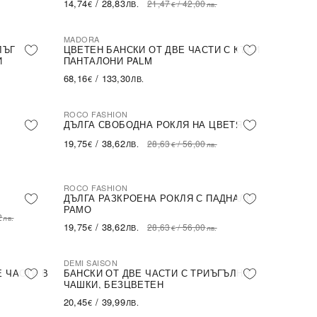
14,74
/
28,83
21,47
/
42,00
€
ЛВ.
€
лв.
MADORA
ЛЪГ
ЦВЕТЕН БАНСКИ ОТ ДВЕ ЧАСТИ С КЪСИ
И
ПАНТАЛОНИ PALM
68,16
/
133,30
€
ЛВ.
ROCO FASHION
-31%
ДЪЛГА СВОБОДНА РОКЛЯ НА ЦВЕТЯ
19,75
/
38,62
28,63
/
56,00
€
ЛВ.
€
лв.
ROCO FASHION
-31%
ДЪЛГА РАЗКРОЕНА РОКЛЯ С ПАДНАЛО
РАМО
2
лв.
19,75
/
38,62
28,63
/
56,00
€
ЛВ.
€
лв.
DEMI SAISON
Е ЧАСТИ В
БАНСКИ ОТ ДВЕ ЧАСТИ С ТРИЪГЪЛНИ
ЧАШКИ, БЕЗЦВЕТЕН
20,45
/
39,99
€
ЛВ.