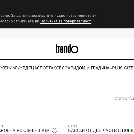
ване. За да го направим, ни е нужно позволението ти
съгласно стриктната ни
Политика за поверителност
.
ЖЕНИ
МЪЖЕ
ДЕЦА
СПОРТ
АКСЕСОАРИ
ДОМ И ГРАДИНА
+PLUS SIZE
СОРТИРАЙ
ON
ETNA
КРОЕНА РОКЛЯ БЕЗ РЪКАВ
БАНСКИ ОТ ДВЕ ЧАСТИ С ПОВ