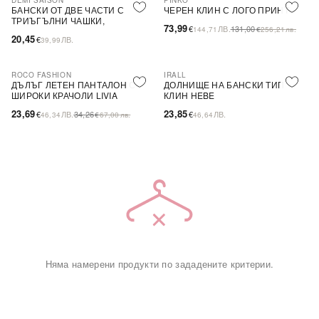
DEMI SAISON
PINKO
-44%
SALE
БАНСКИ ОТ ДВЕ ЧАСТИ С
ЧЕРЕН КЛИН С ЛОГО ПРИНТ
ТРИЪГЪЛНИ ЧАШКИ,
73,99
€
ЛВ.
131,00
144,71
€
256,21
лв.
БЕЗЦВЕТЕН
20,45
€
ЛВ.
39,99
ROCO FASHION
IRALL
-31%
ДЪЛЪГ ЛЕТЕН ПАНТАЛОН С
ДОЛНИЩЕ НА БАНСКИ ТИП
ШИРОКИ КРАЧОЛИ LIVIA
КЛИН HEBE
23,69
23,85
€
ЛВ.
34,26
€
ЛВ.
46,34
€
67,00
лв.
46,64
Няма намерени продукти по зададените критерии.