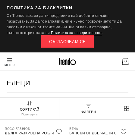
ПОЛИТИКА ЗА БИСКВИТКИ
От Trendo искаме да ти предложим най-доброто онлайн
пазаруване. За да го направим, ни е нужно позволението ти да
работим с някои от твоите данни. Ще ги пазим отговорно,
съгласно стриктната ни
Политика за поверителност
.
СЪГЛАСЯВАМ СЕ
МЕНЮ
ЕЛЕЦИ
СОРТИРАЙ
ФИЛТРИ
Популярни
ROCO FASHION
ETNA
-30%
ДЪЛГА РАЗКРОЕНА РОКЛЯ БЕЗ
БАНСКИ ОТ ДВЕ ЧАСТИ С