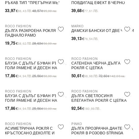
РЪКАВ ТИП ''ПРЕГЪРНИ МЕ''
ПОВДИГАЩ ЕФЕКТ В ЧЕРНО
33,97
39,68
€
ЛВ.
48,57
€
ЛВ.
66,43
€
95,00
лв.
77,61
ROCO FASHION
MARKO
-31%
ДЪЛГА РАЗКРОЕНА РОКЛЯ С
ДАМСКИ БАНСКИ ОТ ДВЕ ЧАСТИ
ПАДНАЛО РАМО
39,13
€
ЛВ.
76,54
19,75
€
ЛВ.
28,63
38,62
€
56,00
лв.
ROCO FASHION
ROCO FASHION
-30%
-30%
БЛУЗА С ДЪЛЪГ БУФАН РЪКАВ,
САТЕНЕНА ЧЕРНА ДЪЛГА
ГОЛИ РАМЕНЕ И ДЕСЕН НА
РОКЛЯ С ЦЕПКА
ЦВЕТЯ LIMA
17,86
50,61
€
ЛВ.
25,56
€
ЛВ.
72,60
34,94
€
50,00
лв.
98,98
€
142,00
лв.
ROCO FASHION
ROCO FASHION
-30%
БЛУЗА С ДЪЛЪГ БУФАН РЪКАВ,
ДЪЛГА СВЕТЛОСИНЯ
ГОЛИ РАМЕНЕ И ДЕСЕН НА
ЕЛЕГАНТНА РОКЛЯ С ЦЕПКА
ЦВЕТЯ LIMA
17,86
92,54
€
ЛВ.
25,56
€
ЛВ.
34,94
€
50,00
лв.
180,99
ROCO FASHION
PINKO
-30%
-79%
SALE
АСИМЕТРИЧНА РОКЛЯ С
ДЪЛГА ПРОЗРАЧНА ДАНТЕЛЕНА
КРЪСТОСАНО ДЕКОЛТЕ И
РОКЛЯ В РОЗОВО STRINGA
ДЕБЕЛИ ПРЕЗРАМКИ BRIDE