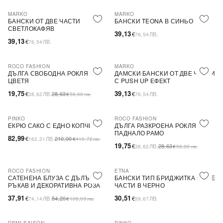
MARKO
MARKO
БАНСКИ ОТ ДВЕ ЧАСТИ
БАНСКИ TEONA В СИНЬО
СВЕТЛОКАФЯВ
39,13
€
ЛВ.
76,54
39,13
€
ЛВ.
76,54
ROCO FASHION
MARKO
-31%
ДЪЛГА СВОБОДНА РОКЛЯ НА
ДАМСКИ БАНСКИ ОТ ДВЕ ЧАСТИ
ЦВЕТЯ
С PUSH UP ЕФЕКТ
19,75
39,13
€
ЛВ.
28,63
€
ЛВ.
38,62
€
56,00
лв.
76,54
PINKO
ROCO FASHION
-60%
SALE
-31%
ЕКРЮ САКО С ЕДНО КОПЧЕ
ДЪЛГА РАЗКРОЕНА РОКЛЯ С
ПАДНАЛО РАМО
82,99
€
ЛВ.
210,00
162,31
€
410,72
лв.
19,75
€
ЛВ.
28,63
38,62
€
56,00
лв.
ROCO FASHION
ETNA
-30%
САТЕНЕНА БЛУЗА С ДЪЛЪГ
БАНСКИ ТИП БРИДЖИТКА В ДВЕ
РЪКАВ И ДЕКОРАТИВНА РОЗА
ЧАСТИ В ЧЕРНО
EVELYN
37,91
30,51
€
ЛВ.
54,20
€
ЛВ.
74,14
€
106,00
лв.
59,67