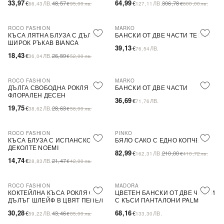
33,97
64,99
€
ЛВ.
48,57
€
ЛВ.
306,78
66,43
€
95,00
лв.
127,11
€
600,00
лв.
ROCO FASHION
MARKO
-31%
КЪСА ЛЯТНА БЛУЗА С ДЪЛЪГ
БАНСКИ ОТ ДВЕ ЧАСТИ TEONA
ШИРОК РЪКАВ BIANCA
39,13
€
ЛВ.
76,54
18,43
€
ЛВ.
26,59
36,04
€
52,00
лв.
ROCO FASHION
MARKO
-31%
ДЪЛГА СВОБОДНА РОКЛЯ С
БАНСКИ ОТ ДВЕ ЧАСТИ
ФЛОРАЛЕН ДЕСЕН
36,69
€
ЛВ.
71,76
19,75
€
ЛВ.
28,63
38,62
€
56,00
лв.
ROCO FASHION
PINKO
-31%
-60%
SALE
КЪСА БЛУЗА С ИСПАНСКО
БЯЛО САКО С ЕДНО КОПЧЕ
ДЕКОЛТЕ NOEMI
82,99
€
ЛВ.
210,00
162,31
€
410,72
лв.
14,74
€
ЛВ.
21,47
28,83
€
42,00
лв.
ROCO FASHION
MADORA
-30%
КОКТЕЙЛНА КЪСА РОКЛЯ С
ЦВЕТЕН БАНСКИ ОТ ДВЕ ЧАСТИ
ДЪЛЪГ ШЛЕЙФ В ЦВЯТ ПЕПЕЛ
С КЪСИ ПАНТАЛОНИ PALM
ОТ РОЗИ
30,28
68,16
€
ЛВ.
43,46
€
ЛВ.
59,22
€
85,00
лв.
133,30