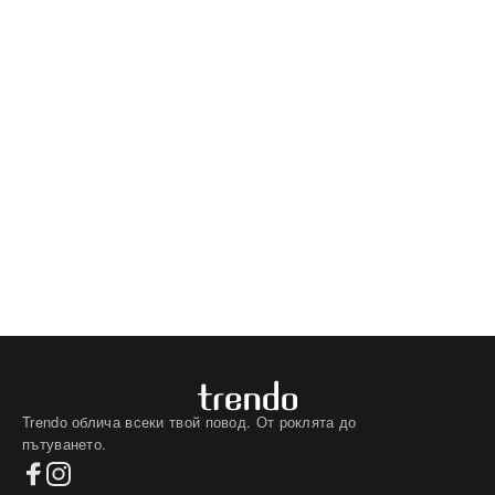
Trendo облича всеки твой повод. От роклята до
пътуването.