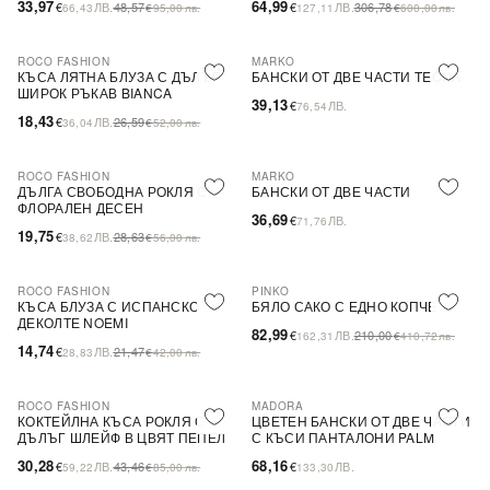
33,97
64,99
€
ЛВ.
48,57
€
ЛВ.
306,78
66,43
€
95,00
лв.
127,11
€
600,00
лв.
ROCO FASHION
MARKO
-31%
КЪСА ЛЯТНА БЛУЗА С ДЪЛЪГ
БАНСКИ ОТ ДВЕ ЧАСТИ TEONA
ШИРОК РЪКАВ BIANCA
39,13
€
ЛВ.
76,54
18,43
€
ЛВ.
26,59
36,04
€
52,00
лв.
ROCO FASHION
MARKO
-31%
ДЪЛГА СВОБОДНА РОКЛЯ С
БАНСКИ ОТ ДВЕ ЧАСТИ
ФЛОРАЛЕН ДЕСЕН
36,69
€
ЛВ.
71,76
19,75
€
ЛВ.
28,63
38,62
€
56,00
лв.
ROCO FASHION
PINKO
-31%
-60%
SALE
КЪСА БЛУЗА С ИСПАНСКО
БЯЛО САКО С ЕДНО КОПЧЕ
ДЕКОЛТЕ NOEMI
82,99
€
ЛВ.
210,00
162,31
€
410,72
лв.
14,74
€
ЛВ.
21,47
28,83
€
42,00
лв.
ROCO FASHION
MADORA
-30%
КОКТЕЙЛНА КЪСА РОКЛЯ С
ЦВЕТЕН БАНСКИ ОТ ДВЕ ЧАСТИ
ДЪЛЪГ ШЛЕЙФ В ЦВЯТ ПЕПЕЛ
С КЪСИ ПАНТАЛОНИ PALM
ОТ РОЗИ
30,28
68,16
€
ЛВ.
43,46
€
ЛВ.
59,22
€
85,00
лв.
133,30