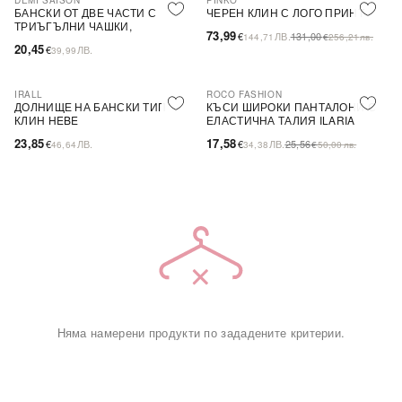
DEMI SAISON
PINKO
-44%
SALE
БАНСКИ ОТ ДВЕ ЧАСТИ С
ЧЕРЕН КЛИН С ЛОГО ПРИНТ
ТРИЪГЪЛНИ ЧАШКИ,
73,99
€
ЛВ.
131,00
144,71
€
256,21
лв.
БЕЗЦВЕТЕН
20,45
€
ЛВ.
39,99
IRALL
ROCO FASHION
-31%
ДОЛНИЩЕ НА БАНСКИ ТИП
КЪСИ ШИРОКИ ПАНТАЛОНИ С
КЛИН HEBE
ЕЛАСТИЧНА ТАЛИЯ ILARIA
23,85
17,58
€
ЛВ.
€
ЛВ.
25,56
46,64
34,38
€
50,00
лв.
Няма намерени продукти по зададените критерии.