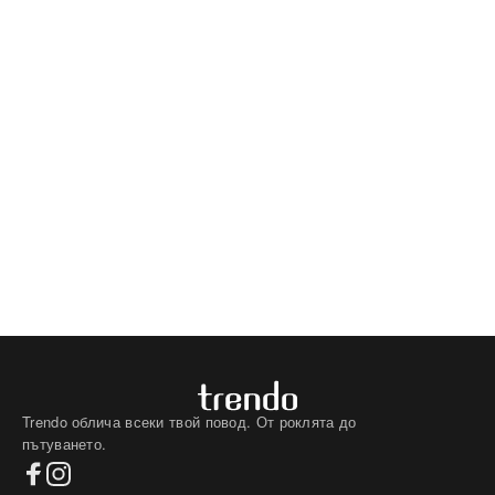
Trendo облича всеки твой повод. От роклята до
пътуването.