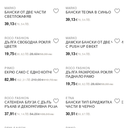
MARKO
MARKO
БАНСКИ ОТ ДВЕ ЧАСТИ
БАНСКИ TEONA В СИНЬО
СВЕТЛОКАФЯВ
39,13
€
ЛВ.
76,54
39,13
€
ЛВ.
76,54
ROCO FASHION
MARKO
-31%
ДЪЛГА СВОБОДНА РОКЛЯ НА
ДАМСКИ БАНСКИ ОТ ДВЕ ЧАСТИ
ЦВЕТЯ
С PUSH UP ЕФЕКТ
19,75
39,13
€
ЛВ.
28,63
€
ЛВ.
38,62
€
56,00
лв.
76,54
PINKO
ROCO FASHION
-60%
SALE
-31%
ЕКРЮ САКО С ЕДНО КОПЧЕ
ДЪЛГА РАЗКРОЕНА РОКЛЯ С
ПАДНАЛО РАМО
82,99
€
ЛВ.
210,00
162,31
€
410,72
лв.
19,75
€
ЛВ.
28,63
38,62
€
56,00
лв.
ROCO FASHION
ETNA
-30%
САТЕНЕНА БЛУЗА С ДЪЛЪГ
БАНСКИ ТИП БРИДЖИТКА В ДВЕ
РЪКАВ И ДЕКОРАТИВНА РОЗА
ЧАСТИ В ЧЕРНО
EVELYN
37,91
30,51
€
ЛВ.
54,20
€
ЛВ.
74,14
€
106,00
лв.
59,67