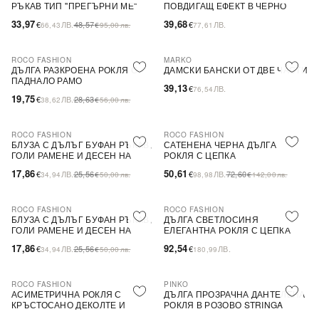
РЪКАВ ТИП ''ПРЕГЪРНИ МЕ''
ПОВДИГАЩ ЕФЕКТ В ЧЕРНО
33,97
39,68
€
ЛВ.
48,57
€
ЛВ.
66,43
€
95,00
лв.
77,61
ROCO FASHION
MARKO
-31%
ДЪЛГА РАЗКРОЕНА РОКЛЯ С
ДАМСКИ БАНСКИ ОТ ДВЕ ЧАСТИ
ПАДНАЛО РАМО
39,13
€
ЛВ.
76,54
19,75
€
ЛВ.
28,63
38,62
€
56,00
лв.
ROCO FASHION
ROCO FASHION
-30%
-30%
БЛУЗА С ДЪЛЪГ БУФАН РЪКАВ,
САТЕНЕНА ЧЕРНА ДЪЛГА
ГОЛИ РАМЕНЕ И ДЕСЕН НА
РОКЛЯ С ЦЕПКА
ЦВЕТЯ LIMA
17,86
50,61
€
ЛВ.
25,56
€
ЛВ.
72,60
34,94
€
50,00
лв.
98,98
€
142,00
лв.
ROCO FASHION
ROCO FASHION
-30%
БЛУЗА С ДЪЛЪГ БУФАН РЪКАВ,
ДЪЛГА СВЕТЛОСИНЯ
ГОЛИ РАМЕНЕ И ДЕСЕН НА
ЕЛЕГАНТНА РОКЛЯ С ЦЕПКА
ЦВЕТЯ LIMA
17,86
92,54
€
ЛВ.
25,56
€
ЛВ.
34,94
€
50,00
лв.
180,99
ROCO FASHION
PINKO
-30%
-79%
SALE
АСИМЕТРИЧНА РОКЛЯ С
ДЪЛГА ПРОЗРАЧНА ДАНТЕЛЕНА
КРЪСТОСАНО ДЕКОЛТЕ И
РОКЛЯ В РОЗОВО STRINGA
ДЕБЕЛИ ПРЕЗРАМКИ BRIDE