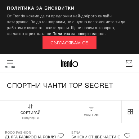
ПОЛИТИКА ЗА БИСКВИТКИ
От Trendo искаме да ти предложим най-доброто онлайн
пазаруване. За да го направим, ни е нужно позволението ти да
работим с някои от твоите данни. Ще ги пазим отговорно,
съгласно стриктната ни
Политика за поверителност
.
СЪГЛАСЯВАМ СЕ
МЕНЮ
СПОРТНИ ЧАНТИ TOP SECRET
СОРТИРАЙ
ФИЛТРИ
Популярни
ROCO FASHION
ETNA
-30%
ДЪЛГА РАЗКРОЕНА РОКЛЯ БЕЗ
БАНСКИ ОТ ДВЕ ЧАСТИ С