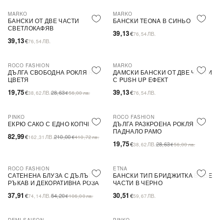
MARKO
MARKO
БАНСКИ ОТ ДВЕ ЧАСТИ
БАНСКИ TEONA В СИНЬО
СВЕТЛОКАФЯВ
39,13
€
ЛВ.
76,54
39,13
€
ЛВ.
76,54
ROCO FASHION
MARKO
-31%
ДЪЛГА СВОБОДНА РОКЛЯ НА
ДАМСКИ БАНСКИ ОТ ДВЕ ЧАСТИ
ЦВЕТЯ
С PUSH UP ЕФЕКТ
19,75
39,13
€
ЛВ.
28,63
€
ЛВ.
38,62
€
56,00
лв.
76,54
PINKO
ROCO FASHION
-60%
SALE
-31%
ЕКРЮ САКО С ЕДНО КОПЧЕ
ДЪЛГА РАЗКРОЕНА РОКЛЯ С
ПАДНАЛО РАМО
82,99
€
ЛВ.
210,00
162,31
€
410,72
лв.
19,75
€
ЛВ.
28,63
38,62
€
56,00
лв.
ROCO FASHION
ETNA
-30%
САТЕНЕНА БЛУЗА С ДЪЛЪГ
БАНСКИ ТИП БРИДЖИТКА В ДВЕ
РЪКАВ И ДЕКОРАТИВНА РОЗА
ЧАСТИ В ЧЕРНО
EVELYN
37,91
30,51
€
ЛВ.
54,20
€
ЛВ.
74,14
€
106,00
лв.
59,67