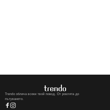
Trendo облича всеки твой повод. От роклята до
пътуването.