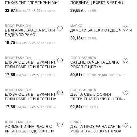
РЪКАВ ТИП ''ПРЕГЪРНИ МЕ''
ПОВДИГАЩ ЕФЕКТ В ЧЕРНО
33,97
39,68
€
ЛВ.
48,57
€
ЛВ.
66,43
€
95,00
лв.
77,61
ROCO FASHION
MARKO
-31%
ДЪЛГА РАЗКРОЕНА РОКЛЯ С
ДАМСКИ БАНСКИ ОТ ДВЕ ЧАСТИ
ПАДНАЛО РАМО
39,13
€
ЛВ.
76,54
19,75
€
ЛВ.
28,63
38,62
€
56,00
лв.
ROCO FASHION
ROCO FASHION
-30%
-30%
БЛУЗА С ДЪЛЪГ БУФАН РЪКАВ,
САТЕНЕНА ЧЕРНА ДЪЛГА
ГОЛИ РАМЕНЕ И ДЕСЕН НА
РОКЛЯ С ЦЕПКА
ЦВЕТЯ LIMA
17,86
50,61
€
ЛВ.
25,56
€
ЛВ.
72,60
34,94
€
50,00
лв.
98,98
€
142,00
лв.
ROCO FASHION
ROCO FASHION
-30%
БЛУЗА С ДЪЛЪГ БУФАН РЪКАВ,
ДЪЛГА СВЕТЛОСИНЯ
ГОЛИ РАМЕНЕ И ДЕСЕН НА
ЕЛЕГАНТНА РОКЛЯ С ЦЕПКА
ЦВЕТЯ LIMA
17,86
92,54
€
ЛВ.
25,56
€
ЛВ.
34,94
€
50,00
лв.
180,99
ROCO FASHION
PINKO
-30%
-79%
SALE
АСИМЕТРИЧНА РОКЛЯ С
ДЪЛГА ПРОЗРАЧНА ДАНТЕЛЕНА
КРЪСТОСАНО ДЕКОЛТЕ И
РОКЛЯ В РОЗОВО STRINGA
ДЕБЕЛИ ПРЕЗРАМКИ BRIDE