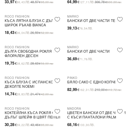
33,97
64,99
€
ЛВ.
48,57
€
ЛВ.
306,78
66,43
€
95,00
лв.
127,11
€
600,00
лв.
ROCO FASHION
MARKO
-31%
КЪСА ЛЯТНА БЛУЗА С ДЪЛЪГ
БАНСКИ ОТ ДВЕ ЧАСТИ TEONA
ШИРОК РЪКАВ BIANCA
39,13
€
ЛВ.
76,54
18,43
€
ЛВ.
26,59
36,04
€
52,00
лв.
ROCO FASHION
MARKO
-31%
ДЪЛГА СВОБОДНА РОКЛЯ С
БАНСКИ ОТ ДВЕ ЧАСТИ
ФЛОРАЛЕН ДЕСЕН
36,69
€
ЛВ.
71,76
19,75
€
ЛВ.
28,63
38,62
€
56,00
лв.
ROCO FASHION
PINKO
-31%
-60%
SALE
КЪСА БЛУЗА С ИСПАНСКО
БЯЛО САКО С ЕДНО КОПЧЕ
ДЕКОЛТЕ NOEMI
82,99
€
ЛВ.
210,00
162,31
€
410,72
лв.
14,74
€
ЛВ.
21,47
28,83
€
42,00
лв.
ROCO FASHION
MADORA
-30%
КОКТЕЙЛНА КЪСА РОКЛЯ С
ЦВЕТЕН БАНСКИ ОТ ДВЕ ЧАСТИ
ДЪЛЪГ ШЛЕЙФ В ЦВЯТ ПЕПЕЛ
С КЪСИ ПАНТАЛОНИ PALM
ОТ РОЗИ
30,28
68,16
€
ЛВ.
43,46
€
ЛВ.
59,22
€
85,00
лв.
133,30