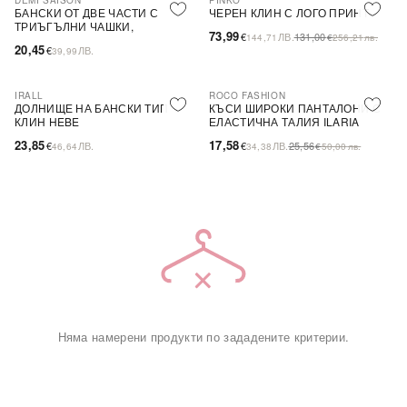
DEMI SAISON
PINKO
-44%
SALE
БАНСКИ ОТ ДВЕ ЧАСТИ С
ЧЕРЕН КЛИН С ЛОГО ПРИНТ
ТРИЪГЪЛНИ ЧАШКИ,
73,99
€
ЛВ.
131,00
144,71
€
256,21
лв.
БЕЗЦВЕТЕН
20,45
€
ЛВ.
39,99
IRALL
ROCO FASHION
-31%
ДОЛНИЩЕ НА БАНСКИ ТИП
КЪСИ ШИРОКИ ПАНТАЛОНИ С
КЛИН HEBE
ЕЛАСТИЧНА ТАЛИЯ ILARIA
23,85
17,58
€
ЛВ.
€
ЛВ.
25,56
46,64
34,38
€
50,00
лв.
Няма намерени продукти по зададените критерии.