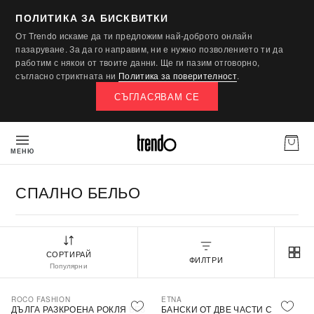
ПОЛИТИКА ЗА БИСКВИТКИ
От Trendo искаме да ти предложим най-доброто онлайн
пазаруване. За да го направим, ни е нужно позволението ти да
работим с някои от твоите данни. Ще ги пазим отговорно,
съгласно стриктната ни
Политика за поверителност
.
СЪГЛАСЯВАМ СЕ
МЕНЮ
СПАЛНО БЕЛЬО
СОРТИРАЙ
ФИЛТРИ
Популярни
ROCO FASHION
ETNA
-30%
ДЪЛГА РАЗКРОЕНА РОКЛЯ БЕЗ
БАНСКИ ОТ ДВЕ ЧАСТИ С