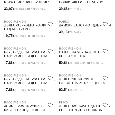
РЪКАВ ТИП ''ПРЕГЪРНИ МЕ''
ПОВДИГАЩ ЕФЕКТ В ЧЕРНО
33,97
39,68
€
ЛВ.
48,57
€
ЛВ.
66,43
€
95,00
лв.
77,61
ROCO FASHION
MARKO
-31%
ДЪЛГА РАЗКРОЕНА РОКЛЯ С
ДАМСКИ БАНСКИ ОТ ДВЕ ЧАСТИ
ПАДНАЛО РАМО
39,13
€
ЛВ.
76,54
19,75
€
ЛВ.
28,63
38,62
€
56,00
лв.
ROCO FASHION
ROCO FASHION
-30%
-30%
БЛУЗА С ДЪЛЪГ БУФАН РЪКАВ,
САТЕНЕНА ЧЕРНА ДЪЛГА
ГОЛИ РАМЕНЕ И ДЕСЕН НА
РОКЛЯ С ЦЕПКА
ЦВЕТЯ LIMA
17,86
50,61
€
ЛВ.
25,56
€
ЛВ.
72,60
34,94
€
50,00
лв.
98,98
€
142,00
лв.
ROCO FASHION
ROCO FASHION
-30%
БЛУЗА С ДЪЛЪГ БУФАН РЪКАВ,
ДЪЛГА СВЕТЛОСИНЯ
ГОЛИ РАМЕНЕ И ДЕСЕН НА
ЕЛЕГАНТНА РОКЛЯ С ЦЕПКА
ЦВЕТЯ LIMA
17,86
92,54
€
ЛВ.
25,56
€
ЛВ.
34,94
€
50,00
лв.
180,99
ROCO FASHION
PINKO
-30%
-79%
SALE
АСИМЕТРИЧНА РОКЛЯ С
ДЪЛГА ПРОЗРАЧНА ДАНТЕЛЕНА
КРЪСТОСАНО ДЕКОЛТЕ И
РОКЛЯ В РОЗОВО STRINGA
ДЕБЕЛИ ПРЕЗРАМКИ BRIDE