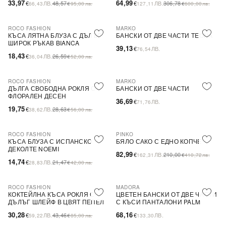
33,97
64,99
€
ЛВ.
48,57
€
ЛВ.
306,78
66,43
€
95,00
лв.
127,11
€
600,00
лв.
ROCO FASHION
MARKO
-31%
КЪСА ЛЯТНА БЛУЗА С ДЪЛЪГ
БАНСКИ ОТ ДВЕ ЧАСТИ TEONA
ШИРОК РЪКАВ BIANCA
39,13
€
ЛВ.
76,54
18,43
€
ЛВ.
26,59
36,04
€
52,00
лв.
ROCO FASHION
MARKO
-31%
ДЪЛГА СВОБОДНА РОКЛЯ С
БАНСКИ ОТ ДВЕ ЧАСТИ
ФЛОРАЛЕН ДЕСЕН
36,69
€
ЛВ.
71,76
19,75
€
ЛВ.
28,63
38,62
€
56,00
лв.
ROCO FASHION
PINKO
-31%
-60%
SALE
КЪСА БЛУЗА С ИСПАНСКО
БЯЛО САКО С ЕДНО КОПЧЕ
ДЕКОЛТЕ NOEMI
82,99
€
ЛВ.
210,00
162,31
€
410,72
лв.
14,74
€
ЛВ.
21,47
28,83
€
42,00
лв.
ROCO FASHION
MADORA
-30%
КОКТЕЙЛНА КЪСА РОКЛЯ С
ЦВЕТЕН БАНСКИ ОТ ДВЕ ЧАСТИ
ДЪЛЪГ ШЛЕЙФ В ЦВЯТ ПЕПЕЛ
С КЪСИ ПАНТАЛОНИ PALM
ОТ РОЗИ
30,28
68,16
€
ЛВ.
43,46
€
ЛВ.
59,22
€
85,00
лв.
133,30