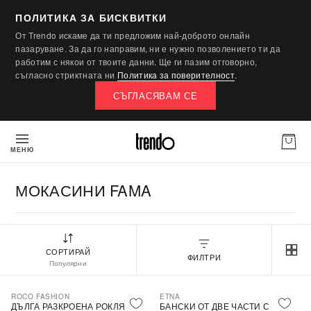
ПОЛИТИКА ЗА БИСКВИТКИ
От Trendo искаме да ти предложим най-доброто онлайн
пазаруване. За да го направим, ни е нужно позволението ти да
работим с някои от твоите данни. Ще ги пазим отговорно,
съгласно стриктната ни
Политика за поверителност
.
СЪГЛАСЯВАМ СЕ
МЕНЮ
МОКАСИНИ FAMA
СОРТИРАЙ
ФИЛТРИ
Популярни
ROCO FASHION
ETNA
-30%
ДЪЛГА РАЗКРОЕНА РОКЛЯ БЕЗ
БАНСКИ ОТ ДВЕ ЧАСТИ С