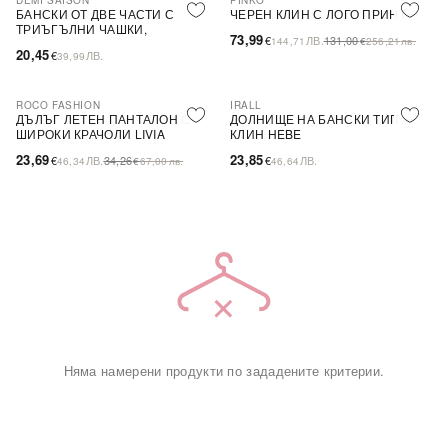
DEMI SAISON
PINKO
-44%
SALE
БАНСКИ ОТ ДВЕ ЧАСТИ С
ЧЕРЕН КЛИН С ЛОГО ПРИНТ
ТРИЪГЪЛНИ ЧАШКИ,
73,99
€
ЛВ.
131,00
144,71
€
256,21
лв.
БЕЗЦВЕТЕН
20,45
€
ЛВ.
39,99
ROCO FASHION
IRALL
-31%
ДЪЛЪГ ЛЕТЕН ПАНТАЛОН С
ДОЛНИЩЕ НА БАНСКИ ТИП
ШИРОКИ КРАЧОЛИ LIVIA
КЛИН HEBE
23,69
23,85
€
ЛВ.
34,26
€
ЛВ.
46,34
€
67,00
лв.
46,64
Няма намерени продукти по зададените критерии.