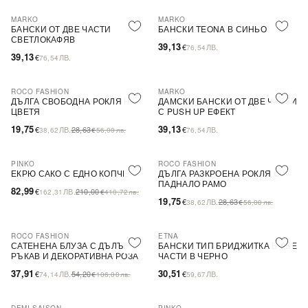
MARKO
MARKO
БАНСКИ ОТ ДВЕ ЧАСТИ
БАНСКИ TEONA В СИНЬО
СВЕТЛОКАФЯВ
39,13
€
ЛВ.
76,54
39,13
€
ЛВ.
76,54
ROCO FASHION
MARKO
-31%
ДЪЛГА СВОБОДНА РОКЛЯ НА
ДАМСКИ БАНСКИ ОТ ДВЕ ЧАСТИ
ЦВЕТЯ
С PUSH UP ЕФЕКТ
19,75
39,13
€
ЛВ.
28,63
€
ЛВ.
38,62
€
56,00
лв.
76,54
PINKO
ROCO FASHION
-60%
SALE
-31%
ЕКРЮ САКО С ЕДНО КОПЧЕ
ДЪЛГА РАЗКРОЕНА РОКЛЯ С
ПАДНАЛО РАМО
82,99
€
ЛВ.
210,00
162,31
€
410,72
лв.
19,75
€
ЛВ.
28,63
38,62
€
56,00
лв.
ROCO FASHION
ETNA
-30%
САТЕНЕНА БЛУЗА С ДЪЛЪГ
БАНСКИ ТИП БРИДЖИТКА В ДВЕ
РЪКАВ И ДЕКОРАТИВНА РОЗА
ЧАСТИ В ЧЕРНО
EVELYN
37,91
30,51
€
ЛВ.
54,20
€
ЛВ.
74,14
€
106,00
лв.
59,67