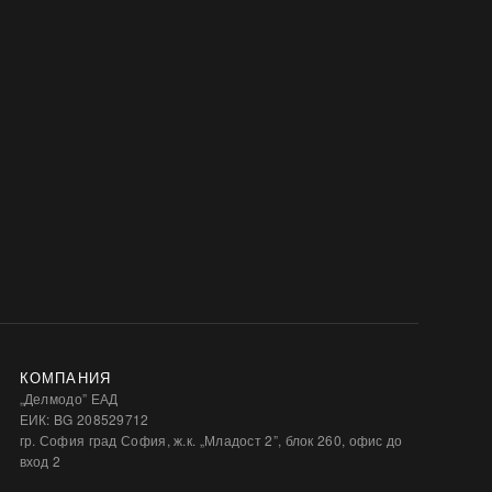
КОМПАНИЯ
„Делмодо” ЕАД
ЕИК: BG 208529712
гр. София град София, ж.к. „Младост 2”, блок 260, офис до
вход 2