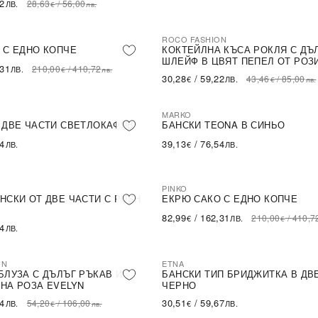
62
28,63
/
56,00
ЛВ.
€
лв.
ROCO FASHION
-30%
LE
 С ЕДНО КОПЧЕ
КОКТЕЙЛНА КЪСА РОКЛЯ С ДЪ
ШЛЕЙФ В ЦВЯТ ПЕПЕЛ ОТ РОЗ
,31
210,00
/
410,72
ЛВ.
€
лв.
30,28
/
59,22
43,46
/
85,00
€
ЛВ.
€
лв.
MARKO
 ДВЕ ЧАСТИ СВЕТЛОКАФЯВ
БАНСКИ TEONA В СИНЬО
54
39,13
/
76,54
ЛВ.
€
ЛВ.
PINKO
-60%
SALE
НСКИ ОТ ДВЕ ЧАСТИ С PUSH
ЕКРЮ САКО С ЕДНО КОПЧЕ
82,99
/
162,31
210,00
/
410,7
€
ЛВ.
€
54
ЛВ.
ON
ETNA
БЛУЗА С ДЪЛЪГ РЪКАВ И
БАНСКИ ТИП БРИДЖИТКА В ДВ
НА РОЗА EVELYN
ЧЕРНО
14
30,51
/
59,67
54,20
/
106,00
ЛВ.
€
ЛВ.
€
лв.