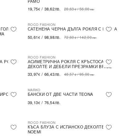
РАМО
19,75
/
38,62
28,63
/
56,00
€
ЛВ.
€
лв.
ROCO FASHION
-30%
 ГОЛИ
САТЕНЕНА ЧЕРНА ДЪЛГА РОКЛЯ С ЦЕПКА
MA
50,61
/
98,98
72,60
/
142,00
€
ЛВ.
€
лв.
ROCO FASHION
-30%
А РОКЛЯ
АСИМЕТРИЧНА РОКЛЯ С КРЪСТОСАНО
ДЕКОЛТЕ И ДЕБЕЛИ ПРЕЗРАМКИ BRIDE
33,97
/
66,43
48,57
/
95,00
€
ЛВ.
€
лв.
MARKO
ШИРОК
БАНСКИ ОТ ДВЕ ЧАСТИ TEONA
39,13
/
76,54
€
ЛВ.
ROCO FASHION
-31%
КЪСА БЛУЗА С ИСПАНСКО ДЕКОЛТЕ
NOEMI