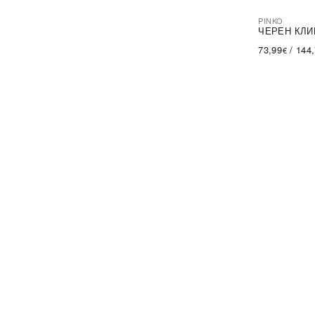
PINKO
-44%
SA
ЧЕРЕН КЛИ
73,99
/
144
€