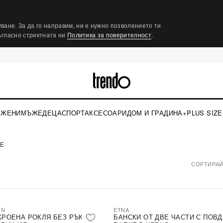
ване. За да го направим, ни е нужно позволението ти
съгласно стриктната ни
Политика за поверителност
.
ЖЕНИ
МЪЖЕ
ДЕЦА
СПОРТ
АКСЕСОАРИ
ДОМ И ГРАДИНА
+PLUS SIZE
UE
СОРТИРАЙ
ON
ETNA
КРОЕНА РОКЛЯ БЕЗ РЪКАВ
БАНСКИ ОТ ДВЕ ЧАСТИ С ПОВ