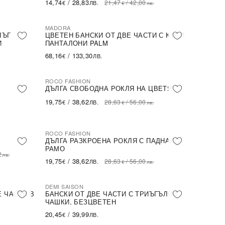
14,74
/
28,83
21,47
/
42,00
€
ЛВ.
€
лв.
MADORA
ЛЪГ
ЦВЕТЕН БАНСКИ ОТ ДВЕ ЧАСТИ С КЪСИ
И
ПАНТАЛОНИ PALM
68,16
/
133,30
€
ЛВ.
ROCO FASHION
-31%
ДЪЛГА СВОБОДНА РОКЛЯ НА ЦВЕТЯ
19,75
/
38,62
28,63
/
56,00
€
ЛВ.
€
лв.
ROCO FASHION
-31%
ДЪЛГА РАЗКРОЕНА РОКЛЯ С ПАДНАЛО
РАМО
2
лв.
19,75
/
38,62
28,63
/
56,00
€
ЛВ.
€
лв.
DEMI SAISON
Е ЧАСТИ В
БАНСКИ ОТ ДВЕ ЧАСТИ С ТРИЪГЪЛНИ
ЧАШКИ, БЕЗЦВЕТЕН
20,45
/
39,99
€
ЛВ.