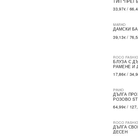
ТИП ''ПРЕГ
33,97
/
66,
€
MARKO
ДАМСКИ БА
39,13
/
76,
€
ROCO FASHI
-30%
БЛУЗА С Д
РАМЕНЕ И 
17,86
/
34,
€
PINKO
-79%
SA
ДЪЛГА ПРО
РОЗОВО ST
64,99
/
127
€
ROCO FASHI
-31%
ДЪЛГА СВО
ДЕСЕН