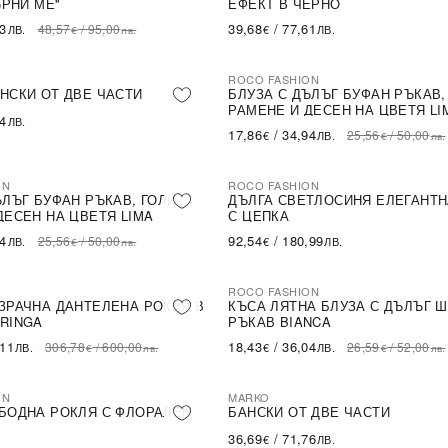
ЪРНИ МЕ''
ЕФЕКТ В ЧЕРНО
43
39,68
/
77,61
48,57
/
95,00
ЛВ.
€
ЛВ.
€
лв.
ROCO FASHION
-30%
НСКИ ОТ ДВЕ ЧАСТИ
БЛУЗА С ДЪЛЪГ БУФАН РЪКАВ,
РАМЕНЕ И ДЕСЕН НА ЦВЕТЯ LI
54
ЛВ.
17,86
/
34,94
25,56
/
50,00
€
ЛВ.
€
лв.
ON
ROCO FASHION
ЪЛЪГ БУФАН РЪКАВ, ГОЛИ
ДЪЛГА СВЕТЛОСИНЯ ЕЛЕГАНТН
ДЕСЕН НА ЦВЕТЯ LIMA
С ЦЕПКА
94
92,54
/
180,99
25,56
/
50,00
ЛВ.
€
ЛВ.
€
лв.
ROCO FASHION
-31%
LE
ЗРАЧНА ДАНТЕЛЕНА РОКЛЯ В
КЪСА ЛЯТНА БЛУЗА С ДЪЛЪГ 
RINGA
РЪКАВ BIANCA
,11
18,43
/
36,04
306,78
/
600,00
26,59
/
52,00
ЛВ.
€
ЛВ.
€
лв.
€
лв.
ON
MARKO
БОДНА РОКЛЯ С ФЛОРАЛЕН
БАНСКИ ОТ ДВЕ ЧАСТИ
36,69
/
71,76
€
ЛВ.