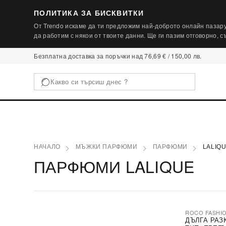
ПОЛИТИКА ЗА БИСКВИТКИ
От Trendo искаме да ти предложим най-доброто онлайн пазару
да работим с някои от твоите данни. Ще ги пазим отговорно, 
Безплатна доставка за поръчки над 76,69 € / 150,00 лв.
НАЧАЛО
МЪЖКИ ПАРФЮМИ
ПАРФЮМИ
LALIQ
ПАРФЮМИ LALIQUE
ROCO FASHI
-30%
ДЪЛГА РАЗ