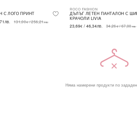
ROCO FASHION
-31%
LE
Н С ЛОГО ПРИНТ
ДЪЛЪГ ЛЕТЕН ПАНТАЛОН С ШИ
КРАЧОЛИ LIVIA
,71
131,00
/
256,21
ЛВ.
€
лв.
23,69
/
46,34
34,26
/
67,00
€
ЛВ.
€
лв.
Няма намерени продукти по зададен