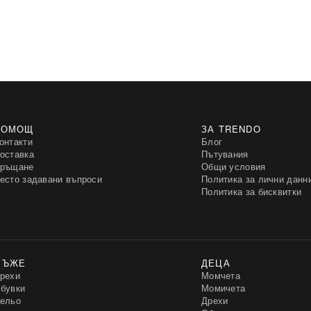
ПОМОЩ
ЗА TRENDO
онтакти
Блог
оставка
Пътувания
ръщане
Общи условия
есто задавани въпроси
Политика за лични данн
Политика за бисквитки
МЪЖЕ
ДЕЦА
рехи
Момчета
бувки
Момичета
ельо
Дрехи