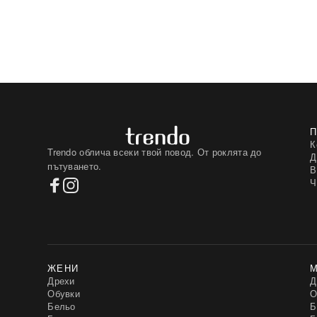
К
Trendo облича всеки твой повод. От роклята до
Д
пътуването.
В
Ч
ЖЕНИ
Дрехи
Д
Обувки
О
Бельо
Б