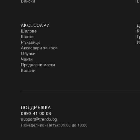
Бански
Б
АКСЕСОАРИ
Д
Шалове
К
Шапки
Г
Ръкавици
И
Аксесоари за коса
Обувки
Чанти
Предпазни маски
Колани
ПОДДРЪЖКА
0892 41 00 08
support@trendo.bg
Понеделник - Петък: 09:00 до 18:00