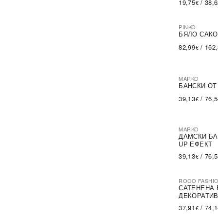
19,75
/
38,
€
PINKO
-60%
SA
БЯЛО САКО
82,99
/
162
€
MARKO
БАНСКИ ОТ
39,13
/
76,
€
MARKO
ДАМСКИ БА
UP ЕФЕКТ
39,13
/
76,
€
ROCO FASHI
-30%
САТЕНЕНА 
ДЕКОРАТИВ
37,91
/
74,
€