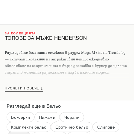
ЗА КОЛЕКЦИЯТА
ТОПОВЕ ЗА МЪЖЕ HENDERSON
Разгледайте богатата селекция в раздел Мода Мъже на Trendo.bg
— актуални колекции на атрактивни цени, с ежедневно
обновяване на асортимента и бърза доставка с куриер до цялата
страна. В момента разполагаме с над 14 налични модела.
ПРОЧЕТИ ПОВЕЧЕ ↓
Разгледай още
в Бельо
Боксерки
Пижами
Чорапи
Комплекти бельо
Еротично бельо
Слипове