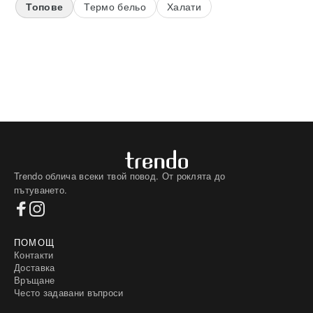
Топове
Термо бельо
Халати
Trendo облича всеки твой повод. От роклята до
пътуването.
ПОМОЩ
Контакти
Доставка
Връщане
Често задавани въпроси