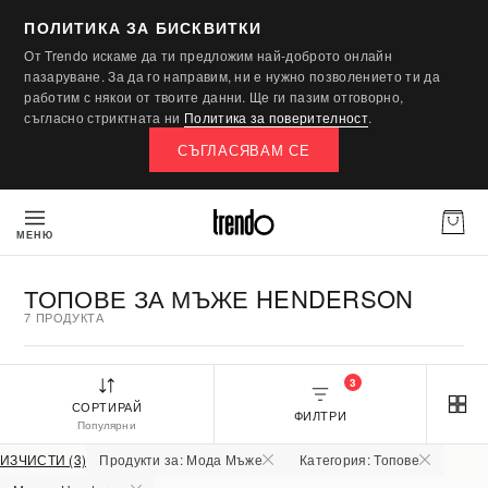
ПОЛИТИКА ЗА БИСКВИТКИ
От Trendo искаме да ти предложим най-доброто онлайн
пазаруване. За да го направим, ни е нужно позволението ти да
работим с някои от твоите данни. Ще ги пазим отговорно,
съгласно стриктната ни
Политика за поверителност
.
СЪГЛАСЯВАМ СЕ
МЕНЮ
ТОПОВЕ ЗА МЪЖЕ HENDERSON
7 ПРОДУКТА
3
СОРТИРАЙ
ФИЛТРИ
Популярни
ИЗЧИСТИ (3)
Продукти за: Мода Мъже
Категория: Топове