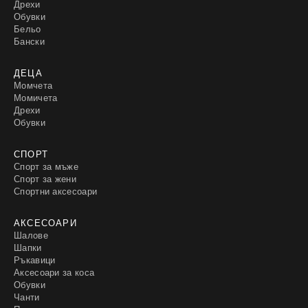
Дрехи
Обувки
Бельо
Бански
ДЕЦА
Момчета
Момичета
Дрехи
Обувки
СПОРТ
Спорт за мъже
Спорт за жени
Спортни аксесоари
АКСЕСОАРИ
Шалове
Шапки
Ръкавици
Аксесоари за коса
Обувки
Чанти