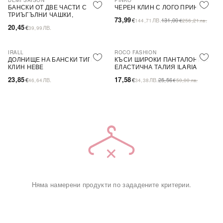
DEMI SAISON
PINKO
-44%
SALE
БАНСКИ ОТ ДВЕ ЧАСТИ С
ЧЕРЕН КЛИН С ЛОГО ПРИНТ
ТРИЪГЪЛНИ ЧАШКИ,
73,99
€
ЛВ.
131,00
144,71
€
256,21
лв.
БЕЗЦВЕТЕН
20,45
€
ЛВ.
39,99
IRALL
ROCO FASHION
-31%
ДОЛНИЩЕ НА БАНСКИ ТИП
КЪСИ ШИРОКИ ПАНТАЛОНИ С
КЛИН HEBE
ЕЛАСТИЧНА ТАЛИЯ ILARIA
23,85
17,58
€
ЛВ.
€
ЛВ.
25,56
46,64
34,38
€
50,00
лв.
Няма намерени продукти по зададените критерии.