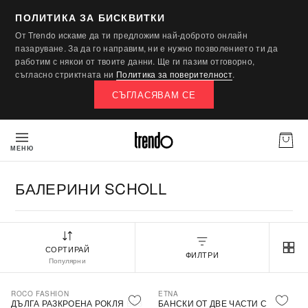
ПОЛИТИКА ЗА БИСКВИТКИ
От Trendo искаме да ти предложим най-доброто онлайн
пазаруване. За да го направим, ни е нужно позволението ти да
работим с някои от твоите данни. Ще ги пазим отговорно,
съгласно стриктната ни
Политика за поверителност
.
СЪГЛАСЯВАМ СЕ
МЕНЮ
БАЛЕРИНИ SCHOLL
СОРТИРАЙ
ФИЛТРИ
Популярни
ROCO FASHION
ETNA
-30%
ДЪЛГА РАЗКРОЕНА РОКЛЯ БЕЗ
БАНСКИ ОТ ДВЕ ЧАСТИ С