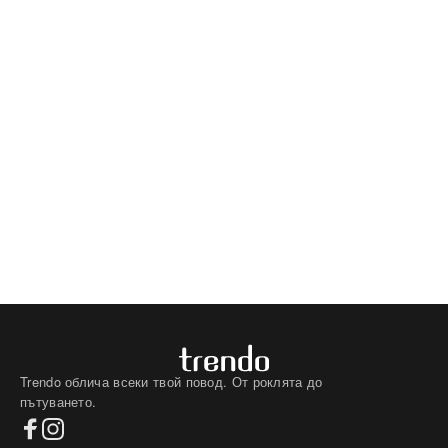
Trendo облича всеки твой повод. От роклята до
пътуването.