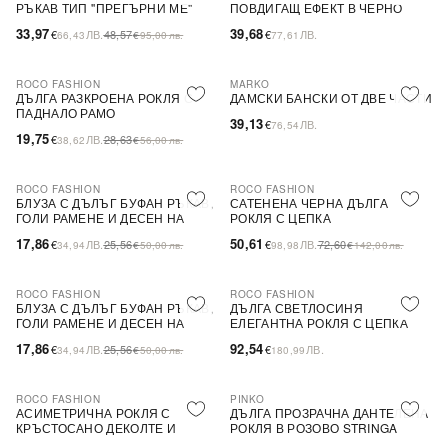
РЪКАВ ТИП ''ПРЕГЪРНИ МЕ''
ПОВДИГАЩ ЕФЕКТ В ЧЕРНО
33,97
39,68
€
ЛВ.
48,57
€
ЛВ.
66,43
€
95,00
лв.
77,61
ROCO FASHION
MARKO
-31%
ДЪЛГА РАЗКРОЕНА РОКЛЯ С
ДАМСКИ БАНСКИ ОТ ДВЕ ЧАСТИ
ПАДНАЛО РАМО
39,13
€
ЛВ.
76,54
19,75
€
ЛВ.
28,63
38,62
€
56,00
лв.
ROCO FASHION
ROCO FASHION
-30%
-30%
БЛУЗА С ДЪЛЪГ БУФАН РЪКАВ,
САТЕНЕНА ЧЕРНА ДЪЛГА
ГОЛИ РАМЕНЕ И ДЕСЕН НА
РОКЛЯ С ЦЕПКА
ЦВЕТЯ LIMA
17,86
50,61
€
ЛВ.
25,56
€
ЛВ.
72,60
34,94
€
50,00
лв.
98,98
€
142,00
лв.
ROCO FASHION
ROCO FASHION
-30%
БЛУЗА С ДЪЛЪГ БУФАН РЪКАВ,
ДЪЛГА СВЕТЛОСИНЯ
ГОЛИ РАМЕНЕ И ДЕСЕН НА
ЕЛЕГАНТНА РОКЛЯ С ЦЕПКА
ЦВЕТЯ LIMA
17,86
92,54
€
ЛВ.
25,56
€
ЛВ.
34,94
€
50,00
лв.
180,99
ROCO FASHION
PINKO
-30%
-79%
SALE
АСИМЕТРИЧНА РОКЛЯ С
ДЪЛГА ПРОЗРАЧНА ДАНТЕЛЕНА
КРЪСТОСАНО ДЕКОЛТЕ И
РОКЛЯ В РОЗОВО STRINGA
ДЕБЕЛИ ПРЕЗРАМКИ BRIDE