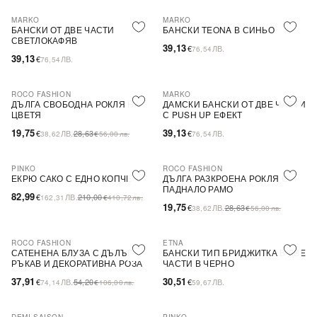
MARKO
MARKO
БАНСКИ ОТ ДВЕ ЧАСТИ
БАНСКИ TEONA В СИНЬО
СВЕТЛОКАФЯВ
39,13
€
ЛВ.
76,54
39,13
€
ЛВ.
76,54
ROCO FASHION
MARKO
-31%
ДЪЛГА СВОБОДНА РОКЛЯ НА
ДАМСКИ БАНСКИ ОТ ДВЕ ЧАСТИ
ЦВЕТЯ
С PUSH UP ЕФЕКТ
19,75
39,13
€
ЛВ.
28,63
€
ЛВ.
38,62
€
56,00
лв.
76,54
PINKO
ROCO FASHION
-60%
SALE
-31%
ЕКРЮ САКО С ЕДНО КОПЧЕ
ДЪЛГА РАЗКРОЕНА РОКЛЯ С
ПАДНАЛО РАМО
82,99
€
ЛВ.
210,00
162,31
€
410,72
лв.
19,75
€
ЛВ.
28,63
38,62
€
56,00
лв.
ROCO FASHION
ETNA
-30%
САТЕНЕНА БЛУЗА С ДЪЛЪГ
БАНСКИ ТИП БРИДЖИТКА В ДВЕ
РЪКАВ И ДЕКОРАТИВНА РОЗА
ЧАСТИ В ЧЕРНО
EVELYN
37,91
30,51
€
ЛВ.
54,20
€
ЛВ.
74,14
€
106,00
лв.
59,67