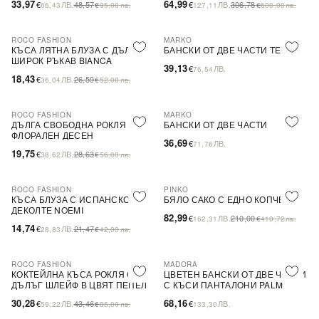
33,97
64,99
€
ЛВ.
48,57
€
ЛВ.
306,78
66,43
€
95,00
лв.
127,11
€
600,00
лв.
ROCO FASHION
MARKO
-31%
КЪСА ЛЯТНА БЛУЗА С ДЪЛЪГ
БАНСКИ ОТ ДВЕ ЧАСТИ TEONA
ШИРОК РЪКАВ BIANCA
39,13
€
ЛВ.
76,54
18,43
€
ЛВ.
26,59
36,04
€
52,00
лв.
ROCO FASHION
MARKO
-31%
ДЪЛГА СВОБОДНА РОКЛЯ С
БАНСКИ ОТ ДВЕ ЧАСТИ
ФЛОРАЛЕН ДЕСЕН
36,69
€
ЛВ.
71,76
19,75
€
ЛВ.
28,63
38,62
€
56,00
лв.
ROCO FASHION
PINKO
-31%
-60%
SALE
КЪСА БЛУЗА С ИСПАНСКО
БЯЛО САКО С ЕДНО КОПЧЕ
ДЕКОЛТЕ NOEMI
82,99
€
ЛВ.
210,00
162,31
€
410,72
лв.
14,74
€
ЛВ.
21,47
28,83
€
42,00
лв.
ROCO FASHION
MADORA
-30%
КОКТЕЙЛНА КЪСА РОКЛЯ С
ЦВЕТЕН БАНСКИ ОТ ДВЕ ЧАСТИ
ДЪЛЪГ ШЛЕЙФ В ЦВЯТ ПЕПЕЛ
С КЪСИ ПАНТАЛОНИ PALM
ОТ РОЗИ
30,28
68,16
€
ЛВ.
43,46
€
ЛВ.
59,22
€
85,00
лв.
133,30