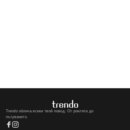
Trendo облича всеки твой повод. От роклята до
пътуването.