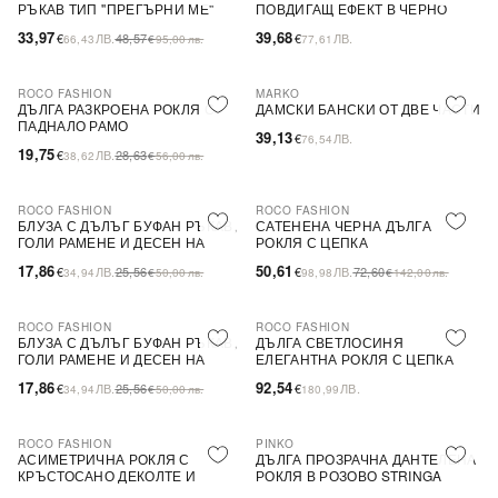
РЪКАВ ТИП ''ПРЕГЪРНИ МЕ''
ПОВДИГАЩ ЕФЕКТ В ЧЕРНО
33,97
39,68
€
ЛВ.
48,57
€
ЛВ.
66,43
€
95,00
лв.
77,61
ROCO FASHION
MARKO
-31%
ДЪЛГА РАЗКРОЕНА РОКЛЯ С
ДАМСКИ БАНСКИ ОТ ДВЕ ЧАСТИ
ПАДНАЛО РАМО
39,13
€
ЛВ.
76,54
19,75
€
ЛВ.
28,63
38,62
€
56,00
лв.
ROCO FASHION
ROCO FASHION
-30%
-30%
БЛУЗА С ДЪЛЪГ БУФАН РЪКАВ,
САТЕНЕНА ЧЕРНА ДЪЛГА
ГОЛИ РАМЕНЕ И ДЕСЕН НА
РОКЛЯ С ЦЕПКА
ЦВЕТЯ LIMA
17,86
50,61
€
ЛВ.
25,56
€
ЛВ.
72,60
34,94
€
50,00
лв.
98,98
€
142,00
лв.
ROCO FASHION
ROCO FASHION
-30%
БЛУЗА С ДЪЛЪГ БУФАН РЪКАВ,
ДЪЛГА СВЕТЛОСИНЯ
ГОЛИ РАМЕНЕ И ДЕСЕН НА
ЕЛЕГАНТНА РОКЛЯ С ЦЕПКА
ЦВЕТЯ LIMA
17,86
92,54
€
ЛВ.
25,56
€
ЛВ.
34,94
€
50,00
лв.
180,99
ROCO FASHION
PINKO
-30%
-79%
SALE
АСИМЕТРИЧНА РОКЛЯ С
ДЪЛГА ПРОЗРАЧНА ДАНТЕЛЕНА
КРЪСТОСАНО ДЕКОЛТЕ И
РОКЛЯ В РОЗОВО STRINGA
ДЕБЕЛИ ПРЕЗРАМКИ BRIDE