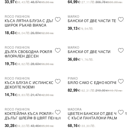
33,97
64,99
€
ЛВ.
48,57
€
ЛВ.
306,78
66,43
€
95,00
лв.
127,11
€
600,00
лв.
ROCO FASHION
MARKO
-31%
КЪСА ЛЯТНА БЛУЗА С ДЪЛЪГ
БАНСКИ ОТ ДВЕ ЧАСТИ TEONA
ШИРОК РЪКАВ BIANCA
39,13
€
ЛВ.
76,54
18,43
€
ЛВ.
26,59
36,04
€
52,00
лв.
ROCO FASHION
MARKO
-31%
ДЪЛГА СВОБОДНА РОКЛЯ С
БАНСКИ ОТ ДВЕ ЧАСТИ
ФЛОРАЛЕН ДЕСЕН
36,69
€
ЛВ.
71,76
19,75
€
ЛВ.
28,63
38,62
€
56,00
лв.
ROCO FASHION
PINKO
-31%
-60%
SALE
КЪСА БЛУЗА С ИСПАНСКО
БЯЛО САКО С ЕДНО КОПЧЕ
ДЕКОЛТЕ NOEMI
82,99
€
ЛВ.
210,00
162,31
€
410,72
лв.
14,74
€
ЛВ.
21,47
28,83
€
42,00
лв.
ROCO FASHION
MADORA
-30%
КОКТЕЙЛНА КЪСА РОКЛЯ С
ЦВЕТЕН БАНСКИ ОТ ДВЕ ЧАСТИ
ДЪЛЪГ ШЛЕЙФ В ЦВЯТ ПЕПЕЛ
С КЪСИ ПАНТАЛОНИ PALM
ОТ РОЗИ
30,28
68,16
€
ЛВ.
43,46
€
ЛВ.
59,22
€
85,00
лв.
133,30