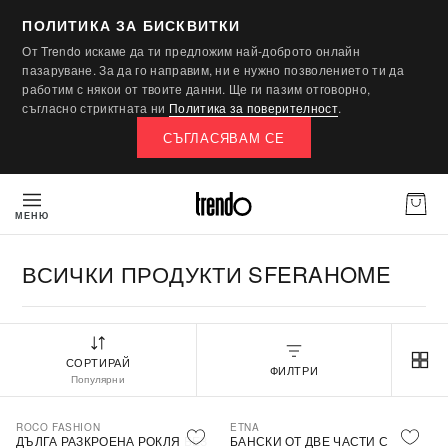
ПОЛИТИКА ЗА БИСКВИТКИ
От Trendo искаме да ти предложим най-доброто онлайн
пазаруване. За да го направим, ни е нужно позволението ти да
работим с някои от твоите данни. Ще ги пазим отговорно,
съгласно стриктната ни
Политика за поверителност
.
СЪГЛАСЯВАМ СЕ
МЕНЮ
ВСИЧКИ ПРОДУКТИ SFERAHOME
СОРТИРАЙ
ФИЛТРИ
Популярни
ROCO FASHION
ETNA
-30%
ДЪЛГА РАЗКРОЕНА РОКЛЯ БЕЗ
БАНСКИ ОТ ДВЕ ЧАСТИ С