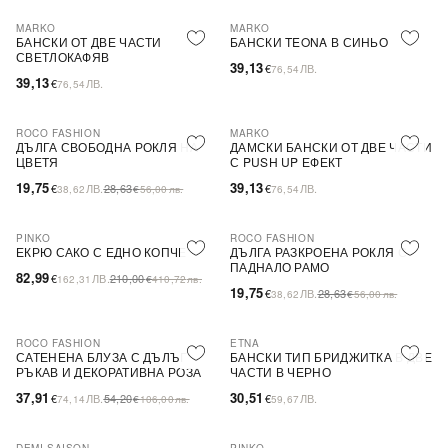
MARKO
MARKO
БАНСКИ ОТ ДВЕ ЧАСТИ
БАНСКИ TEONA В СИНЬО
СВЕТЛОКАФЯВ
39,13
€
ЛВ.
76,54
39,13
€
ЛВ.
76,54
ROCO FASHION
MARKO
-31%
ДЪЛГА СВОБОДНА РОКЛЯ НА
ДАМСКИ БАНСКИ ОТ ДВЕ ЧАСТИ
ЦВЕТЯ
С PUSH UP ЕФЕКТ
19,75
39,13
€
ЛВ.
28,63
€
ЛВ.
38,62
€
56,00
лв.
76,54
PINKO
ROCO FASHION
-60%
SALE
-31%
ЕКРЮ САКО С ЕДНО КОПЧЕ
ДЪЛГА РАЗКРОЕНА РОКЛЯ С
ПАДНАЛО РАМО
82,99
€
ЛВ.
210,00
162,31
€
410,72
лв.
19,75
€
ЛВ.
28,63
38,62
€
56,00
лв.
ROCO FASHION
ETNA
-30%
САТЕНЕНА БЛУЗА С ДЪЛЪГ
БАНСКИ ТИП БРИДЖИТКА В ДВЕ
РЪКАВ И ДЕКОРАТИВНА РОЗА
ЧАСТИ В ЧЕРНО
EVELYN
37,91
30,51
€
ЛВ.
54,20
€
ЛВ.
74,14
€
106,00
лв.
59,67