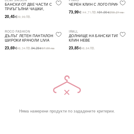
DEMI SAISON
PINKO
-44%
SALE
БАНСКИ ОТ ДВЕ ЧАСТИ С
ЧЕРЕН КЛИН С ЛОГО ПРИНТ
ТРИЪГЪЛНИ ЧАШКИ,
73,99
€
ЛВ.
131,00
144,71
€
256,21
лв.
БЕЗЦВЕТЕН
20,45
€
ЛВ.
39,99
ROCO FASHION
IRALL
-31%
ДЪЛЪГ ЛЕТЕН ПАНТАЛОН С
ДОЛНИЩЕ НА БАНСКИ ТИП
ШИРОКИ КРАЧОЛИ LIVIA
КЛИН HEBE
23,69
23,85
€
ЛВ.
34,26
€
ЛВ.
46,34
€
67,00
лв.
46,64
Няма намерени продукти по зададените критерии.