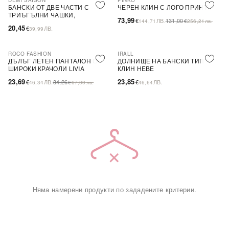
DEMI SAISON
PINKO
-44%
SALE
БАНСКИ ОТ ДВЕ ЧАСТИ С
ЧЕРЕН КЛИН С ЛОГО ПРИНТ
ТРИЪГЪЛНИ ЧАШКИ,
73,99
€
ЛВ.
131,00
144,71
€
256,21
лв.
БЕЗЦВЕТЕН
20,45
€
ЛВ.
39,99
ROCO FASHION
IRALL
-31%
ДЪЛЪГ ЛЕТЕН ПАНТАЛОН С
ДОЛНИЩЕ НА БАНСКИ ТИП
ШИРОКИ КРАЧОЛИ LIVIA
КЛИН HEBE
23,69
23,85
€
ЛВ.
34,26
€
ЛВ.
46,34
€
67,00
лв.
46,64
Няма намерени продукти по зададените критерии.