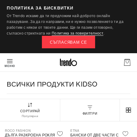
ПОЛИТИКА ЗА БИСКВИТКИ
От Trendo искаме да ти предложим най-доброто онлайн
пазаруване. За да го направим, ни е нужно позволението ти да
работим с някои от твоите данни. Ще ги пазим отговорно,
съгласно стриктната ни
Политика за поверителност
.
СЪГЛАСЯВАМ СЕ
МЕНЮ
ВСИЧКИ ПРОДУКТИ KIDSO
СОРТИРАЙ
ФИЛТРИ
Популярни
ROCO FASHION
ETNA
-30%
ДЪЛГА РАЗКРОЕНА РОКЛЯ БЕЗ
БАНСКИ ОТ ДВЕ ЧАСТИ С