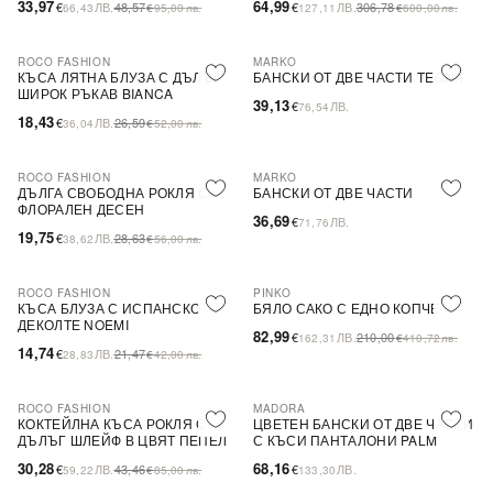
33,97
64,99
€
ЛВ.
48,57
€
ЛВ.
306,78
66,43
€
95,00
лв.
127,11
€
600,00
лв.
ROCO FASHION
MARKO
-31%
КЪСА ЛЯТНА БЛУЗА С ДЪЛЪГ
БАНСКИ ОТ ДВЕ ЧАСТИ TEONA
ШИРОК РЪКАВ BIANCA
39,13
€
ЛВ.
76,54
18,43
€
ЛВ.
26,59
36,04
€
52,00
лв.
ROCO FASHION
MARKO
-31%
ДЪЛГА СВОБОДНА РОКЛЯ С
БАНСКИ ОТ ДВЕ ЧАСТИ
ФЛОРАЛЕН ДЕСЕН
36,69
€
ЛВ.
71,76
19,75
€
ЛВ.
28,63
38,62
€
56,00
лв.
ROCO FASHION
PINKO
-31%
-60%
SALE
КЪСА БЛУЗА С ИСПАНСКО
БЯЛО САКО С ЕДНО КОПЧЕ
ДЕКОЛТЕ NOEMI
82,99
€
ЛВ.
210,00
162,31
€
410,72
лв.
14,74
€
ЛВ.
21,47
28,83
€
42,00
лв.
ROCO FASHION
MADORA
-30%
КОКТЕЙЛНА КЪСА РОКЛЯ С
ЦВЕТЕН БАНСКИ ОТ ДВЕ ЧАСТИ
ДЪЛЪГ ШЛЕЙФ В ЦВЯТ ПЕПЕЛ
С КЪСИ ПАНТАЛОНИ PALM
ОТ РОЗИ
30,28
68,16
€
ЛВ.
43,46
€
ЛВ.
59,22
€
85,00
лв.
133,30