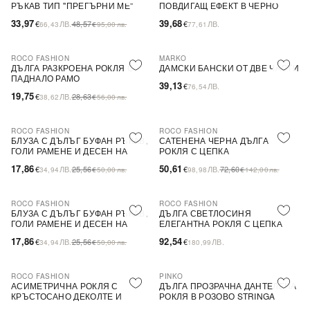
РЪКАВ ТИП ''ПРЕГЪРНИ МЕ''
ПОВДИГАЩ ЕФЕКТ В ЧЕРНО
33,97
39,68
€
ЛВ.
48,57
€
ЛВ.
66,43
€
95,00
лв.
77,61
ROCO FASHION
MARKO
-31%
ДЪЛГА РАЗКРОЕНА РОКЛЯ С
ДАМСКИ БАНСКИ ОТ ДВЕ ЧАСТИ
ПАДНАЛО РАМО
39,13
€
ЛВ.
76,54
19,75
€
ЛВ.
28,63
38,62
€
56,00
лв.
ROCO FASHION
ROCO FASHION
-30%
-30%
БЛУЗА С ДЪЛЪГ БУФАН РЪКАВ,
САТЕНЕНА ЧЕРНА ДЪЛГА
ГОЛИ РАМЕНЕ И ДЕСЕН НА
РОКЛЯ С ЦЕПКА
ЦВЕТЯ LIMA
17,86
50,61
€
ЛВ.
25,56
€
ЛВ.
72,60
34,94
€
50,00
лв.
98,98
€
142,00
лв.
ROCO FASHION
ROCO FASHION
-30%
БЛУЗА С ДЪЛЪГ БУФАН РЪКАВ,
ДЪЛГА СВЕТЛОСИНЯ
ГОЛИ РАМЕНЕ И ДЕСЕН НА
ЕЛЕГАНТНА РОКЛЯ С ЦЕПКА
ЦВЕТЯ LIMA
17,86
92,54
€
ЛВ.
25,56
€
ЛВ.
34,94
€
50,00
лв.
180,99
ROCO FASHION
PINKO
-30%
-79%
SALE
АСИМЕТРИЧНА РОКЛЯ С
ДЪЛГА ПРОЗРАЧНА ДАНТЕЛЕНА
КРЪСТОСАНО ДЕКОЛТЕ И
РОКЛЯ В РОЗОВО STRINGA
ДЕБЕЛИ ПРЕЗРАМКИ BRIDE