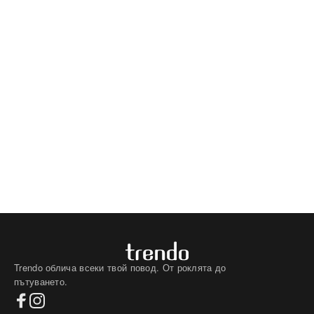
Trendo облича всеки твой повод. От роклята до
пътуването.