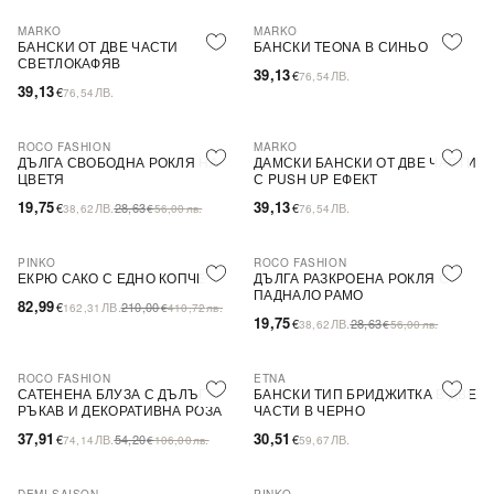
MARKO
MARKO
БАНСКИ ОТ ДВЕ ЧАСТИ
БАНСКИ TEONA В СИНЬО
СВЕТЛОКАФЯВ
39,13
€
ЛВ.
76,54
39,13
€
ЛВ.
76,54
ROCO FASHION
MARKO
-31%
ДЪЛГА СВОБОДНА РОКЛЯ НА
ДАМСКИ БАНСКИ ОТ ДВЕ ЧАСТИ
ЦВЕТЯ
С PUSH UP ЕФЕКТ
19,75
39,13
€
ЛВ.
28,63
€
ЛВ.
38,62
€
56,00
лв.
76,54
PINKO
ROCO FASHION
-60%
SALE
-31%
ЕКРЮ САКО С ЕДНО КОПЧЕ
ДЪЛГА РАЗКРОЕНА РОКЛЯ С
ПАДНАЛО РАМО
82,99
€
ЛВ.
210,00
162,31
€
410,72
лв.
19,75
€
ЛВ.
28,63
38,62
€
56,00
лв.
ROCO FASHION
ETNA
-30%
САТЕНЕНА БЛУЗА С ДЪЛЪГ
БАНСКИ ТИП БРИДЖИТКА В ДВЕ
РЪКАВ И ДЕКОРАТИВНА РОЗА
ЧАСТИ В ЧЕРНО
EVELYN
37,91
30,51
€
ЛВ.
54,20
€
ЛВ.
74,14
€
106,00
лв.
59,67