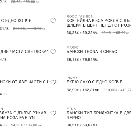
62
28,63
/
56,00
ЛВ.
€
лв.
ROCO FASHION
-30%
LE
 С ЕДНО КОПЧЕ
КОКТЕЙЛНА КЪСА РОКЛЯ С ДЪ
ШЛЕЙФ В ЦВЯТ ПЕПЕЛ ОТ РОЗ
,31
210,00
/
410,72
ЛВ.
€
лв.
30,28
/
59,22
43,46
/
85,00
€
ЛВ.
€
лв.
MARKO
 ДВЕ ЧАСТИ СВЕТЛОКАФЯВ
БАНСКИ TEONA В СИНЬО
54
39,13
/
76,54
ЛВ.
€
ЛВ.
PINKO
-60%
SALE
НСКИ ОТ ДВЕ ЧАСТИ С PUSH
ЕКРЮ САКО С ЕДНО КОПЧЕ
82,99
/
162,31
210,00
/
410,7
€
ЛВ.
€
54
ЛВ.
ON
ETNA
БЛУЗА С ДЪЛЪГ РЪКАВ И
БАНСКИ ТИП БРИДЖИТКА В ДВ
НА РОЗА EVELYN
ЧЕРНО
14
30,51
/
59,67
54,20
/
106,00
ЛВ.
€
ЛВ.
€
лв.