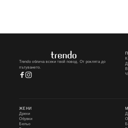
К
Trendo облича всеки твой повод. От роклята до
Д
пътуването.
В
Ч
ЖЕНИ
Дрехи
Д
Обувки
О
Бельо
Б