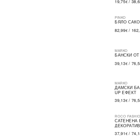
19,75
/
38,
€
Modalinda Fashion
(2)
NA-KD
(6)
Nife
(2)
PINKO
-60%
SA
Nike
(2)
БЯЛО САКО
Och Bella
(16)
82,99
/
162
€
Parisian
(6)
Pinko
(44)
Puma
(10)
RELEVANCE
(4)
MARKO
Rinascimento
БАНСКИ ОТ
(1)
Roco Fashion
(26)
39,13
/
76,
€
Rue Paris
(48)
Sublevel
(46)
Top Secret
(1)
VERO MODA
(2)
MARKO
ДАМСКИ БА
Zabaione
(1)
UP ЕФЕКТ
trendo choice
(236)
Кatrus
(1)
39,13
/
76,
€
ROCO FASHI
-30%
САТЕНЕНА 
ДЕКОРАТИВ
37,91
/
74,
€