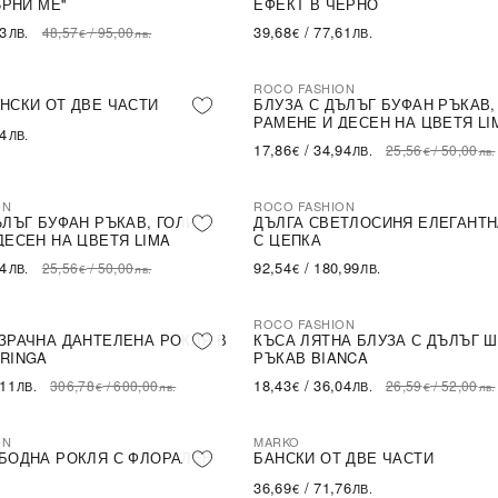
ЪРНИ МЕ''
ЕФЕКТ В ЧЕРНО
43
39,68
/
77,61
48,57
/
95,00
ЛВ.
€
ЛВ.
€
лв.
ROCO FASHION
-30%
НСКИ ОТ ДВЕ ЧАСТИ
БЛУЗА С ДЪЛЪГ БУФАН РЪКАВ,
РАМЕНЕ И ДЕСЕН НА ЦВЕТЯ LI
54
ЛВ.
17,86
/
34,94
25,56
/
50,00
€
ЛВ.
€
лв.
ON
ROCO FASHION
ЪЛЪГ БУФАН РЪКАВ, ГОЛИ
ДЪЛГА СВЕТЛОСИНЯ ЕЛЕГАНТН
ДЕСЕН НА ЦВЕТЯ LIMA
С ЦЕПКА
94
92,54
/
180,99
25,56
/
50,00
ЛВ.
€
ЛВ.
€
лв.
ROCO FASHION
-31%
LE
ЗРАЧНА ДАНТЕЛЕНА РОКЛЯ В
КЪСА ЛЯТНА БЛУЗА С ДЪЛЪГ 
RINGA
РЪКАВ BIANCA
,11
18,43
/
36,04
306,78
/
600,00
26,59
/
52,00
ЛВ.
€
ЛВ.
€
лв.
€
лв.
ON
MARKO
БОДНА РОКЛЯ С ФЛОРАЛЕН
БАНСКИ ОТ ДВЕ ЧАСТИ
36,69
/
71,76
€
ЛВ.