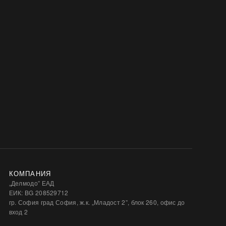
КОМПАНИЯ
„Делмодо” ЕАД
ЕИК: BG 208529712
гр. София град София, ж.к. „Младост 2”, блок 260, офис до
вход 2