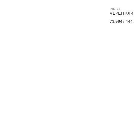
PINKO
-44%
SA
ЧЕРЕН КЛИ
73,99
/
144
€