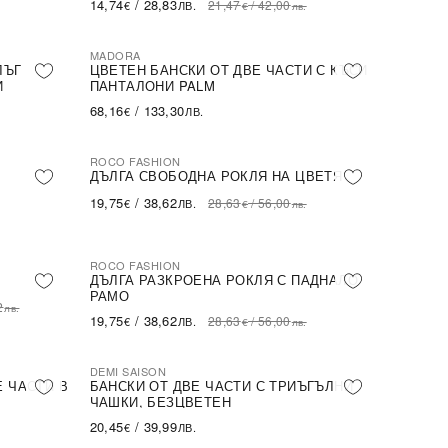
14,74
/
28,83
21,47
/
42,00
€
ЛВ.
€
лв.
MADORA
ЛЪГ
ЦВЕТЕН БАНСКИ ОТ ДВЕ ЧАСТИ С КЪСИ
И
ПАНТАЛОНИ PALM
68,16
/
133,30
€
ЛВ.
ROCO FASHION
-31%
ДЪЛГА СВОБОДНА РОКЛЯ НА ЦВЕТЯ
19,75
/
38,62
28,63
/
56,00
€
ЛВ.
€
лв.
ROCO FASHION
-31%
ДЪЛГА РАЗКРОЕНА РОКЛЯ С ПАДНАЛО
РАМО
2
лв.
19,75
/
38,62
28,63
/
56,00
€
ЛВ.
€
лв.
DEMI SAISON
Е ЧАСТИ В
БАНСКИ ОТ ДВЕ ЧАСТИ С ТРИЪГЪЛНИ
ЧАШКИ, БЕЗЦВЕТЕН
20,45
/
39,99
€
ЛВ.