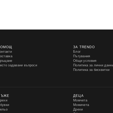
ПОМОЩ
ЗА TRENDO
онтакти
Блог
оставка
Пътувания
ръщане
Общи условия
есто задавани въпроси
Политика за лични данн
Политика за бисквитки
МЪЖЕ
ДЕЦА
рехи
Момчета
бувки
Момичета
ельо
Дрехи