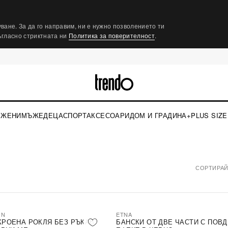
ване. За да го направим, ни е нужно позволението ти
съгласно стриктната ни
Политика за поверителност
.
ЖЕНИ
МЪЖЕ
ДЕЦА
СПОРТ
АКСЕСОАРИ
ДОМ И ГРАДИНА
+PLUS SIZE
СОРТИРАЙ
ON
ETNA
КРОЕНА РОКЛЯ БЕЗ РЪКАВ
БАНСКИ ОТ ДВЕ ЧАСТИ С ПОВ