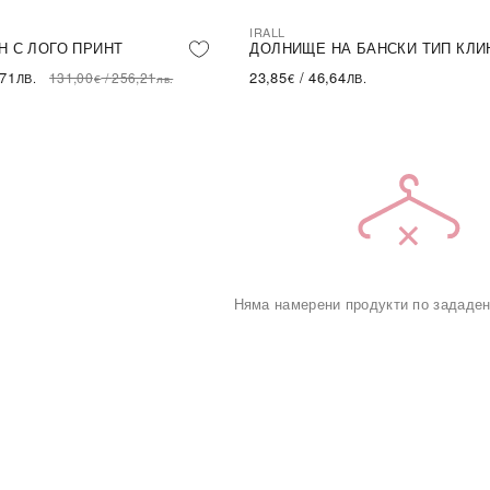
IRALL
LE
Н С ЛОГО ПРИНТ
ДОЛНИЩЕ НА БАНСКИ ТИП КЛИ
,71
23,85
/
46,64
131,00
/
256,21
ЛВ.
€
ЛВ.
€
лв.
Няма намерени продукти по зададен