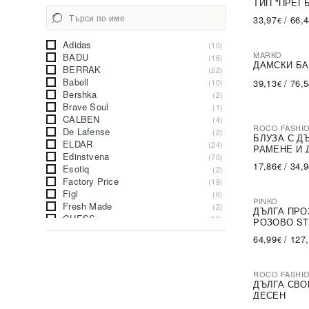
ТИП ''ПРЕГ
33,97
/
66,
€
Adidas
(10)
MARKO
BADU
(16)
ДАМСКИ БА
BERRAK
(22)
Babell
(10)
39,13
/
76,
€
Bershka
(2)
Brave Soul
(1)
CALBEN
(4)
ROCO FASHI
De Lafense
(2)
-30%
БЛУЗА С Д
ELDAR
(24)
РАМЕНЕ И 
Edinstvena
(70)
17,86
/
34,
€
Esotiq
(2)
Factory Price
(19)
Figl
(6)
PINKO
Fresh Made
(2)
-79%
SA
ДЪЛГА ПРО
GUESS
(10)
РОЗОВО ST
Gatta
(4)
64,99
/
127
€
Italy Moda
(26)
LAKERTA
(9)
Lapinee
(4)
ROCO FASHI
LoveYourCurvy
-31%
(24)
ДЪЛГА СВО
Merribel
(7)
ДЕСЕН
Missguided
(8)