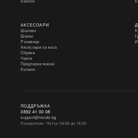
Бански
Б
АКСЕСОАРИ
Д
Шалове
К
Шапки
Г
Ръкавици
И
Аксесоари за коса
Обувки
Чанти
Предпазни маски
Колани
ПОДДРЪЖКА
0892 41 00 08
support@trendo.bg
Понеделник - Петък: 09:00 до 18:00