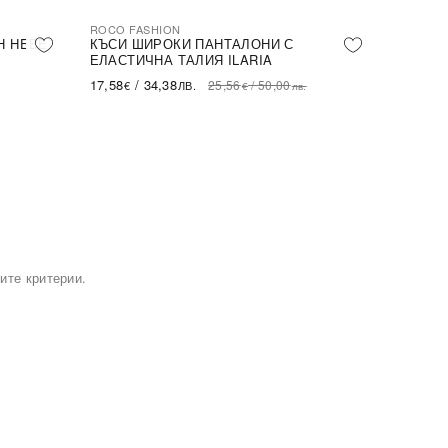
ROCO FASHION
-31%
Н HEBE
КЪСИ ШИРОКИ ПАНТАЛОНИ С
ЕЛАСТИЧНА ТАЛИЯ ILARIA
17,58
/
34,38
25,56
/
50,00
€
ЛВ.
€
лв.
ите критерии.