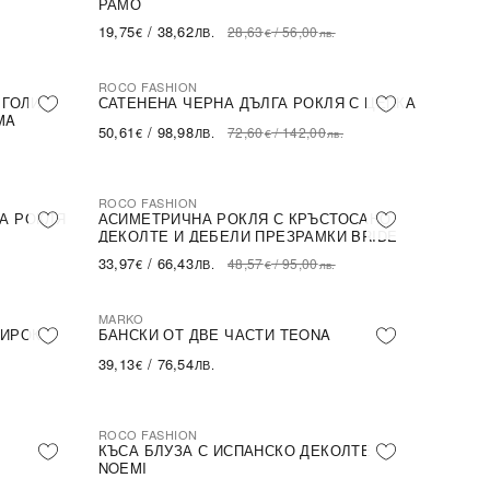
РАМО
19,75
/
38,62
28,63
/
56,00
€
ЛВ.
€
лв.
ROCO FASHION
-30%
 ГОЛИ
САТЕНЕНА ЧЕРНА ДЪЛГА РОКЛЯ С ЦЕПКА
MA
50,61
/
98,98
72,60
/
142,00
€
ЛВ.
€
лв.
ROCO FASHION
-30%
А РОКЛЯ
АСИМЕТРИЧНА РОКЛЯ С КРЪСТОСАНО
ДЕКОЛТЕ И ДЕБЕЛИ ПРЕЗРАМКИ BRIDE
33,97
/
66,43
48,57
/
95,00
€
ЛВ.
€
лв.
MARKO
ШИРОК
БАНСКИ ОТ ДВЕ ЧАСТИ TEONA
39,13
/
76,54
€
ЛВ.
ROCO FASHION
-31%
КЪСА БЛУЗА С ИСПАНСКО ДЕКОЛТЕ
NOEMI