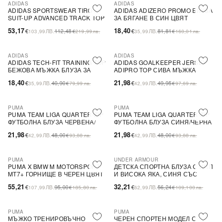
ADIDAS
ADIDAS
-53%
SALE
-78%
SALE
ADIDAS SPORTSWEAR TIRO
ADIDAS ADIZERO PROMO БЛУЗА
ПОСЛЕДНА БРОЙКА
SUIT-UP ADVANCED TRACK TOP
ЗА БЯГАНЕ В СИН ЦВЯТ
СИНЬО/ЛИЛАВО
53,17
18,40
€
ЛВ.
112,48
€
ЛВ.
81,81
103,99
€
219,99
лв.
35,99
€
160,01
лв.
ADIDAS
ADIDAS
-55%
SALE
-56%
SALE
ADIDAS TECH-FIT TRAINING TOP
ADIDAS GOALKEEPER JERSEY
БЕЖОВА МЪЖКА БЛУЗА ЗА
ADIPRO TOP СИВА МЪЖКА
СПОРТНИ АКТИВНОСТИ
БЛУЗА ЗА ВРАТАРИ
18,40
21,98
€
ЛВ.
40,90
€
ЛВ.
49,95
35,99
€
79,99
лв.
42,99
€
97,69
лв.
PUMA
PUMA
-54%
SALE
-54%
SALE
PUMA TEAM LIGA QUARTER-ZIP
PUMA TEAM LIGA QUARTER-ZIP
ФУТБОЛНА БЛУЗА ЧЕРВЕНА/
ФУТБОЛНА БЛУЗА СИНЯ/ЧЕРНА
ЧЕРНА
21,98
21,98
€
ЛВ.
48,00
€
ЛВ.
48,00
42,99
€
93,88
лв.
42,99
€
93,88
лв.
PUMA
UNDER ARMOUR
-42%
SALE
-43%
SALE
PUMA X BMW M MOTORSPORT
ДЕТСКА СПОРТНА БЛУЗА С ЦИП
MT7+ ГОРНИЩЕ В ЧЕРЕН ЦВЯТ
И ВИСОКА ЯКА, СИНЯ СЪС
СВЕТЛООТРАЗИТЕЛНИ
55,21
32,21
€
ЛВ.
95,00
€
ЛВ.
56,24
107,99
€
185,80
лв.
62,99
€
109,100
лв.
ЕЛЕМЕНТИ
PUMA
PUMA
-69%
SALE
-43%
SALE
МЪЖКО ТРЕНИРОВЪЧНО
ЧЕРЕН СПОРТЕН МОДЕЛ С
ПОСЛЕДНА БРОЙКА