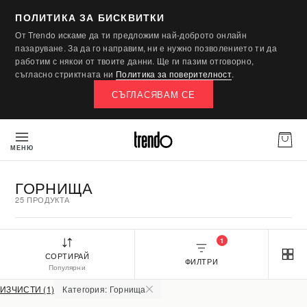
ПОЛИТИКА ЗА БИСКВИТКИ
От Trendo искаме да ти предложим най-доброто онлайн
пазаруване. За да го направим, ни е нужно позволението ти да
работим с някои от твоите данни. Ще ги пазим отговорно,
съгласно стриктната ни
Политика за поверителност
.
СЪГЛАСЯВАМ СЕ
МЕНЮ
ГОРНИЩА
25 ПРОДУКТА
1
СОРТИРАЙ
ФИЛТРИ
Популярни
ИЗЧИСТИ (1)
Категория: Горнища