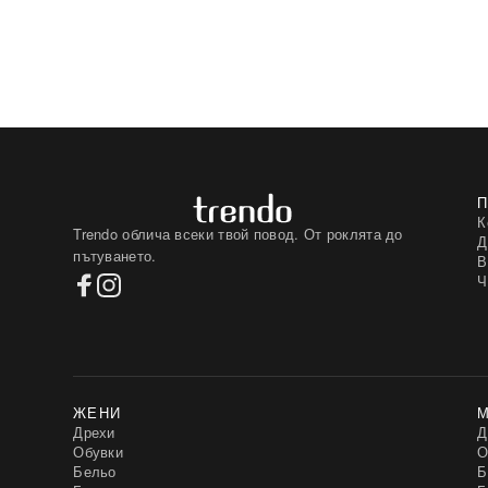
К
Trendo облича всеки твой повод. От роклята до
Д
пътуването.
В
Ч
ЖЕНИ
Дрехи
Д
Обувки
О
Бельо
Б