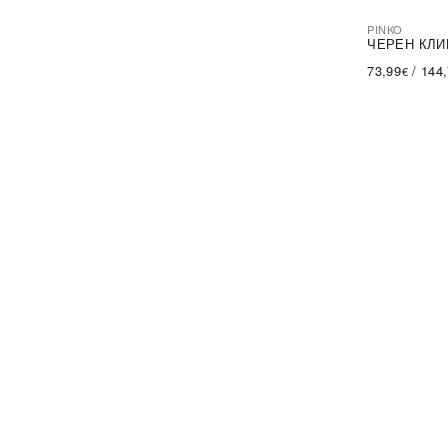
PINKO
-44%
SA
ЧЕРЕН КЛИ
73,99
/
144
€