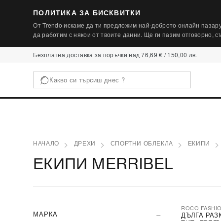
ПОЛИТИКА ЗА БИСКВИТКИ
От Trendo искаме да ти предложим най-доброто онлайн пазару
да работим с някои от твоите данни. Ще ги пазим отговорно, 
Безплатна доставка за поръчки над 76,69 € / 150,00 лв.
НАЧАЛО
ДРЕХИ
СПОРТНИ ОБЛЕКЛА
ЕКИПИ
ЕКИПИ MERRIBEL
ROCO FASHI
-30%
МАРКА
ДЪЛГА РАЗ