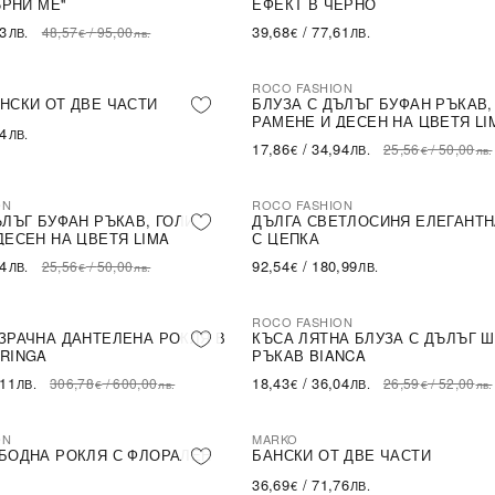
ЪРНИ МЕ''
ЕФЕКТ В ЧЕРНО
43
39,68
/
77,61
48,57
/
95,00
ЛВ.
€
ЛВ.
€
лв.
ROCO FASHION
-30%
НСКИ ОТ ДВЕ ЧАСТИ
БЛУЗА С ДЪЛЪГ БУФАН РЪКАВ,
РАМЕНЕ И ДЕСЕН НА ЦВЕТЯ LI
54
ЛВ.
17,86
/
34,94
25,56
/
50,00
€
ЛВ.
€
лв.
ON
ROCO FASHION
ЪЛЪГ БУФАН РЪКАВ, ГОЛИ
ДЪЛГА СВЕТЛОСИНЯ ЕЛЕГАНТН
ДЕСЕН НА ЦВЕТЯ LIMA
С ЦЕПКА
94
92,54
/
180,99
25,56
/
50,00
ЛВ.
€
ЛВ.
€
лв.
ROCO FASHION
-31%
LE
ЗРАЧНА ДАНТЕЛЕНА РОКЛЯ В
КЪСА ЛЯТНА БЛУЗА С ДЪЛЪГ 
RINGA
РЪКАВ BIANCA
,11
18,43
/
36,04
306,78
/
600,00
26,59
/
52,00
ЛВ.
€
ЛВ.
€
лв.
€
лв.
ON
MARKO
БОДНА РОКЛЯ С ФЛОРАЛЕН
БАНСКИ ОТ ДВЕ ЧАСТИ
36,69
/
71,76
€
ЛВ.