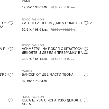
РАМО
19,75
/
38,62
28,63
/
56,00
€
ЛВ.
€
лв.
ROCO FASHION
-30%
 ГОЛИ
САТЕНЕНА ЧЕРНА ДЪЛГА РОКЛЯ С ЦЕПКА
MA
50,61
/
98,98
72,60
/
142,00
€
ЛВ.
€
лв.
ROCO FASHION
-30%
А РОКЛЯ
АСИМЕТРИЧНА РОКЛЯ С КРЪСТОСАНО
ДЕКОЛТЕ И ДЕБЕЛИ ПРЕЗРАМКИ BRIDE
33,97
/
66,43
48,57
/
95,00
€
ЛВ.
€
лв.
MARKO
ШИРОК
БАНСКИ ОТ ДВЕ ЧАСТИ TEONA
39,13
/
76,54
€
ЛВ.
ROCO FASHION
-31%
КЪСА БЛУЗА С ИСПАНСКО ДЕКОЛТЕ
NOEMI