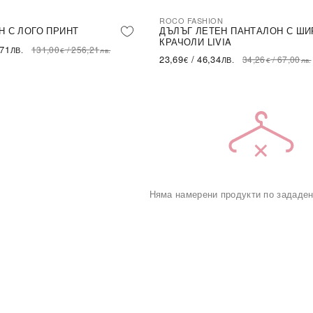
ROCO FASHION
-31%
LE
Н С ЛОГО ПРИНТ
ДЪЛЪГ ЛЕТЕН ПАНТАЛОН С ШИ
КРАЧОЛИ LIVIA
,71
131,00
/
256,21
ЛВ.
€
лв.
23,69
/
46,34
34,26
/
67,00
€
ЛВ.
€
лв.
Няма намерени продукти по зададен