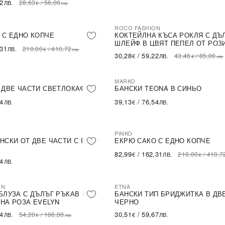
62
28,63
/
56,00
ЛВ.
€
лв.
ROCO FASHION
-30%
LE
 С ЕДНО КОПЧЕ
КОКТЕЙЛНА КЪСА РОКЛЯ С ДЪ
ШЛЕЙФ В ЦВЯТ ПЕПЕЛ ОТ РОЗ
,31
210,00
/
410,72
ЛВ.
€
лв.
30,28
/
59,22
43,46
/
85,00
€
ЛВ.
€
лв.
MARKO
 ДВЕ ЧАСТИ СВЕТЛОКАФЯВ
БАНСКИ TEONA В СИНЬО
54
39,13
/
76,54
ЛВ.
€
ЛВ.
PINKO
-60%
SALE
НСКИ ОТ ДВЕ ЧАСТИ С PUSH
ЕКРЮ САКО С ЕДНО КОПЧЕ
82,99
/
162,31
210,00
/
410,7
€
ЛВ.
€
54
ЛВ.
ON
ETNA
БЛУЗА С ДЪЛЪГ РЪКАВ И
БАНСКИ ТИП БРИДЖИТКА В ДВ
НА РОЗА EVELYN
ЧЕРНО
14
30,51
/
59,67
54,20
/
106,00
ЛВ.
€
ЛВ.
€
лв.