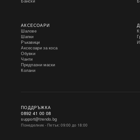
Бански
Б
АКСЕСОАРИ
Д
Шалове
К
Шапки
Г
Ръкавици
И
Аксесоари за коса
Обувки
Чанти
Предпазни маски
Колани
ПОДДРЪЖКА
0892 41 00 08
support@trendo.bg
Понеделник - Петък: 09:00 до 18:00