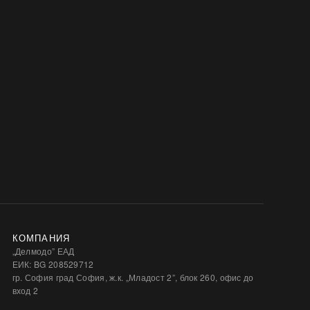
КОМПАНИЯ
„Делмодо” ЕАД
ЕИК: BG 208529712
гр. София град София, ж.к. „Младост 2”, блок 260, офис до
вход 2