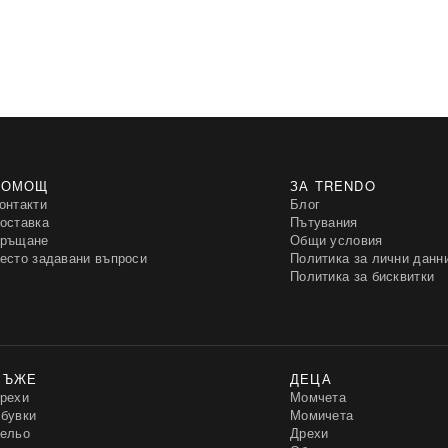
ПОМОЩ
ЗА TRENDO
онтакти
Блог
оставка
Пътувания
ръщане
Общи условия
есто задавани въпроси
Политика за лични данн
Политика за бисквитки
МЪЖЕ
ДЕЦА
рехи
Момчета
бувки
Момичета
ельо
Дрехи