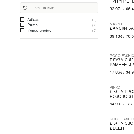
ТИП ''ПРЕГ
33,97
/
66,
€
Adidas
(2)
MARKO
Puma
(2)
ДАМСКИ БА
trendo choice
(2)
39,13
/
76,
€
ROCO FASHI
-30%
БЛУЗА С Д
РАМЕНЕ И 
17,86
/
34,
€
PINKO
-79%
SA
ДЪЛГА ПРО
РОЗОВО ST
64,99
/
127
€
ROCO FASHI
-31%
ДЪЛГА СВО
ДЕСЕН