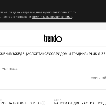
ване. За да го направим, ни е нужно позволението ти
съгласно стриктната ни
Политика за поверителност
.
ЖЕНИ
МЪЖЕ
ДЕЦА
СПОРТ
АКСЕСОАРИ
ДОМ И ГРАДИНА
+PLUS SIZE
MERRIBEL
СОРТИРАЙ
ON
ETNA
КРОЕНА РОКЛЯ БЕЗ РЪКАВ
БАНСКИ ОТ ДВЕ ЧАСТИ С ПОВ