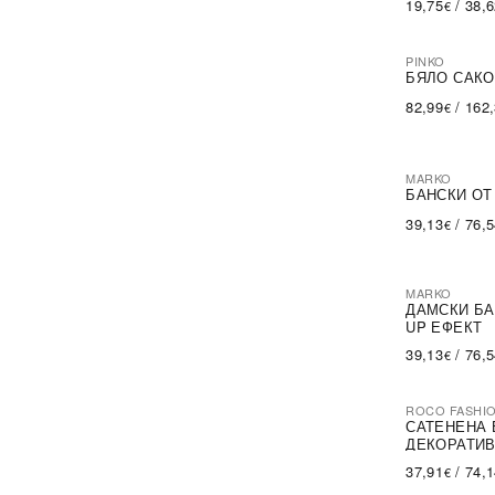
19,75
/
38,
€
PINKO
-60%
SA
БЯЛО САКО
82,99
/
162
€
MARKO
БАНСКИ ОТ
39,13
/
76,
€
MARKO
ДАМСКИ БА
UP ЕФЕКТ
39,13
/
76,
€
ROCO FASHI
-30%
САТЕНЕНА 
ДЕКОРАТИВ
37,91
/
74,
€