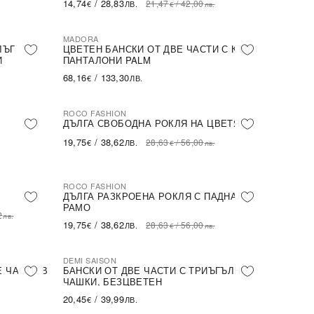
14,74
/
28,83
21,47
/
42,00
€
ЛВ.
€
лв.
MADORA
ЛЪГ
ЦВЕТЕН БАНСКИ ОТ ДВЕ ЧАСТИ С КЪСИ
И
ПАНТАЛОНИ PALM
68,16
/
133,30
€
ЛВ.
ROCO FASHION
-31%
ДЪЛГА СВОБОДНА РОКЛЯ НА ЦВЕТЯ
19,75
/
38,62
28,63
/
56,00
€
ЛВ.
€
лв.
ROCO FASHION
-31%
ДЪЛГА РАЗКРОЕНА РОКЛЯ С ПАДНАЛО
РАМО
2
лв.
19,75
/
38,62
28,63
/
56,00
€
ЛВ.
€
лв.
DEMI SAISON
Е ЧАСТИ В
БАНСКИ ОТ ДВЕ ЧАСТИ С ТРИЪГЪЛНИ
ЧАШКИ, БЕЗЦВЕТЕН
20,45
/
39,99
€
ЛВ.