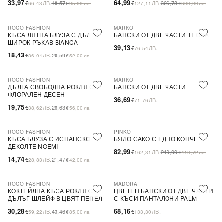
33,97
64,99
€
ЛВ.
48,57
€
ЛВ.
306,78
66,43
€
95,00
лв.
127,11
€
600,00
лв.
ROCO FASHION
MARKO
-31%
КЪСА ЛЯТНА БЛУЗА С ДЪЛЪГ
БАНСКИ ОТ ДВЕ ЧАСТИ TEONA
ШИРОК РЪКАВ BIANCA
39,13
€
ЛВ.
76,54
18,43
€
ЛВ.
26,59
36,04
€
52,00
лв.
ROCO FASHION
MARKO
-31%
ДЪЛГА СВОБОДНА РОКЛЯ С
БАНСКИ ОТ ДВЕ ЧАСТИ
ФЛОРАЛЕН ДЕСЕН
36,69
€
ЛВ.
71,76
19,75
€
ЛВ.
28,63
38,62
€
56,00
лв.
ROCO FASHION
PINKO
-31%
-60%
SALE
КЪСА БЛУЗА С ИСПАНСКО
БЯЛО САКО С ЕДНО КОПЧЕ
ДЕКОЛТЕ NOEMI
82,99
€
ЛВ.
210,00
162,31
€
410,72
лв.
14,74
€
ЛВ.
21,47
28,83
€
42,00
лв.
ROCO FASHION
MADORA
-30%
КОКТЕЙЛНА КЪСА РОКЛЯ С
ЦВЕТЕН БАНСКИ ОТ ДВЕ ЧАСТИ
ДЪЛЪГ ШЛЕЙФ В ЦВЯТ ПЕПЕЛ
С КЪСИ ПАНТАЛОНИ PALM
ОТ РОЗИ
30,28
68,16
€
ЛВ.
43,46
€
ЛВ.
59,22
€
85,00
лв.
133,30