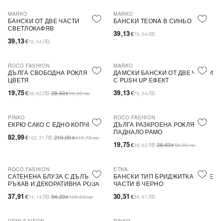
MARKO
MARKO
БАНСКИ ОТ ДВЕ ЧАСТИ
БАНСКИ TEONA В СИНЬО
СВЕТЛОКАФЯВ
39,13
€
ЛВ.
76,54
39,13
€
ЛВ.
76,54
ROCO FASHION
MARKO
-31%
ДЪЛГА СВОБОДНА РОКЛЯ НА
ДАМСКИ БАНСКИ ОТ ДВЕ ЧАСТИ
ЦВЕТЯ
С PUSH UP ЕФЕКТ
19,75
39,13
€
ЛВ.
28,63
€
ЛВ.
38,62
€
56,00
лв.
76,54
PINKO
ROCO FASHION
-60%
SALE
-31%
ЕКРЮ САКО С ЕДНО КОПЧЕ
ДЪЛГА РАЗКРОЕНА РОКЛЯ С
ПАДНАЛО РАМО
82,99
€
ЛВ.
210,00
162,31
€
410,72
лв.
19,75
€
ЛВ.
28,63
38,62
€
56,00
лв.
ROCO FASHION
ETNA
-30%
САТЕНЕНА БЛУЗА С ДЪЛЪГ
БАНСКИ ТИП БРИДЖИТКА В ДВЕ
РЪКАВ И ДЕКОРАТИВНА РОЗА
ЧАСТИ В ЧЕРНО
EVELYN
37,91
30,51
€
ЛВ.
54,20
€
ЛВ.
74,14
€
106,00
лв.
59,67