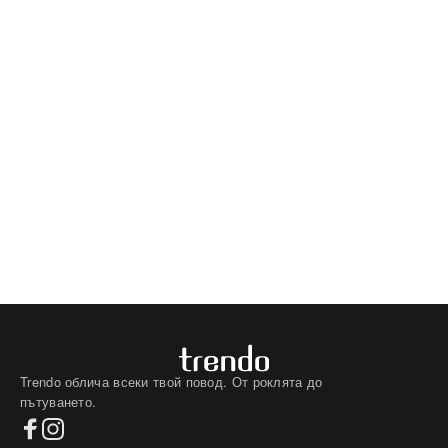
Trendo облича всеки твой повод. От роклята до
пътуването.