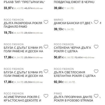
РЪКАВ ТИП ''ПРЕГЪРНИ МЕ''
ПОВДИГАЩ ЕФЕКТ В ЧЕРНО
33,97
39,68
€
ЛВ.
48,57
€
ЛВ.
66,43
€
95,00
лв.
77,61
ROCO FASHION
MARKO
-31%
ДЪЛГА РАЗКРОЕНА РОКЛЯ С
ДАМСКИ БАНСКИ ОТ ДВЕ ЧАСТИ
ПАДНАЛО РАМО
39,13
€
ЛВ.
76,54
19,75
€
ЛВ.
28,63
38,62
€
56,00
лв.
ROCO FASHION
ROCO FASHION
-30%
-30%
БЛУЗА С ДЪЛЪГ БУФАН РЪКАВ,
САТЕНЕНА ЧЕРНА ДЪЛГА
ГОЛИ РАМЕНЕ И ДЕСЕН НА
РОКЛЯ С ЦЕПКА
ЦВЕТЯ LIMA
17,86
50,61
€
ЛВ.
25,56
€
ЛВ.
72,60
34,94
€
50,00
лв.
98,98
€
142,00
лв.
ROCO FASHION
ROCO FASHION
-30%
БЛУЗА С ДЪЛЪГ БУФАН РЪКАВ,
ДЪЛГА СВЕТЛОСИНЯ
ГОЛИ РАМЕНЕ И ДЕСЕН НА
ЕЛЕГАНТНА РОКЛЯ С ЦЕПКА
ЦВЕТЯ LIMA
17,86
92,54
€
ЛВ.
25,56
€
ЛВ.
34,94
€
50,00
лв.
180,99
ROCO FASHION
PINKO
-30%
-79%
SALE
АСИМЕТРИЧНА РОКЛЯ С
ДЪЛГА ПРОЗРАЧНА ДАНТЕЛЕНА
КРЪСТОСАНО ДЕКОЛТЕ И
РОКЛЯ В РОЗОВО STRINGA
ДЕБЕЛИ ПРЕЗРАМКИ BRIDE