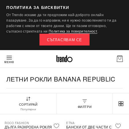
ПОЛИТИКА ЗА БИСКВИТКИ
От Trendo искаме да ти предложим най-доброто онлайн
пазаруване. За да го направим, ни е нужно позволението ти да
работим с някои от твоите данни. Ще ги пазим отговорно,
съгласно стриктната ни
Политика за поверителност
.
СЪГЛАСЯВАМ СЕ
МЕНЮ
ЛЕТНИ РОКЛИ BANANA REPUBLIC
СОРТИРАЙ
ФИЛТРИ
Популярни
ROCO FASHION
ETNA
-30%
ДЪЛГА РАЗКРОЕНА РОКЛЯ БЕЗ
БАНСКИ ОТ ДВЕ ЧАСТИ С