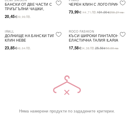
DEMI SAISON
PINKO
-44%
SALE
БАНСКИ ОТ ДВЕ ЧАСТИ С
ЧЕРЕН КЛИН С ЛОГО ПРИНТ
ТРИЪГЪЛНИ ЧАШКИ,
73,99
€
ЛВ.
131,00
144,71
€
256,21
лв.
БЕЗЦВЕТЕН
20,45
€
ЛВ.
39,99
IRALL
ROCO FASHION
-31%
ДОЛНИЩЕ НА БАНСКИ ТИП
КЪСИ ШИРОКИ ПАНТАЛОНИ С
КЛИН HEBE
ЕЛАСТИЧНА ТАЛИЯ ILARIA
23,85
17,58
€
ЛВ.
€
ЛВ.
25,56
46,64
34,38
€
50,00
лв.
Няма намерени продукти по зададените критерии.