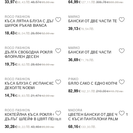
33,97
64,99
€
ЛВ.
48,57
€
ЛВ.
306,78
66,43
€
95,00
лв.
127,11
€
600,00
лв.
ROCO FASHION
MARKO
-31%
КЪСА ЛЯТНА БЛУЗА С ДЪЛЪГ
БАНСКИ ОТ ДВЕ ЧАСТИ TEONA
ШИРОК РЪКАВ BIANCA
39,13
€
ЛВ.
76,54
18,43
€
ЛВ.
26,59
36,04
€
52,00
лв.
ROCO FASHION
MARKO
-31%
ДЪЛГА СВОБОДНА РОКЛЯ С
БАНСКИ ОТ ДВЕ ЧАСТИ
ФЛОРАЛЕН ДЕСЕН
36,69
€
ЛВ.
71,76
19,75
€
ЛВ.
28,63
38,62
€
56,00
лв.
ROCO FASHION
PINKO
-31%
-60%
SALE
КЪСА БЛУЗА С ИСПАНСКО
БЯЛО САКО С ЕДНО КОПЧЕ
ДЕКОЛТЕ NOEMI
82,99
€
ЛВ.
210,00
162,31
€
410,72
лв.
14,74
€
ЛВ.
21,47
28,83
€
42,00
лв.
ROCO FASHION
MADORA
-30%
КОКТЕЙЛНА КЪСА РОКЛЯ С
ЦВЕТЕН БАНСКИ ОТ ДВЕ ЧАСТИ
ДЪЛЪГ ШЛЕЙФ В ЦВЯТ ПЕПЕЛ
С КЪСИ ПАНТАЛОНИ PALM
ОТ РОЗИ
30,28
68,16
€
ЛВ.
43,46
€
ЛВ.
59,22
€
85,00
лв.
133,30