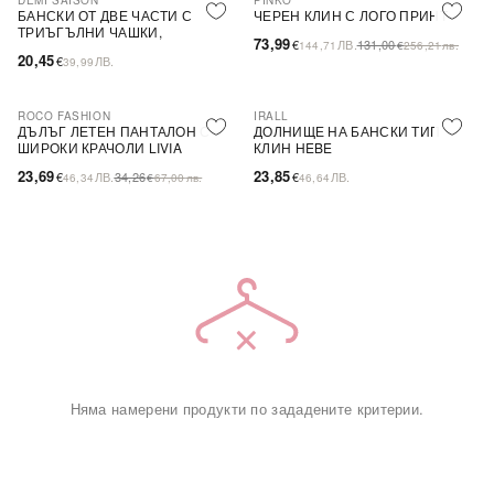
DEMI SAISON
PINKO
-44%
SALE
БАНСКИ ОТ ДВЕ ЧАСТИ С
ЧЕРЕН КЛИН С ЛОГО ПРИНТ
ТРИЪГЪЛНИ ЧАШКИ,
73,99
€
ЛВ.
131,00
144,71
€
256,21
лв.
БЕЗЦВЕТЕН
20,45
€
ЛВ.
39,99
ROCO FASHION
IRALL
-31%
ДЪЛЪГ ЛЕТЕН ПАНТАЛОН С
ДОЛНИЩЕ НА БАНСКИ ТИП
ШИРОКИ КРАЧОЛИ LIVIA
КЛИН HEBE
23,69
23,85
€
ЛВ.
34,26
€
ЛВ.
46,34
€
67,00
лв.
46,64
Няма намерени продукти по зададените критерии.