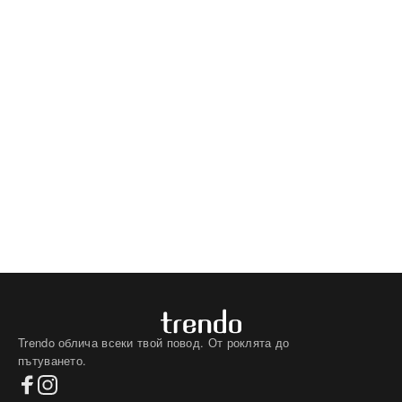
Trendo облича всеки твой повод. От роклята до
пътуването.