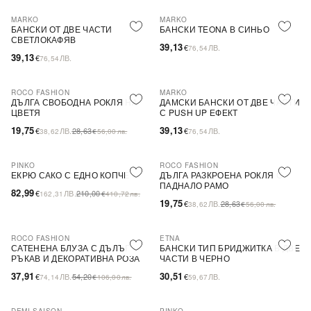
MARKO
MARKO
БАНСКИ ОТ ДВЕ ЧАСТИ
БАНСКИ TEONA В СИНЬО
СВЕТЛОКАФЯВ
39,13
€
ЛВ.
76,54
39,13
€
ЛВ.
76,54
ROCO FASHION
MARKO
-31%
ДЪЛГА СВОБОДНА РОКЛЯ НА
ДАМСКИ БАНСКИ ОТ ДВЕ ЧАСТИ
ЦВЕТЯ
С PUSH UP ЕФЕКТ
19,75
39,13
€
ЛВ.
28,63
€
ЛВ.
38,62
€
56,00
лв.
76,54
PINKO
ROCO FASHION
-60%
SALE
-31%
ЕКРЮ САКО С ЕДНО КОПЧЕ
ДЪЛГА РАЗКРОЕНА РОКЛЯ С
ПАДНАЛО РАМО
82,99
€
ЛВ.
210,00
162,31
€
410,72
лв.
19,75
€
ЛВ.
28,63
38,62
€
56,00
лв.
ROCO FASHION
ETNA
-30%
САТЕНЕНА БЛУЗА С ДЪЛЪГ
БАНСКИ ТИП БРИДЖИТКА В ДВЕ
РЪКАВ И ДЕКОРАТИВНА РОЗА
ЧАСТИ В ЧЕРНО
EVELYN
37,91
30,51
€
ЛВ.
54,20
€
ЛВ.
74,14
€
106,00
лв.
59,67