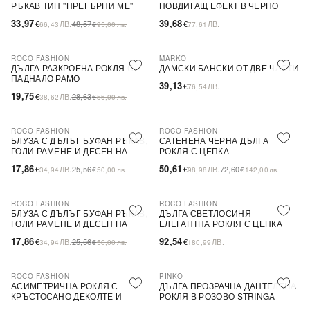
РЪКАВ ТИП ''ПРЕГЪРНИ МЕ''
ПОВДИГАЩ ЕФЕКТ В ЧЕРНО
33,97
39,68
€
ЛВ.
48,57
€
ЛВ.
66,43
€
95,00
лв.
77,61
ROCO FASHION
MARKO
-31%
ДЪЛГА РАЗКРОЕНА РОКЛЯ С
ДАМСКИ БАНСКИ ОТ ДВЕ ЧАСТИ
ПАДНАЛО РАМО
39,13
€
ЛВ.
76,54
19,75
€
ЛВ.
28,63
38,62
€
56,00
лв.
ROCO FASHION
ROCO FASHION
-30%
-30%
БЛУЗА С ДЪЛЪГ БУФАН РЪКАВ,
САТЕНЕНА ЧЕРНА ДЪЛГА
ГОЛИ РАМЕНЕ И ДЕСЕН НА
РОКЛЯ С ЦЕПКА
ЦВЕТЯ LIMA
17,86
50,61
€
ЛВ.
25,56
€
ЛВ.
72,60
34,94
€
50,00
лв.
98,98
€
142,00
лв.
ROCO FASHION
ROCO FASHION
-30%
БЛУЗА С ДЪЛЪГ БУФАН РЪКАВ,
ДЪЛГА СВЕТЛОСИНЯ
ГОЛИ РАМЕНЕ И ДЕСЕН НА
ЕЛЕГАНТНА РОКЛЯ С ЦЕПКА
ЦВЕТЯ LIMA
17,86
92,54
€
ЛВ.
25,56
€
ЛВ.
34,94
€
50,00
лв.
180,99
ROCO FASHION
PINKO
-30%
-79%
SALE
АСИМЕТРИЧНА РОКЛЯ С
ДЪЛГА ПРОЗРАЧНА ДАНТЕЛЕНА
КРЪСТОСАНО ДЕКОЛТЕ И
РОКЛЯ В РОЗОВО STRINGA
ДЕБЕЛИ ПРЕЗРАМКИ BRIDE