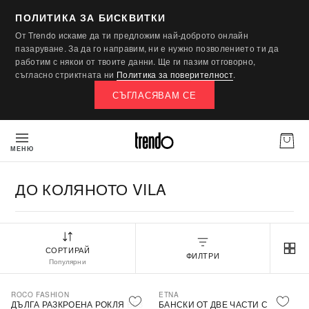
ПОЛИТИКА ЗА БИСКВИТКИ
От Trendo искаме да ти предложим най-доброто онлайн
пазаруване. За да го направим, ни е нужно позволението ти да
работим с някои от твоите данни. Ще ги пазим отговорно,
съгласно стриктната ни
Политика за поверителност
.
СЪГЛАСЯВАМ СЕ
МЕНЮ
ДО КОЛЯНОТО VILA
СОРТИРАЙ
ФИЛТРИ
Популярни
ROCO FASHION
ETNA
-30%
ДЪЛГА РАЗКРОЕНА РОКЛЯ БЕЗ
БАНСКИ ОТ ДВЕ ЧАСТИ С