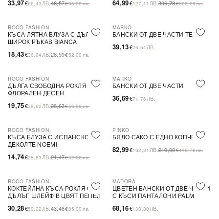
33,97
64,99
€
ЛВ.
48,57
€
ЛВ.
306,78
66,43
€
95,00
лв.
127,11
€
600,00
лв.
ROCO FASHION
MARKO
-31%
КЪСА ЛЯТНА БЛУЗА С ДЪЛЪГ
БАНСКИ ОТ ДВЕ ЧАСТИ TEONA
ШИРОК РЪКАВ BIANCA
39,13
€
ЛВ.
76,54
18,43
€
ЛВ.
26,59
36,04
€
52,00
лв.
ROCO FASHION
MARKO
-31%
ДЪЛГА СВОБОДНА РОКЛЯ С
БАНСКИ ОТ ДВЕ ЧАСТИ
ФЛОРАЛЕН ДЕСЕН
36,69
€
ЛВ.
71,76
19,75
€
ЛВ.
28,63
38,62
€
56,00
лв.
ROCO FASHION
PINKO
-31%
-60%
SALE
КЪСА БЛУЗА С ИСПАНСКО
БЯЛО САКО С ЕДНО КОПЧЕ
ДЕКОЛТЕ NOEMI
82,99
€
ЛВ.
210,00
162,31
€
410,72
лв.
14,74
€
ЛВ.
21,47
28,83
€
42,00
лв.
ROCO FASHION
MADORA
-30%
КОКТЕЙЛНА КЪСА РОКЛЯ С
ЦВЕТЕН БАНСКИ ОТ ДВЕ ЧАСТИ
ДЪЛЪГ ШЛЕЙФ В ЦВЯТ ПЕПЕЛ
С КЪСИ ПАНТАЛОНИ PALM
ОТ РОЗИ
30,28
68,16
€
ЛВ.
43,46
€
ЛВ.
59,22
€
85,00
лв.
133,30