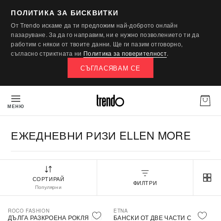
ПОЛИТИКА ЗА БИСКВИТКИ
От Trendo искаме да ти предложим най-доброто онлайн
пазаруване. За да го направим, ни е нужно позволението ти да
работим с някои от твоите данни. Ще ги пазим отговорно,
съгласно стриктната ни
Политика за поверителност
.
СЪГЛАСЯВАМ СЕ
МЕНЮ
ЕЖЕДНЕВНИ РИЗИ ELLEN MORE
СОРТИРАЙ
ФИЛТРИ
Популярни
ROCO FASHION
ETNA
-30%
ДЪЛГА РАЗКРОЕНА РОКЛЯ БЕЗ
БАНСКИ ОТ ДВЕ ЧАСТИ С