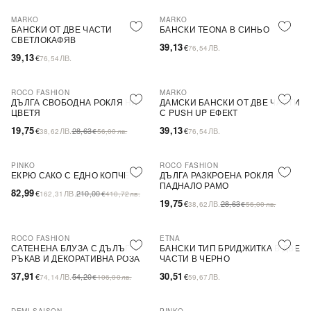
MARKO
MARKO
БАНСКИ ОТ ДВЕ ЧАСТИ
БАНСКИ TEONA В СИНЬО
СВЕТЛОКАФЯВ
39,13
€
ЛВ.
76,54
39,13
€
ЛВ.
76,54
ROCO FASHION
MARKO
-31%
ДЪЛГА СВОБОДНА РОКЛЯ НА
ДАМСКИ БАНСКИ ОТ ДВЕ ЧАСТИ
ЦВЕТЯ
С PUSH UP ЕФЕКТ
19,75
39,13
€
ЛВ.
28,63
€
ЛВ.
38,62
€
56,00
лв.
76,54
PINKO
ROCO FASHION
-60%
SALE
-31%
ЕКРЮ САКО С ЕДНО КОПЧЕ
ДЪЛГА РАЗКРОЕНА РОКЛЯ С
ПАДНАЛО РАМО
82,99
€
ЛВ.
210,00
162,31
€
410,72
лв.
19,75
€
ЛВ.
28,63
38,62
€
56,00
лв.
ROCO FASHION
ETNA
-30%
САТЕНЕНА БЛУЗА С ДЪЛЪГ
БАНСКИ ТИП БРИДЖИТКА В ДВЕ
РЪКАВ И ДЕКОРАТИВНА РОЗА
ЧАСТИ В ЧЕРНО
EVELYN
37,91
30,51
€
ЛВ.
54,20
€
ЛВ.
74,14
€
106,00
лв.
59,67