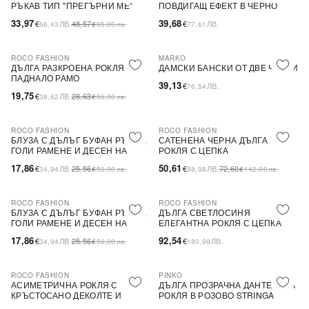
РЪКАВ ТИП ''ПРЕГЪРНИ МЕ''
ПОВДИГАЩ ЕФЕКТ В ЧЕРНО
33,97
39,68
€
ЛВ.
48,57
€
ЛВ.
66,43
€
95,00
лв.
77,61
ROCO FASHION
MARKO
-31%
ДЪЛГА РАЗКРОЕНА РОКЛЯ С
ДАМСКИ БАНСКИ ОТ ДВЕ ЧАСТИ
ПАДНАЛО РАМО
39,13
€
ЛВ.
76,54
19,75
€
ЛВ.
28,63
38,62
€
56,00
лв.
ROCO FASHION
ROCO FASHION
-30%
-30%
БЛУЗА С ДЪЛЪГ БУФАН РЪКАВ,
САТЕНЕНА ЧЕРНА ДЪЛГА
ГОЛИ РАМЕНЕ И ДЕСЕН НА
РОКЛЯ С ЦЕПКА
ЦВЕТЯ LIMA
17,86
50,61
€
ЛВ.
25,56
€
ЛВ.
72,60
34,94
€
50,00
лв.
98,98
€
142,00
лв.
ROCO FASHION
ROCO FASHION
-30%
БЛУЗА С ДЪЛЪГ БУФАН РЪКАВ,
ДЪЛГА СВЕТЛОСИНЯ
ГОЛИ РАМЕНЕ И ДЕСЕН НА
ЕЛЕГАНТНА РОКЛЯ С ЦЕПКА
ЦВЕТЯ LIMA
17,86
92,54
€
ЛВ.
25,56
€
ЛВ.
34,94
€
50,00
лв.
180,99
ROCO FASHION
PINKO
-30%
-79%
SALE
АСИМЕТРИЧНА РОКЛЯ С
ДЪЛГА ПРОЗРАЧНА ДАНТЕЛЕНА
КРЪСТОСАНО ДЕКОЛТЕ И
РОКЛЯ В РОЗОВО STRINGA
ДЕБЕЛИ ПРЕЗРАМКИ BRIDE