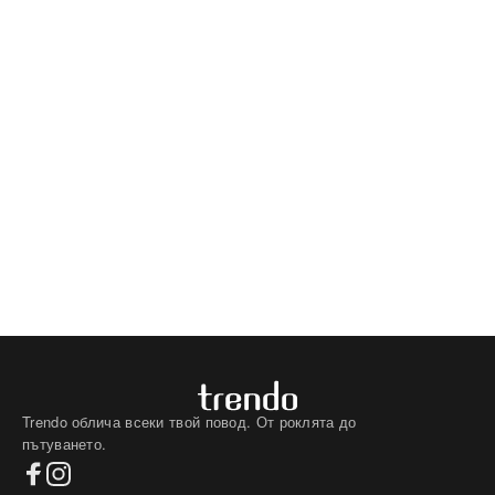
Trendo облича всеки твой повод. От роклята до
пътуването.