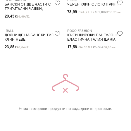
DEMI SAISON
PINKO
-44%
SALE
БАНСКИ ОТ ДВЕ ЧАСТИ С
ЧЕРЕН КЛИН С ЛОГО ПРИНТ
ТРИЪГЪЛНИ ЧАШКИ,
73,99
€
ЛВ.
131,00
144,71
€
256,21
лв.
БЕЗЦВЕТЕН
20,45
€
ЛВ.
39,99
IRALL
ROCO FASHION
-31%
ДОЛНИЩЕ НА БАНСКИ ТИП
КЪСИ ШИРОКИ ПАНТАЛОНИ С
КЛИН HEBE
ЕЛАСТИЧНА ТАЛИЯ ILARIA
23,85
17,58
€
ЛВ.
€
ЛВ.
25,56
46,64
34,38
€
50,00
лв.
Няма намерени продукти по зададените критерии.