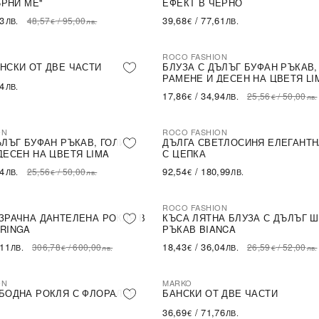
ЪРНИ МЕ''
ЕФЕКТ В ЧЕРНО
43
39,68
/
77,61
48,57
/
95,00
ЛВ.
€
ЛВ.
€
лв.
ROCO FASHION
-30%
НСКИ ОТ ДВЕ ЧАСТИ
БЛУЗА С ДЪЛЪГ БУФАН РЪКАВ,
РАМЕНЕ И ДЕСЕН НА ЦВЕТЯ LI
54
ЛВ.
17,86
/
34,94
25,56
/
50,00
€
ЛВ.
€
лв.
ON
ROCO FASHION
ЪЛЪГ БУФАН РЪКАВ, ГОЛИ
ДЪЛГА СВЕТЛОСИНЯ ЕЛЕГАНТН
ДЕСЕН НА ЦВЕТЯ LIMA
С ЦЕПКА
94
92,54
/
180,99
25,56
/
50,00
ЛВ.
€
ЛВ.
€
лв.
ROCO FASHION
-31%
LE
ЗРАЧНА ДАНТЕЛЕНА РОКЛЯ В
КЪСА ЛЯТНА БЛУЗА С ДЪЛЪГ 
RINGA
РЪКАВ BIANCA
,11
18,43
/
36,04
306,78
/
600,00
26,59
/
52,00
ЛВ.
€
ЛВ.
€
лв.
€
лв.
ON
MARKO
БОДНА РОКЛЯ С ФЛОРАЛЕН
БАНСКИ ОТ ДВЕ ЧАСТИ
36,69
/
71,76
€
ЛВ.