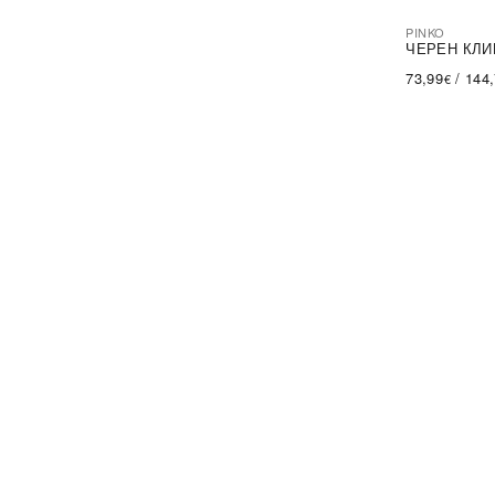
PINKO
-44%
SA
ЧЕРЕН КЛИ
73,99
/
144
€