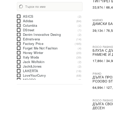
ТИП ''ПРЕГ
33,97
/
66,
€
ASICS
(2)
MARKO
Adidas
(84)
ДАМСКИ БА
Columbia
(2)
DStreet
(1)
39,13
/
76,
€
Denim Innovative Desing
(2)
Edinstvena
(14)
Factory Price
(185)
ROCO FASHI
Forget Me Not Fashion
(4)
-30%
БЛУЗА С Д
Honey Winter
(20)
РАМЕНЕ И 
Italy Moda
(39)
17,86
/
34,
€
Jack Wolfskin
(2)
Jack&Jones
(2)
LAKERTA
(16)
PINKO
LoveYourCurvy
(68)
-79%
SA
ДЪЛГА ПРО
MOODO
(2)
РОЗОВО ST
May By Shining Star
(2)
64,99
/
127
€
Minority
(22)
Miss Sissi
(2)
Moda Italy
(10)
ROCO FASHI
Only One Day Jack Berry
-31%
(3)
ДЪЛГА СВО
Pinko
(2)
ДЕСЕН
Puma
(46)