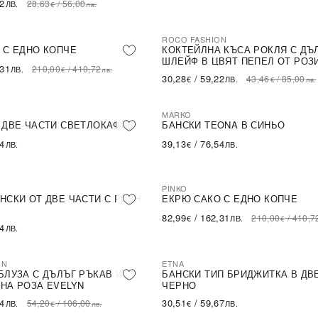
62
28,63
/
56,00
ЛВ.
€
лв.
ROCO FASHION
-30%
LE
 С ЕДНО КОПЧЕ
КОКТЕЙЛНА КЪСА РОКЛЯ С ДЪ
ШЛЕЙФ В ЦВЯТ ПЕПЕЛ ОТ РОЗ
,31
210,00
/
410,72
ЛВ.
€
лв.
30,28
/
59,22
43,46
/
85,00
€
ЛВ.
€
лв.
MARKO
 ДВЕ ЧАСТИ СВЕТЛОКАФЯВ
БАНСКИ TEONA В СИНЬО
54
39,13
/
76,54
ЛВ.
€
ЛВ.
PINKO
-60%
SALE
НСКИ ОТ ДВЕ ЧАСТИ С PUSH
ЕКРЮ САКО С ЕДНО КОПЧЕ
82,99
/
162,31
210,00
/
410,7
€
ЛВ.
€
54
ЛВ.
ON
ETNA
БЛУЗА С ДЪЛЪГ РЪКАВ И
БАНСКИ ТИП БРИДЖИТКА В ДВ
НА РОЗА EVELYN
ЧЕРНО
14
30,51
/
59,67
54,20
/
106,00
ЛВ.
€
ЛВ.
€
лв.