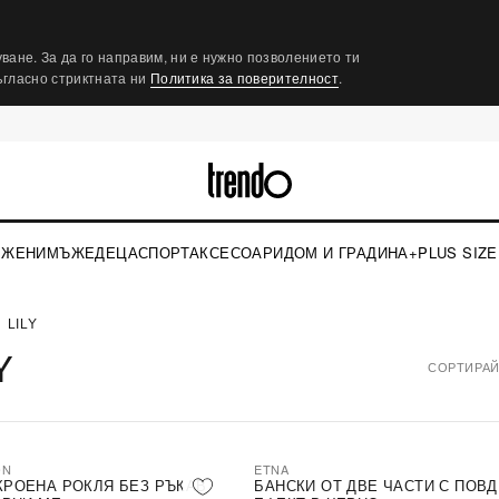
ване. За да го направим, ни е нужно позволението ти
съгласно стриктната ни
Политика за поверителност
.
ЖЕНИ
МЪЖЕ
ДЕЦА
СПОРТ
АКСЕСОАРИ
ДОМ И ГРАДИНА
+PLUS SIZE
LILY
Y
СОРТИРАЙ
ON
ETNA
КРОЕНА РОКЛЯ БЕЗ РЪКАВ
БАНСКИ ОТ ДВЕ ЧАСТИ С ПОВ