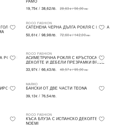
РАМО
19,75
/
38,62
28,63
/
56,00
€
ЛВ.
€
лв.
ROCO FASHION
-30%
 ГОЛИ
САТЕНЕНА ЧЕРНА ДЪЛГА РОКЛЯ С ЦЕПКА
MA
50,61
/
98,98
72,60
/
142,00
€
ЛВ.
€
лв.
ROCO FASHION
-30%
А РОКЛЯ
АСИМЕТРИЧНА РОКЛЯ С КРЪСТОСАНО
ДЕКОЛТЕ И ДЕБЕЛИ ПРЕЗРАМКИ BRIDE
33,97
/
66,43
48,57
/
95,00
€
ЛВ.
€
лв.
MARKO
ШИРОК
БАНСКИ ОТ ДВЕ ЧАСТИ TEONA
39,13
/
76,54
€
ЛВ.
ROCO FASHION
-31%
КЪСА БЛУЗА С ИСПАНСКО ДЕКОЛТЕ
NOEMI