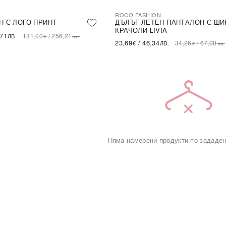
ROCO FASHION
-31%
LE
Н С ЛОГО ПРИНТ
ДЪЛЪГ ЛЕТЕН ПАНТАЛОН С ШИ
КРАЧОЛИ LIVIA
,71
131,00
/
256,21
ЛВ.
€
лв.
23,69
/
46,34
34,26
/
67,00
€
ЛВ.
€
лв.
Няма намерени продукти по зададен