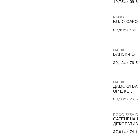
19,75
/
38,
€
RELEVANCE
(2)
Reebok
(2)
Roco Fashion
(47)
PINKO
-60%
SA
Rue Paris
(140)
БЯЛО САКО
Sublevel
(12)
82,99
/
162
€
The North Face
(1)
Trendy. ING
(4)
Vincenove
(6)
Vinceotto
(4)
MARKO
Vivid
БАНСКИ ОТ
(4)
Wool Fashion Italia
(5)
39,13
/
76,
€
Z-Desing Jacket Style
(10)
factoryprice.eu
(4)
oneill
(2)
trendo choice
(143)
MARKO
ДАМСКИ БА
UP ЕФЕКТ
39,13
/
76,
€
ROCO FASHI
-30%
САТЕНЕНА 
ДЕКОРАТИВ
37,91
/
74,
€