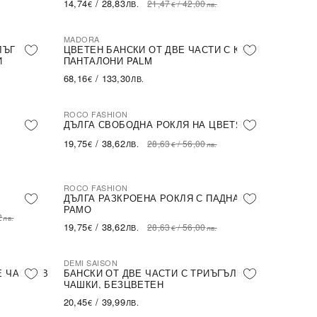
14,74
/
28,83
21,47
/
42,00
€
ЛВ.
€
лв.
MADORA
ЛЪГ
ЦВЕТЕН БАНСКИ ОТ ДВЕ ЧАСТИ С КЪСИ
И
ПАНТАЛОНИ PALM
68,16
/
133,30
€
ЛВ.
ROCO FASHION
-31%
ДЪЛГА СВОБОДНА РОКЛЯ НА ЦВЕТЯ
19,75
/
38,62
28,63
/
56,00
€
ЛВ.
€
лв.
ROCO FASHION
-31%
ДЪЛГА РАЗКРОЕНА РОКЛЯ С ПАДНАЛО
РАМО
2
лв.
19,75
/
38,62
28,63
/
56,00
€
ЛВ.
€
лв.
DEMI SAISON
Е ЧАСТИ В
БАНСКИ ОТ ДВЕ ЧАСТИ С ТРИЪГЪЛНИ
ЧАШКИ, БЕЗЦВЕТЕН
20,45
/
39,99
€
ЛВ.