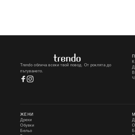
К
Trendo облича всеки твой повод. От роклята до
Д
пътуването.
В
Ч
ЖЕНИ
Дрехи
Д
Обувки
О
Бельо
Б