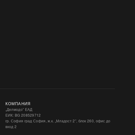
КОМПАНИЯ
„Делмодо” ЕАД
ЕИК: BG 208529712
гр. София град София, ж.к. „Младост 2”, блок 260, офис до
вход 2