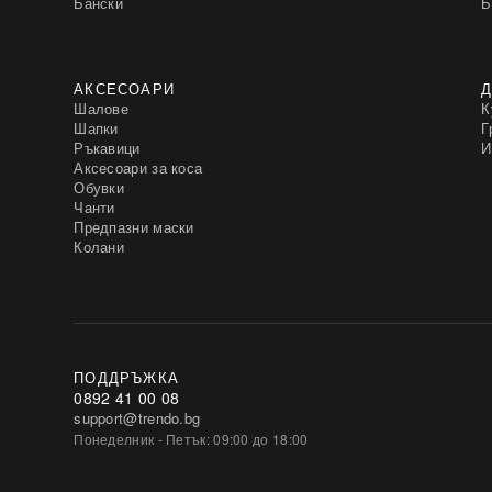
Бански
Б
АКСЕСОАРИ
Д
Шалове
К
Шапки
Г
Ръкавици
И
Аксесоари за коса
Обувки
Чанти
Предпазни маски
Колани
ПОДДРЪЖКА
0892 41 00 08
support@trendo.bg
Понеделник - Петък: 09:00 до 18:00