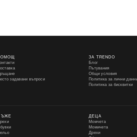
ПОМОЩ
ЗА TRENDO
онтакти
Блог
оставка
Пътувания
ръщане
Общи условия
есто задавани въпроси
Политика за лични данн
Политика за бисквитки
МЪЖЕ
ДЕЦА
рехи
Момчета
бувки
Момичета
ельо
Дрехи