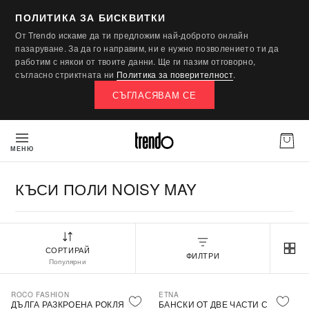
ПОЛИТИКА ЗА БИСКВИТКИ
От Trendo искаме да ти предложим най-доброто онлайн
пазаруване. За да го направим, ни е нужно позволението ти да
работим с някои от твоите данни. Ще ги пазим отговорно,
съгласно стриктната ни
Политика за поверителност
.
СЪГЛАСЯВАМ СЕ
МЕНЮ
КЪСИ ПОЛИ NOISY MAY
СОРТИРАЙ
ФИЛТРИ
Популярни
ROCO FASHION
ETNA
-30%
ДЪЛГА РАЗКРОЕНА РОКЛЯ БЕЗ
БАНСКИ ОТ ДВЕ ЧАСТИ С