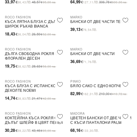
33,97
64,99
€
ЛВ.
48,57
€
ЛВ.
306,78
66,43
€
95,00
лв.
127,11
€
600,00
лв.
ROCO FASHION
MARKO
-31%
КЪСА ЛЯТНА БЛУЗА С ДЪЛЪГ
БАНСКИ ОТ ДВЕ ЧАСТИ TEONA
ШИРОК РЪКАВ BIANCA
39,13
€
ЛВ.
76,54
18,43
€
ЛВ.
26,59
36,04
€
52,00
лв.
ROCO FASHION
MARKO
-31%
ДЪЛГА СВОБОДНА РОКЛЯ С
БАНСКИ ОТ ДВЕ ЧАСТИ
ФЛОРАЛЕН ДЕСЕН
36,69
€
ЛВ.
71,76
19,75
€
ЛВ.
28,63
38,62
€
56,00
лв.
ROCO FASHION
PINKO
-31%
-60%
SALE
КЪСА БЛУЗА С ИСПАНСКО
БЯЛО САКО С ЕДНО КОПЧЕ
ДЕКОЛТЕ NOEMI
82,99
€
ЛВ.
210,00
162,31
€
410,72
лв.
14,74
€
ЛВ.
21,47
28,83
€
42,00
лв.
ROCO FASHION
MADORA
-30%
КОКТЕЙЛНА КЪСА РОКЛЯ С
ЦВЕТЕН БАНСКИ ОТ ДВЕ ЧАСТИ
ДЪЛЪГ ШЛЕЙФ В ЦВЯТ ПЕПЕЛ
С КЪСИ ПАНТАЛОНИ PALM
ОТ РОЗИ
30,28
68,16
€
ЛВ.
43,46
€
ЛВ.
59,22
€
85,00
лв.
133,30