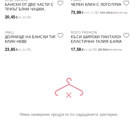
DEMI SAISON
PINKO
-44%
SALE
БАНСКИ ОТ ДВЕ ЧАСТИ С
ЧЕРЕН КЛИН С ЛОГО ПРИНТ
ТРИЪГЪЛНИ ЧАШКИ,
73,99
€
ЛВ.
131,00
144,71
€
256,21
лв.
БЕЗЦВЕТЕН
20,45
€
ЛВ.
39,99
IRALL
ROCO FASHION
-31%
ДОЛНИЩЕ НА БАНСКИ ТИП
КЪСИ ШИРОКИ ПАНТАЛОНИ С
КЛИН HEBE
ЕЛАСТИЧНА ТАЛИЯ ILARIA
23,85
17,58
€
ЛВ.
€
ЛВ.
25,56
46,64
34,38
€
50,00
лв.
Няма намерени продукти по зададените критерии.