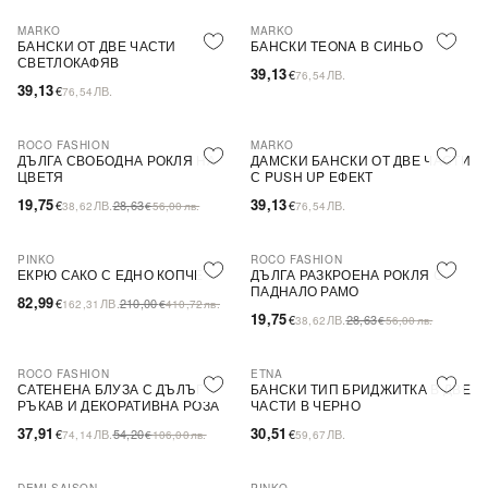
MARKO
MARKO
БАНСКИ ОТ ДВЕ ЧАСТИ
БАНСКИ TEONA В СИНЬО
СВЕТЛОКАФЯВ
39,13
€
ЛВ.
76,54
39,13
€
ЛВ.
76,54
ROCO FASHION
MARKO
-31%
ДЪЛГА СВОБОДНА РОКЛЯ НА
ДАМСКИ БАНСКИ ОТ ДВЕ ЧАСТИ
ЦВЕТЯ
С PUSH UP ЕФЕКТ
19,75
39,13
€
ЛВ.
28,63
€
ЛВ.
38,62
€
56,00
лв.
76,54
PINKO
ROCO FASHION
-60%
SALE
-31%
ЕКРЮ САКО С ЕДНО КОПЧЕ
ДЪЛГА РАЗКРОЕНА РОКЛЯ С
ПАДНАЛО РАМО
82,99
€
ЛВ.
210,00
162,31
€
410,72
лв.
19,75
€
ЛВ.
28,63
38,62
€
56,00
лв.
ROCO FASHION
ETNA
-30%
САТЕНЕНА БЛУЗА С ДЪЛЪГ
БАНСКИ ТИП БРИДЖИТКА В ДВЕ
РЪКАВ И ДЕКОРАТИВНА РОЗА
ЧАСТИ В ЧЕРНО
EVELYN
37,91
30,51
€
ЛВ.
54,20
€
ЛВ.
74,14
€
106,00
лв.
59,67