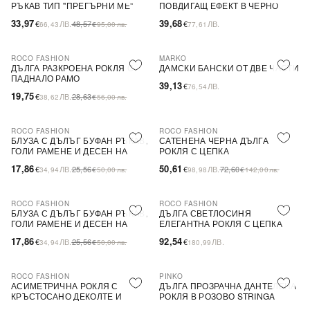
РЪКАВ ТИП ''ПРЕГЪРНИ МЕ''
ПОВДИГАЩ ЕФЕКТ В ЧЕРНО
33,97
39,68
€
ЛВ.
48,57
€
ЛВ.
66,43
€
95,00
лв.
77,61
ROCO FASHION
MARKO
-31%
ДЪЛГА РАЗКРОЕНА РОКЛЯ С
ДАМСКИ БАНСКИ ОТ ДВЕ ЧАСТИ
ПАДНАЛО РАМО
39,13
€
ЛВ.
76,54
19,75
€
ЛВ.
28,63
38,62
€
56,00
лв.
ROCO FASHION
ROCO FASHION
-30%
-30%
БЛУЗА С ДЪЛЪГ БУФАН РЪКАВ,
САТЕНЕНА ЧЕРНА ДЪЛГА
ГОЛИ РАМЕНЕ И ДЕСЕН НА
РОКЛЯ С ЦЕПКА
ЦВЕТЯ LIMA
17,86
50,61
€
ЛВ.
25,56
€
ЛВ.
72,60
34,94
€
50,00
лв.
98,98
€
142,00
лв.
ROCO FASHION
ROCO FASHION
-30%
БЛУЗА С ДЪЛЪГ БУФАН РЪКАВ,
ДЪЛГА СВЕТЛОСИНЯ
ГОЛИ РАМЕНЕ И ДЕСЕН НА
ЕЛЕГАНТНА РОКЛЯ С ЦЕПКА
ЦВЕТЯ LIMA
17,86
92,54
€
ЛВ.
25,56
€
ЛВ.
34,94
€
50,00
лв.
180,99
ROCO FASHION
PINKO
-30%
-79%
SALE
АСИМЕТРИЧНА РОКЛЯ С
ДЪЛГА ПРОЗРАЧНА ДАНТЕЛЕНА
КРЪСТОСАНО ДЕКОЛТЕ И
РОКЛЯ В РОЗОВО STRINGA
ДЕБЕЛИ ПРЕЗРАМКИ BRIDE