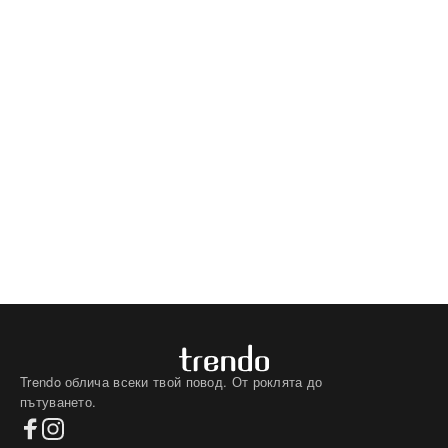
Trendo облича всеки твой повод. От роклята до
пътуването.