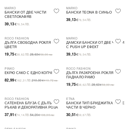
MARKO
MARKO
БАНСКИ ОТ ДВЕ ЧАСТИ
БАНСКИ TEONA В СИНЬО
СВЕТЛОКАФЯВ
39,13
€
ЛВ.
76,54
39,13
€
ЛВ.
76,54
ROCO FASHION
MARKO
-31%
ДЪЛГА СВОБОДНА РОКЛЯ НА
ДАМСКИ БАНСКИ ОТ ДВЕ ЧАСТИ
ЦВЕТЯ
С PUSH UP ЕФЕКТ
19,75
39,13
€
ЛВ.
28,63
€
ЛВ.
38,62
€
56,00
лв.
76,54
PINKO
ROCO FASHION
-60%
SALE
-31%
ЕКРЮ САКО С ЕДНО КОПЧЕ
ДЪЛГА РАЗКРОЕНА РОКЛЯ С
ПАДНАЛО РАМО
82,99
€
ЛВ.
210,00
162,31
€
410,72
лв.
19,75
€
ЛВ.
28,63
38,62
€
56,00
лв.
ROCO FASHION
ETNA
-30%
САТЕНЕНА БЛУЗА С ДЪЛЪГ
БАНСКИ ТИП БРИДЖИТКА В ДВЕ
РЪКАВ И ДЕКОРАТИВНА РОЗА
ЧАСТИ В ЧЕРНО
EVELYN
37,91
30,51
€
ЛВ.
54,20
€
ЛВ.
74,14
€
106,00
лв.
59,67