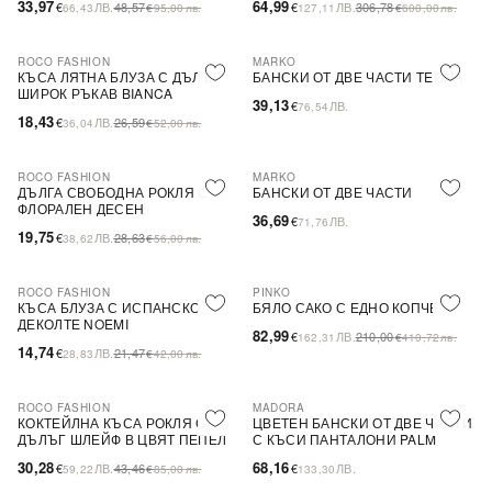
33,97
64,99
€
ЛВ.
48,57
€
ЛВ.
306,78
66,43
€
95,00
лв.
127,11
€
600,00
лв.
ROCO FASHION
MARKO
-31%
КЪСА ЛЯТНА БЛУЗА С ДЪЛЪГ
БАНСКИ ОТ ДВЕ ЧАСТИ TEONA
ШИРОК РЪКАВ BIANCA
39,13
€
ЛВ.
76,54
18,43
€
ЛВ.
26,59
36,04
€
52,00
лв.
ROCO FASHION
MARKO
-31%
ДЪЛГА СВОБОДНА РОКЛЯ С
БАНСКИ ОТ ДВЕ ЧАСТИ
ФЛОРАЛЕН ДЕСЕН
36,69
€
ЛВ.
71,76
19,75
€
ЛВ.
28,63
38,62
€
56,00
лв.
ROCO FASHION
PINKO
-31%
-60%
SALE
КЪСА БЛУЗА С ИСПАНСКО
БЯЛО САКО С ЕДНО КОПЧЕ
ДЕКОЛТЕ NOEMI
82,99
€
ЛВ.
210,00
162,31
€
410,72
лв.
14,74
€
ЛВ.
21,47
28,83
€
42,00
лв.
ROCO FASHION
MADORA
-30%
КОКТЕЙЛНА КЪСА РОКЛЯ С
ЦВЕТЕН БАНСКИ ОТ ДВЕ ЧАСТИ
ДЪЛЪГ ШЛЕЙФ В ЦВЯТ ПЕПЕЛ
С КЪСИ ПАНТАЛОНИ PALM
ОТ РОЗИ
30,28
68,16
€
ЛВ.
43,46
€
ЛВ.
59,22
€
85,00
лв.
133,30