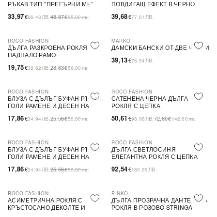
РЪКАВ ТИП ''ПРЕГЪРНИ МЕ''
ПОВДИГАЩ ЕФЕКТ В ЧЕРНО
33,97
39,68
€
ЛВ.
48,57
€
ЛВ.
66,43
€
95,00
лв.
77,61
ROCO FASHION
MARKO
-31%
ДЪЛГА РАЗКРОЕНА РОКЛЯ С
ДАМСКИ БАНСКИ ОТ ДВЕ ЧАСТИ
ПАДНАЛО РАМО
39,13
€
ЛВ.
76,54
19,75
€
ЛВ.
28,63
38,62
€
56,00
лв.
ROCO FASHION
ROCO FASHION
-30%
-30%
БЛУЗА С ДЪЛЪГ БУФАН РЪКАВ,
САТЕНЕНА ЧЕРНА ДЪЛГА
ГОЛИ РАМЕНЕ И ДЕСЕН НА
РОКЛЯ С ЦЕПКА
ЦВЕТЯ LIMA
17,86
50,61
€
ЛВ.
25,56
€
ЛВ.
72,60
34,94
€
50,00
лв.
98,98
€
142,00
лв.
ROCO FASHION
ROCO FASHION
-30%
БЛУЗА С ДЪЛЪГ БУФАН РЪКАВ,
ДЪЛГА СВЕТЛОСИНЯ
ГОЛИ РАМЕНЕ И ДЕСЕН НА
ЕЛЕГАНТНА РОКЛЯ С ЦЕПКА
ЦВЕТЯ LIMA
17,86
92,54
€
ЛВ.
25,56
€
ЛВ.
34,94
€
50,00
лв.
180,99
ROCO FASHION
PINKO
-30%
-79%
SALE
АСИМЕТРИЧНА РОКЛЯ С
ДЪЛГА ПРОЗРАЧНА ДАНТЕЛЕНА
КРЪСТОСАНО ДЕКОЛТЕ И
РОКЛЯ В РОЗОВО STRINGA
ДЕБЕЛИ ПРЕЗРАМКИ BRIDE