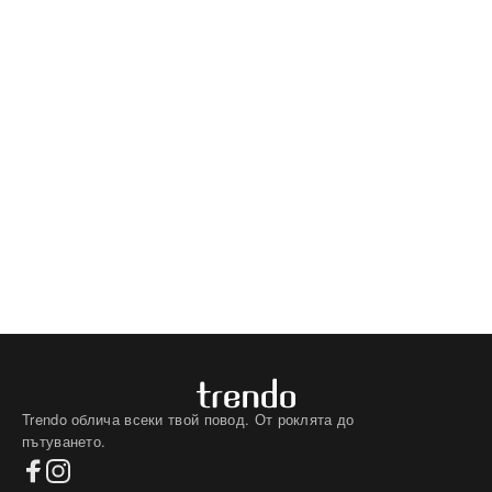
Trendo облича всеки твой повод. От роклята до
пътуването.