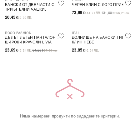
DEMI SAISON
PINKO
-44%
SALE
БАНСКИ ОТ ДВЕ ЧАСТИ С
ЧЕРЕН КЛИН С ЛОГО ПРИНТ
ТРИЪГЪЛНИ ЧАШКИ,
73,99
€
ЛВ.
131,00
144,71
€
256,21
лв.
БЕЗЦВЕТЕН
20,45
€
ЛВ.
39,99
ROCO FASHION
IRALL
-31%
ДЪЛЪГ ЛЕТЕН ПАНТАЛОН С
ДОЛНИЩЕ НА БАНСКИ ТИП
ШИРОКИ КРАЧОЛИ LIVIA
КЛИН HEBE
23,69
23,85
€
ЛВ.
34,26
€
ЛВ.
46,34
€
67,00
лв.
46,64
Няма намерени продукти по зададените критерии.