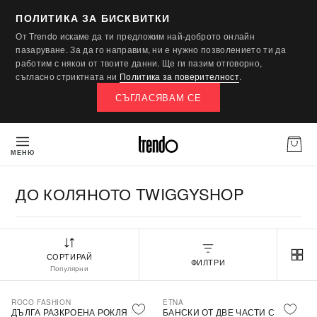
ПОЛИТИКА ЗА БИСКВИТКИ
От Trendo искаме да ти предложим най-доброто онлайн
пазаруване. За да го направим, ни е нужно позволението ти да
работим с някои от твоите данни. Ще ги пазим отговорно,
съгласно стриктната ни
Политика за поверителност
.
СЪГЛАСЯВАМ СЕ
МЕНЮ
ДО КОЛЯНОТО TWIGGYSHOP
СОРТИРАЙ
ФИЛТРИ
Популярни
ROCO FASHION
ETNA
-30%
ДЪЛГА РАЗКРОЕНА РОКЛЯ БЕЗ
БАНСКИ ОТ ДВЕ ЧАСТИ С