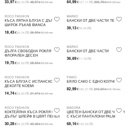
33,97
64,99
€
ЛВ.
48,57
€
ЛВ.
306,78
66,43
€
95,00
лв.
127,11
€
600,00
лв.
ROCO FASHION
MARKO
-31%
КЪСА ЛЯТНА БЛУЗА С ДЪЛЪГ
БАНСКИ ОТ ДВЕ ЧАСТИ TEONA
ШИРОК РЪКАВ BIANCA
39,13
€
ЛВ.
76,54
18,43
€
ЛВ.
26,59
36,04
€
52,00
лв.
ROCO FASHION
MARKO
-31%
ДЪЛГА СВОБОДНА РОКЛЯ С
БАНСКИ ОТ ДВЕ ЧАСТИ
ФЛОРАЛЕН ДЕСЕН
36,69
€
ЛВ.
71,76
19,75
€
ЛВ.
28,63
38,62
€
56,00
лв.
ROCO FASHION
PINKO
-31%
-60%
SALE
КЪСА БЛУЗА С ИСПАНСКО
БЯЛО САКО С ЕДНО КОПЧЕ
ДЕКОЛТЕ NOEMI
82,99
€
ЛВ.
210,00
162,31
€
410,72
лв.
14,74
€
ЛВ.
21,47
28,83
€
42,00
лв.
ROCO FASHION
MADORA
-30%
КОКТЕЙЛНА КЪСА РОКЛЯ С
ЦВЕТЕН БАНСКИ ОТ ДВЕ ЧАСТИ
ДЪЛЪГ ШЛЕЙФ В ЦВЯТ ПЕПЕЛ
С КЪСИ ПАНТАЛОНИ PALM
ОТ РОЗИ
30,28
68,16
€
ЛВ.
43,46
€
ЛВ.
59,22
€
85,00
лв.
133,30