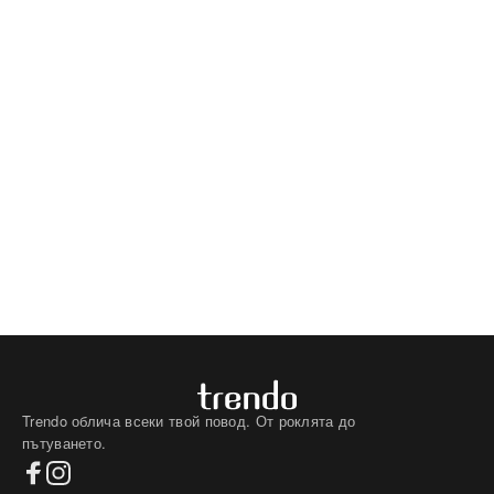
Trendo облича всеки твой повод. От роклята до
пътуването.