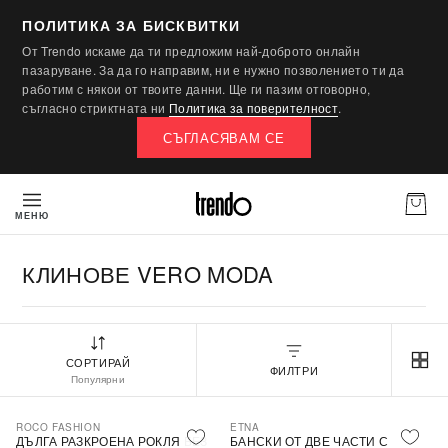
ПОЛИТИКА ЗА БИСКВИТКИ
От Trendo искаме да ти предложим най-доброто онлайн
пазаруване. За да го направим, ни е нужно позволението ти да
работим с някои от твоите данни. Ще ги пазим отговорно,
съгласно стриктната ни
Политика за поверителност
.
СЪГЛАСЯВАМ СЕ
МЕНЮ
КЛИНОВЕ VERO MODA
СОРТИРАЙ
ФИЛТРИ
Популярни
ROCO FASHION
ETNA
-30%
ДЪЛГА РАЗКРОЕНА РОКЛЯ БЕЗ
БАНСКИ ОТ ДВЕ ЧАСТИ С