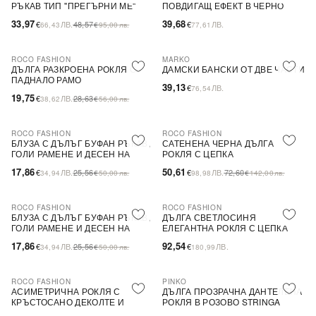
РЪКАВ ТИП ''ПРЕГЪРНИ МЕ''
ПОВДИГАЩ ЕФЕКТ В ЧЕРНО
33,97
39,68
€
ЛВ.
48,57
€
ЛВ.
66,43
€
95,00
лв.
77,61
ROCO FASHION
MARKO
-31%
ДЪЛГА РАЗКРОЕНА РОКЛЯ С
ДАМСКИ БАНСКИ ОТ ДВЕ ЧАСТИ
ПАДНАЛО РАМО
39,13
€
ЛВ.
76,54
19,75
€
ЛВ.
28,63
38,62
€
56,00
лв.
ROCO FASHION
ROCO FASHION
-30%
-30%
БЛУЗА С ДЪЛЪГ БУФАН РЪКАВ,
САТЕНЕНА ЧЕРНА ДЪЛГА
ГОЛИ РАМЕНЕ И ДЕСЕН НА
РОКЛЯ С ЦЕПКА
ЦВЕТЯ LIMA
17,86
50,61
€
ЛВ.
25,56
€
ЛВ.
72,60
34,94
€
50,00
лв.
98,98
€
142,00
лв.
ROCO FASHION
ROCO FASHION
-30%
БЛУЗА С ДЪЛЪГ БУФАН РЪКАВ,
ДЪЛГА СВЕТЛОСИНЯ
ГОЛИ РАМЕНЕ И ДЕСЕН НА
ЕЛЕГАНТНА РОКЛЯ С ЦЕПКА
ЦВЕТЯ LIMA
17,86
92,54
€
ЛВ.
25,56
€
ЛВ.
34,94
€
50,00
лв.
180,99
ROCO FASHION
PINKO
-30%
-79%
SALE
АСИМЕТРИЧНА РОКЛЯ С
ДЪЛГА ПРОЗРАЧНА ДАНТЕЛЕНА
КРЪСТОСАНО ДЕКОЛТЕ И
РОКЛЯ В РОЗОВО STRINGA
ДЕБЕЛИ ПРЕЗРАМКИ BRIDE