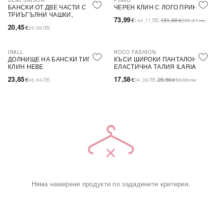
DEMI SAISON
PINKO
-44%
SALE
БАНСКИ ОТ ДВЕ ЧАСТИ С
ЧЕРЕН КЛИН С ЛОГО ПРИНТ
ТРИЪГЪЛНИ ЧАШКИ,
73,99
€
ЛВ.
131,00
144,71
€
256,21
лв.
БЕЗЦВЕТЕН
20,45
€
ЛВ.
39,99
IRALL
ROCO FASHION
-31%
ДОЛНИЩЕ НА БАНСКИ ТИП
КЪСИ ШИРОКИ ПАНТАЛОНИ С
КЛИН HEBE
ЕЛАСТИЧНА ТАЛИЯ ILARIA
23,85
17,58
€
ЛВ.
€
ЛВ.
25,56
46,64
34,38
€
50,00
лв.
Няма намерени продукти по зададените критерии.