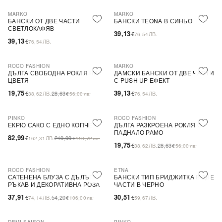
MARKO
MARKO
БАНСКИ ОТ ДВЕ ЧАСТИ
БАНСКИ TEONA В СИНЬО
СВЕТЛОКАФЯВ
39,13
€
ЛВ.
76,54
39,13
€
ЛВ.
76,54
ROCO FASHION
MARKO
-31%
ДЪЛГА СВОБОДНА РОКЛЯ НА
ДАМСКИ БАНСКИ ОТ ДВЕ ЧАСТИ
ЦВЕТЯ
С PUSH UP ЕФЕКТ
19,75
39,13
€
ЛВ.
28,63
€
ЛВ.
38,62
€
56,00
лв.
76,54
PINKO
ROCO FASHION
-60%
SALE
-31%
ЕКРЮ САКО С ЕДНО КОПЧЕ
ДЪЛГА РАЗКРОЕНА РОКЛЯ С
ПАДНАЛО РАМО
82,99
€
ЛВ.
210,00
162,31
€
410,72
лв.
19,75
€
ЛВ.
28,63
38,62
€
56,00
лв.
ROCO FASHION
ETNA
-30%
САТЕНЕНА БЛУЗА С ДЪЛЪГ
БАНСКИ ТИП БРИДЖИТКА В ДВЕ
РЪКАВ И ДЕКОРАТИВНА РОЗА
ЧАСТИ В ЧЕРНО
EVELYN
37,91
30,51
€
ЛВ.
54,20
€
ЛВ.
74,14
€
106,00
лв.
59,67