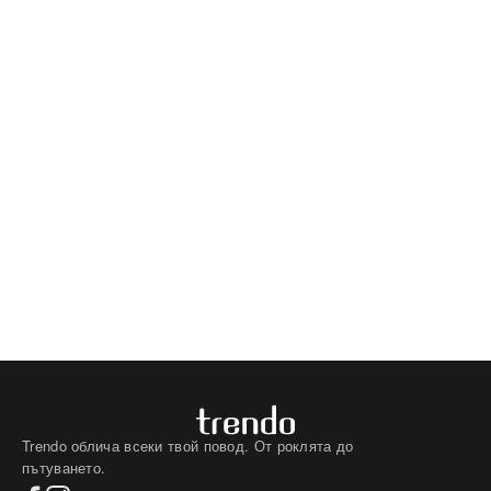
Trendo облича всеки твой повод. От роклята до
пътуването.