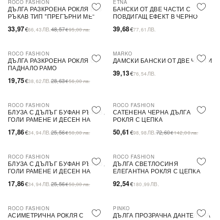
ROCO FASHION
ETNA
-30%
ДЪЛГА РАЗКРОЕНА РОКЛЯ БЕЗ
БАНСКИ ОТ ДВЕ ЧАСТИ С
РЪКАВ ТИП ''ПРЕГЪРНИ МЕ''
ПОВДИГАЩ ЕФЕКТ В ЧЕРНО
33,97
39,68
€
ЛВ.
48,57
€
ЛВ.
66,43
€
95,00
лв.
77,61
ROCO FASHION
MARKO
-31%
ДЪЛГА РАЗКРОЕНА РОКЛЯ С
ДАМСКИ БАНСКИ ОТ ДВЕ ЧАСТИ
ПАДНАЛО РАМО
39,13
€
ЛВ.
76,54
19,75
€
ЛВ.
28,63
38,62
€
56,00
лв.
ROCO FASHION
ROCO FASHION
-30%
-30%
БЛУЗА С ДЪЛЪГ БУФАН РЪКАВ,
САТЕНЕНА ЧЕРНА ДЪЛГА
ГОЛИ РАМЕНЕ И ДЕСЕН НА
РОКЛЯ С ЦЕПКА
ЦВЕТЯ LIMA
17,86
50,61
€
ЛВ.
25,56
€
ЛВ.
72,60
34,94
€
50,00
лв.
98,98
€
142,00
лв.
ROCO FASHION
ROCO FASHION
-30%
БЛУЗА С ДЪЛЪГ БУФАН РЪКАВ,
ДЪЛГА СВЕТЛОСИНЯ
ГОЛИ РАМЕНЕ И ДЕСЕН НА
ЕЛЕГАНТНА РОКЛЯ С ЦЕПКА
ЦВЕТЯ LIMA
17,86
92,54
€
ЛВ.
25,56
€
ЛВ.
34,94
€
50,00
лв.
180,99
ROCO FASHION
PINKO
-30%
-79%
SALE
АСИМЕТРИЧНА РОКЛЯ С
ДЪЛГА ПРОЗРАЧНА ДАНТЕЛЕНА