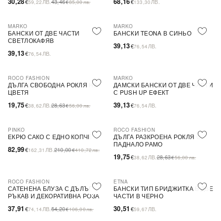
30,28
68,16
€
ЛВ.
43,46
€
ЛВ.
59,22
€
85,00
лв.
133,30
MARKO
MARKO
БАНСКИ ОТ ДВЕ ЧАСТИ
БАНСКИ TEONA В СИНЬО
СВЕТЛОКАФЯВ
39,13
€
ЛВ.
76,54
39,13
€
ЛВ.
76,54
ROCO FASHION
MARKO
-31%
ДЪЛГА СВОБОДНА РОКЛЯ НА
ДАМСКИ БАНСКИ ОТ ДВЕ ЧАСТИ
ЦВЕТЯ
С PUSH UP ЕФЕКТ
19,75
39,13
€
ЛВ.
28,63
€
ЛВ.
38,62
€
56,00
лв.
76,54
PINKO
ROCO FASHION
-60%
SALE
-31%
ЕКРЮ САКО С ЕДНО КОПЧЕ
ДЪЛГА РАЗКРОЕНА РОКЛЯ С
ПАДНАЛО РАМО
82,99
€
ЛВ.
210,00
162,31
€
410,72
лв.
19,75
€
ЛВ.
28,63
38,62
€
56,00
лв.
ROCO FASHION
ETNA
-30%
САТЕНЕНА БЛУЗА С ДЪЛЪГ
БАНСКИ ТИП БРИДЖИТКА В ДВЕ
РЪКАВ И ДЕКОРАТИВНА РОЗА
ЧАСТИ В ЧЕРНО
EVELYN
37,91
30,51
€
ЛВ.
54,20
€
ЛВ.
74,14
€
106,00
лв.
59,67