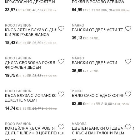
КРЪСТОСАНО ДЕКОЛТЕ И
РОКЛЯ В РОЗОВО STRINGA
ДЕБЕЛИ ПРЕЗРАМКИ BRIDE
33,97
64,99
€
ЛВ.
48,57
€
ЛВ.
306,78
66,43
€
95,00
лв.
127,11
€
600,00
лв.
ROCO FASHION
MARKO
-31%
КЪСА ЛЯТНА БЛУЗА С ДЪЛЪГ
БАНСКИ ОТ ДВЕ ЧАСТИ TEONA
ШИРОК РЪКАВ BIANCA
39,13
€
ЛВ.
76,54
18,43
€
ЛВ.
26,59
36,04
€
52,00
лв.
ROCO FASHION
MARKO
-31%
ДЪЛГА СВОБОДНА РОКЛЯ С
БАНСКИ ОТ ДВЕ ЧАСТИ
ФЛОРАЛЕН ДЕСЕН
36,69
€
ЛВ.
71,76
19,75
€
ЛВ.
28,63
38,62
€
56,00
лв.
ROCO FASHION
PINKO
-31%
-60%
SALE
КЪСА БЛУЗА С ИСПАНСКО
БЯЛО САКО С ЕДНО КОПЧЕ
ДЕКОЛТЕ NOEMI
82,99
€
ЛВ.
210,00
162,31
€
410,72
лв.
14,74
€
ЛВ.
21,47
28,83
€
42,00
лв.
ROCO FASHION
MADORA
-30%
КОКТЕЙЛНА КЪСА РОКЛЯ С
ЦВЕТЕН БАНСКИ ОТ ДВЕ ЧАСТИ
ДЪЛЪГ ШЛЕЙФ В ЦВЯТ ПЕПЕЛ
С КЪСИ ПАНТАЛОНИ PALM
ОТ РОЗИ