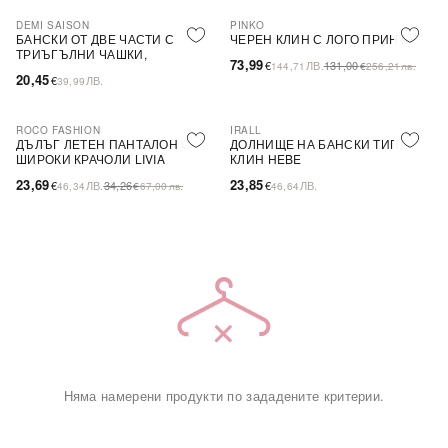
DEMI SAISON
PINKO
-44%
SALE
БАНСКИ ОТ ДВЕ ЧАСТИ С
ЧЕРЕН КЛИН С ЛОГО ПРИНТ
ТРИЪГЪЛНИ ЧАШКИ,
73,99
€
ЛВ.
131,00
144,71
€
256,21
лв.
БЕЗЦВЕТЕН
20,45
€
ЛВ.
39,99
ROCO FASHION
IRALL
-31%
ДЪЛЪГ ЛЕТЕН ПАНТАЛОН С
ДОЛНИЩЕ НА БАНСКИ ТИП
ШИРОКИ КРАЧОЛИ LIVIA
КЛИН HEBE
23,69
23,85
€
ЛВ.
34,26
€
ЛВ.
46,34
€
67,00
лв.
46,64
Няма намерени продукти по зададените критерии.