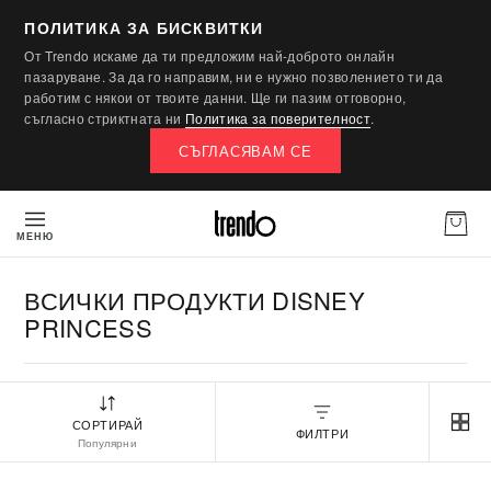
ПОЛИТИКА ЗА БИСКВИТКИ
От Trendo искаме да ти предложим най-доброто онлайн
пазаруване. За да го направим, ни е нужно позволението ти да
работим с някои от твоите данни. Ще ги пазим отговорно,
съгласно стриктната ни
Политика за поверителност
.
СЪГЛАСЯВАМ СЕ
МЕНЮ
ВСИЧКИ ПРОДУКТИ DISNEY
PRINCESS
СОРТИРАЙ
ФИЛТРИ
Популярни