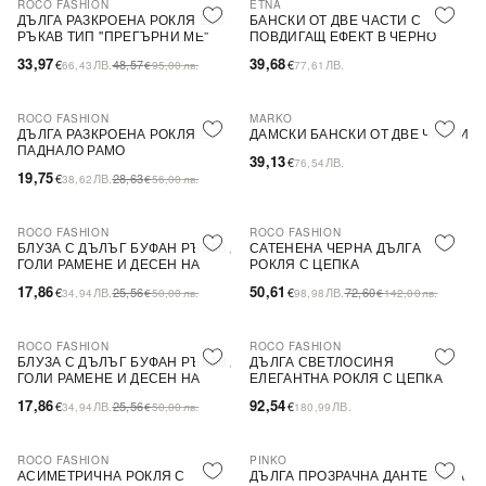
ROCO FASHION
ETNA
-30%
ДЪЛГА РАЗКРОЕНА РОКЛЯ БЕЗ
БАНСКИ ОТ ДВЕ ЧАСТИ С
РЪКАВ ТИП ''ПРЕГЪРНИ МЕ''
ПОВДИГАЩ ЕФЕКТ В ЧЕРНО
33,97
39,68
€
ЛВ.
48,57
€
ЛВ.
66,43
€
95,00
лв.
77,61
ROCO FASHION
MARKO
-31%
ДЪЛГА РАЗКРОЕНА РОКЛЯ С
ДАМСКИ БАНСКИ ОТ ДВЕ ЧАСТИ
ПАДНАЛО РАМО
39,13
€
ЛВ.
76,54
19,75
€
ЛВ.
28,63
38,62
€
56,00
лв.
ROCO FASHION
ROCO FASHION
-30%
-30%
БЛУЗА С ДЪЛЪГ БУФАН РЪКАВ,
САТЕНЕНА ЧЕРНА ДЪЛГА
ГОЛИ РАМЕНЕ И ДЕСЕН НА
РОКЛЯ С ЦЕПКА
ЦВЕТЯ LIMA
17,86
50,61
€
ЛВ.
25,56
€
ЛВ.
72,60
34,94
€
50,00
лв.
98,98
€
142,00
лв.
ROCO FASHION
ROCO FASHION
-30%
БЛУЗА С ДЪЛЪГ БУФАН РЪКАВ,
ДЪЛГА СВЕТЛОСИНЯ
ГОЛИ РАМЕНЕ И ДЕСЕН НА
ЕЛЕГАНТНА РОКЛЯ С ЦЕПКА
ЦВЕТЯ LIMA
17,86
92,54
€
ЛВ.
25,56
€
ЛВ.
34,94
€
50,00
лв.
180,99
ROCO FASHION
PINKO
-30%
-79%
SALE
АСИМЕТРИЧНА РОКЛЯ С
ДЪЛГА ПРОЗРАЧНА ДАНТЕЛЕНА