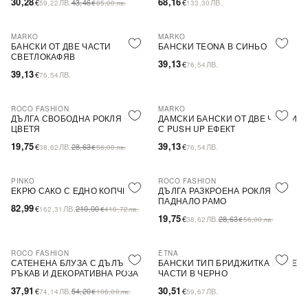
30,28
68,16
€
ЛВ.
43,46
€
ЛВ.
59,22
€
85,00
лв.
133,30
MARKO
MARKO
БАНСКИ ОТ ДВЕ ЧАСТИ
БАНСКИ TEONA В СИНЬО
СВЕТЛОКАФЯВ
39,13
€
ЛВ.
76,54
39,13
€
ЛВ.
76,54
ROCO FASHION
MARKO
-31%
ДЪЛГА СВОБОДНА РОКЛЯ НА
ДАМСКИ БАНСКИ ОТ ДВЕ ЧАСТИ
ЦВЕТЯ
С PUSH UP ЕФЕКТ
19,75
39,13
€
ЛВ.
28,63
€
ЛВ.
38,62
€
56,00
лв.
76,54
PINKO
ROCO FASHION
-60%
SALE
-31%
ЕКРЮ САКО С ЕДНО КОПЧЕ
ДЪЛГА РАЗКРОЕНА РОКЛЯ С
ПАДНАЛО РАМО
82,99
€
ЛВ.
210,00
162,31
€
410,72
лв.
19,75
€
ЛВ.
28,63
38,62
€
56,00
лв.
ROCO FASHION
ETNA
-30%
САТЕНЕНА БЛУЗА С ДЪЛЪГ
БАНСКИ ТИП БРИДЖИТКА В ДВЕ
РЪКАВ И ДЕКОРАТИВНА РОЗА
ЧАСТИ В ЧЕРНО
EVELYN
37,91
30,51
€
ЛВ.
54,20
€
ЛВ.
74,14
€
106,00
лв.
59,67