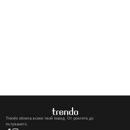
Trendo облича всеки твой повод. От роклята до
пътуването.