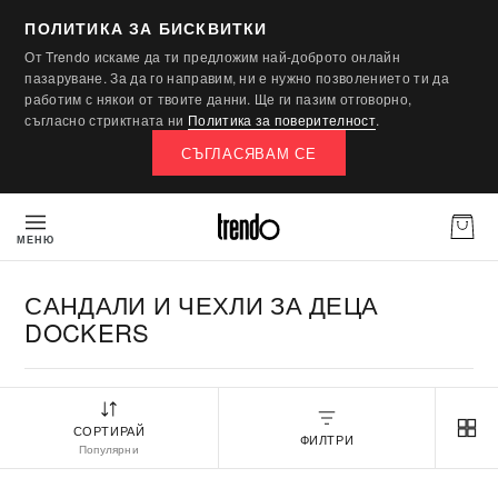
ПОЛИТИКА ЗА БИСКВИТКИ
От Trendo искаме да ти предложим най-доброто онлайн
пазаруване. За да го направим, ни е нужно позволението ти да
работим с някои от твоите данни. Ще ги пазим отговорно,
съгласно стриктната ни
Политика за поверителност
.
СЪГЛАСЯВАМ СЕ
МЕНЮ
САНДАЛИ И ЧЕХЛИ ЗА ДЕЦА
DOCKERS
СОРТИРАЙ
ФИЛТРИ
Популярни