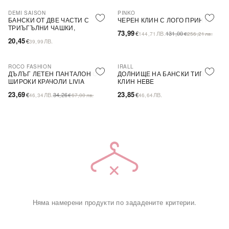
DEMI SAISON
PINKO
-44%
SALE
БАНСКИ ОТ ДВЕ ЧАСТИ С
ЧЕРЕН КЛИН С ЛОГО ПРИНТ
ТРИЪГЪЛНИ ЧАШКИ,
73,99
€
ЛВ.
131,00
144,71
€
256,21
лв.
БЕЗЦВЕТЕН
20,45
€
ЛВ.
39,99
ROCO FASHION
IRALL
-31%
ДЪЛЪГ ЛЕТЕН ПАНТАЛОН С
ДОЛНИЩЕ НА БАНСКИ ТИП
ШИРОКИ КРАЧОЛИ LIVIA
КЛИН HEBE
23,69
23,85
€
ЛВ.
34,26
€
ЛВ.
46,34
€
67,00
лв.
46,64
Няма намерени продукти по зададените критерии.