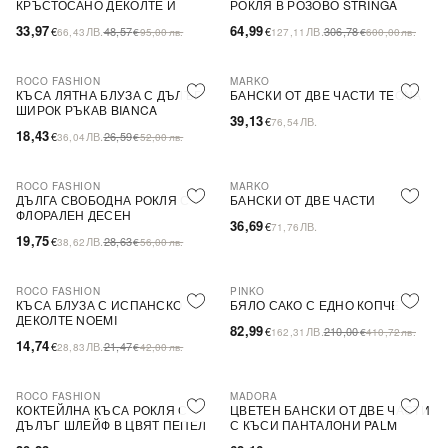
КРЪСТОСАНО ДЕКОЛТЕ И
РОКЛЯ В РОЗОВО STRINGA
ДЕБЕЛИ ПРЕЗРАМКИ BRIDE
33,97
64,99
€
ЛВ.
48,57
€
ЛВ.
306,78
66,43
€
95,00
лв.
127,11
€
600,00
лв.
ROCO FASHION
MARKO
-31%
КЪСА ЛЯТНА БЛУЗА С ДЪЛЪГ
БАНСКИ ОТ ДВЕ ЧАСТИ TEONA
ШИРОК РЪКАВ BIANCA
39,13
€
ЛВ.
76,54
18,43
€
ЛВ.
26,59
36,04
€
52,00
лв.
ROCO FASHION
MARKO
-31%
ДЪЛГА СВОБОДНА РОКЛЯ С
БАНСКИ ОТ ДВЕ ЧАСТИ
ФЛОРАЛЕН ДЕСЕН
36,69
€
ЛВ.
71,76
19,75
€
ЛВ.
28,63
38,62
€
56,00
лв.
ROCO FASHION
PINKO
-31%
-60%
SALE
КЪСА БЛУЗА С ИСПАНСКО
БЯЛО САКО С ЕДНО КОПЧЕ
ДЕКОЛТЕ NOEMI
82,99
€
ЛВ.
210,00
162,31
€
410,72
лв.
14,74
€
ЛВ.
21,47
28,83
€
42,00
лв.
ROCO FASHION
MADORA
-30%
КОКТЕЙЛНА КЪСА РОКЛЯ С
ЦВЕТЕН БАНСКИ ОТ ДВЕ ЧАСТИ
ДЪЛЪГ ШЛЕЙФ В ЦВЯТ ПЕПЕЛ
С КЪСИ ПАНТАЛОНИ PALM
ОТ РОЗИ