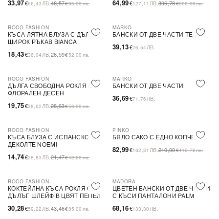
33,97
64,99
€
ЛВ.
48,57
€
ЛВ.
306,78
66,43
€
95,00
лв.
127,11
€
600,00
лв.
ROCO FASHION
MARKO
-31%
КЪСА ЛЯТНА БЛУЗА С ДЪЛЪГ
БАНСКИ ОТ ДВЕ ЧАСТИ TEONA
ШИРОК РЪКАВ BIANCA
39,13
€
ЛВ.
76,54
18,43
€
ЛВ.
26,59
36,04
€
52,00
лв.
ROCO FASHION
MARKO
-31%
ДЪЛГА СВОБОДНА РОКЛЯ С
БАНСКИ ОТ ДВЕ ЧАСТИ
ФЛОРАЛЕН ДЕСЕН
36,69
€
ЛВ.
71,76
19,75
€
ЛВ.
28,63
38,62
€
56,00
лв.
ROCO FASHION
PINKO
-31%
-60%
SALE
КЪСА БЛУЗА С ИСПАНСКО
БЯЛО САКО С ЕДНО КОПЧЕ
ДЕКОЛТЕ NOEMI
82,99
€
ЛВ.
210,00
162,31
€
410,72
лв.
14,74
€
ЛВ.
21,47
28,83
€
42,00
лв.
ROCO FASHION
MADORA
-30%
КОКТЕЙЛНА КЪСА РОКЛЯ С
ЦВЕТЕН БАНСКИ ОТ ДВЕ ЧАСТИ
ДЪЛЪГ ШЛЕЙФ В ЦВЯТ ПЕПЕЛ
С КЪСИ ПАНТАЛОНИ PALM
ОТ РОЗИ
30,28
68,16
€
ЛВ.
43,46
€
ЛВ.
59,22
€
85,00
лв.
133,30