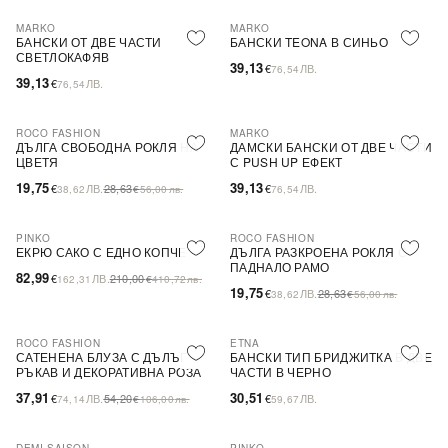
MARKO
MARKO
БАНСКИ ОТ ДВЕ ЧАСТИ
БАНСКИ TEONA В СИНЬО
СВЕТЛОКАФЯВ
39,13
€
ЛВ.
76,54
39,13
€
ЛВ.
76,54
ROCO FASHION
MARKO
-31%
ДЪЛГА СВОБОДНА РОКЛЯ НА
ДАМСКИ БАНСКИ ОТ ДВЕ ЧАСТИ
ЦВЕТЯ
С PUSH UP ЕФЕКТ
19,75
39,13
€
ЛВ.
28,63
€
ЛВ.
38,62
€
56,00
лв.
76,54
PINKO
ROCO FASHION
-60%
SALE
-31%
ЕКРЮ САКО С ЕДНО КОПЧЕ
ДЪЛГА РАЗКРОЕНА РОКЛЯ С
ПАДНАЛО РАМО
82,99
€
ЛВ.
210,00
162,31
€
410,72
лв.
19,75
€
ЛВ.
28,63
38,62
€
56,00
лв.
ROCO FASHION
ETNA
-30%
САТЕНЕНА БЛУЗА С ДЪЛЪГ
БАНСКИ ТИП БРИДЖИТКА В ДВЕ
РЪКАВ И ДЕКОРАТИВНА РОЗА
ЧАСТИ В ЧЕРНО
EVELYN
37,91
30,51
€
ЛВ.
54,20
€
ЛВ.
74,14
€
106,00
лв.
59,67