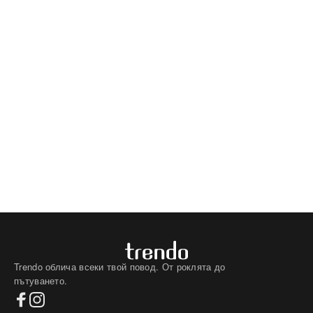
Trendo облича всеки твой повод. От роклята до
пътуването.