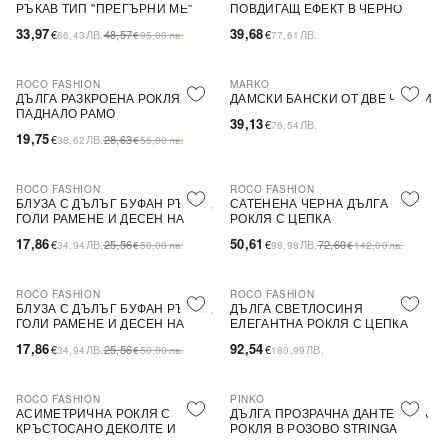
РЪКАВ ТИП ''ПРЕГЪРНИ МЕ''
ПОВДИГАЩ ЕФЕКТ В ЧЕРНО
33,97
39,68
€
ЛВ.
48,57
€
ЛВ.
66,43
€
95,00
лв.
77,61
ROCO FASHION
MARKO
-31%
ДЪЛГА РАЗКРОЕНА РОКЛЯ С
ДАМСКИ БАНСКИ ОТ ДВЕ ЧАСТИ
ПАДНАЛО РАМО
39,13
€
ЛВ.
76,54
19,75
€
ЛВ.
28,63
38,62
€
56,00
лв.
ROCO FASHION
ROCO FASHION
-30%
-30%
БЛУЗА С ДЪЛЪГ БУФАН РЪКАВ,
САТЕНЕНА ЧЕРНА ДЪЛГА
ГОЛИ РАМЕНЕ И ДЕСЕН НА
РОКЛЯ С ЦЕПКА
ЦВЕТЯ LIMA
17,86
50,61
€
ЛВ.
25,56
€
ЛВ.
72,60
34,94
€
50,00
лв.
98,98
€
142,00
лв.
ROCO FASHION
ROCO FASHION
-30%
БЛУЗА С ДЪЛЪГ БУФАН РЪКАВ,
ДЪЛГА СВЕТЛОСИНЯ
ГОЛИ РАМЕНЕ И ДЕСЕН НА
ЕЛЕГАНТНА РОКЛЯ С ЦЕПКА
ЦВЕТЯ LIMA
17,86
92,54
€
ЛВ.
25,56
€
ЛВ.
34,94
€
50,00
лв.
180,99
ROCO FASHION
PINKO
-30%
-79%
SALE
АСИМЕТРИЧНА РОКЛЯ С
ДЪЛГА ПРОЗРАЧНА ДАНТЕЛЕНА
КРЪСТОСАНО ДЕКОЛТЕ И
РОКЛЯ В РОЗОВО STRINGA
ДЕБЕЛИ ПРЕЗРАМКИ BRIDE