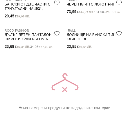
DEMI SAISON
PINKO
-44%
SALE
БАНСКИ ОТ ДВЕ ЧАСТИ С
ЧЕРЕН КЛИН С ЛОГО ПРИНТ
ТРИЪГЪЛНИ ЧАШКИ,
73,99
€
ЛВ.
131,00
144,71
€
256,21
лв.
БЕЗЦВЕТЕН
20,45
€
ЛВ.
39,99
ROCO FASHION
IRALL
-31%
ДЪЛЪГ ЛЕТЕН ПАНТАЛОН С
ДОЛНИЩЕ НА БАНСКИ ТИП
ШИРОКИ КРАЧОЛИ LIVIA
КЛИН HEBE
23,69
23,85
€
ЛВ.
34,26
€
ЛВ.
46,34
€
67,00
лв.
46,64
Няма намерени продукти по зададените критерии.