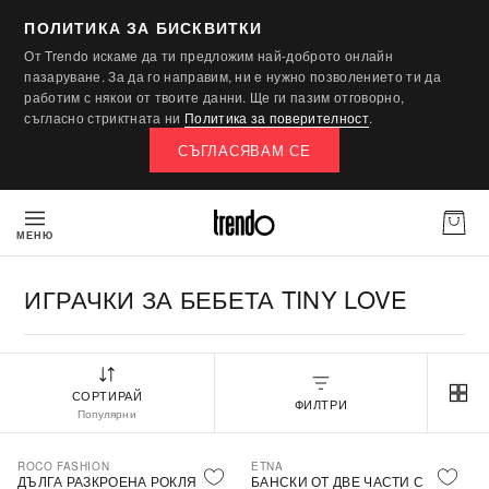
ПОЛИТИКА ЗА БИСКВИТКИ
От Trendo искаме да ти предложим най-доброто онлайн
пазаруване. За да го направим, ни е нужно позволението ти да
работим с някои от твоите данни. Ще ги пазим отговорно,
съгласно стриктната ни
Политика за поверителност
.
СЪГЛАСЯВАМ СЕ
МЕНЮ
ИГРАЧКИ ЗА БЕБЕТА TINY LOVE
СОРТИРАЙ
ФИЛТРИ
Популярни
ROCO FASHION
ETNA
-30%
ДЪЛГА РАЗКРОЕНА РОКЛЯ БЕЗ
БАНСКИ ОТ ДВЕ ЧАСТИ С