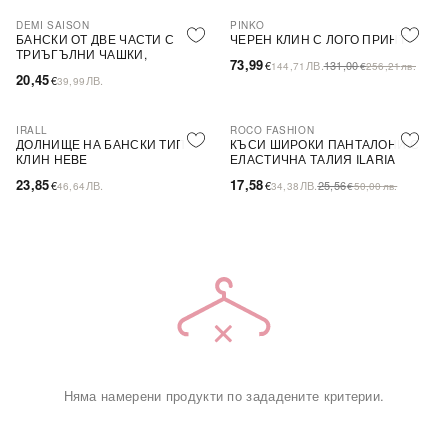
DEMI SAISON
PINKO
-44%
SALE
БАНСКИ ОТ ДВЕ ЧАСТИ С
ЧЕРЕН КЛИН С ЛОГО ПРИНТ
ТРИЪГЪЛНИ ЧАШКИ,
73,99
€
ЛВ.
131,00
144,71
€
256,21
лв.
БЕЗЦВЕТЕН
20,45
€
ЛВ.
39,99
IRALL
ROCO FASHION
-31%
ДОЛНИЩЕ НА БАНСКИ ТИП
КЪСИ ШИРОКИ ПАНТАЛОНИ С
КЛИН HEBE
ЕЛАСТИЧНА ТАЛИЯ ILARIA
23,85
17,58
€
ЛВ.
€
ЛВ.
25,56
46,64
34,38
€
50,00
лв.
Няма намерени продукти по зададените критерии.