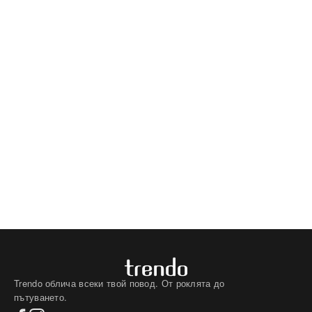
Trendo облича всеки твой повод. От роклята до
пътуването.