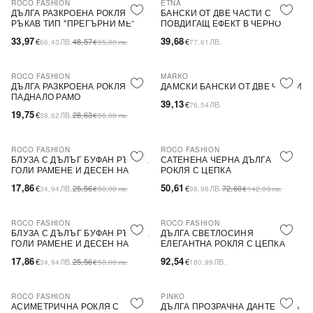
ROCO FASHION
ETNA
-30%
ДЪЛГА РАЗКРОЕНА РОКЛЯ БЕЗ
БАНСКИ ОТ ДВЕ ЧАСТИ С
РЪКАВ ТИП ''ПРЕГЪРНИ МЕ''
ПОВДИГАЩ ЕФЕКТ В ЧЕРНО
33,97
39,68
€
ЛВ.
48,57
€
ЛВ.
66,43
€
95,00
лв.
77,61
ROCO FASHION
MARKO
-31%
ДЪЛГА РАЗКРОЕНА РОКЛЯ С
ДАМСКИ БАНСКИ ОТ ДВЕ ЧАСТИ
ПАДНАЛО РАМО
39,13
€
ЛВ.
76,54
19,75
€
ЛВ.
28,63
38,62
€
56,00
лв.
ROCO FASHION
ROCO FASHION
-30%
-30%
БЛУЗА С ДЪЛЪГ БУФАН РЪКАВ,
САТЕНЕНА ЧЕРНА ДЪЛГА
ГОЛИ РАМЕНЕ И ДЕСЕН НА
РОКЛЯ С ЦЕПКА
ЦВЕТЯ LIMA
17,86
50,61
€
ЛВ.
25,56
€
ЛВ.
72,60
34,94
€
50,00
лв.
98,98
€
142,00
лв.
ROCO FASHION
ROCO FASHION
-30%
БЛУЗА С ДЪЛЪГ БУФАН РЪКАВ,
ДЪЛГА СВЕТЛОСИНЯ
ГОЛИ РАМЕНЕ И ДЕСЕН НА
ЕЛЕГАНТНА РОКЛЯ С ЦЕПКА
ЦВЕТЯ LIMA
17,86
92,54
€
ЛВ.
25,56
€
ЛВ.
34,94
€
50,00
лв.
180,99
ROCO FASHION
PINKO
-30%
-79%
SALE
АСИМЕТРИЧНА РОКЛЯ С
ДЪЛГА ПРОЗРАЧНА ДАНТЕЛЕНА