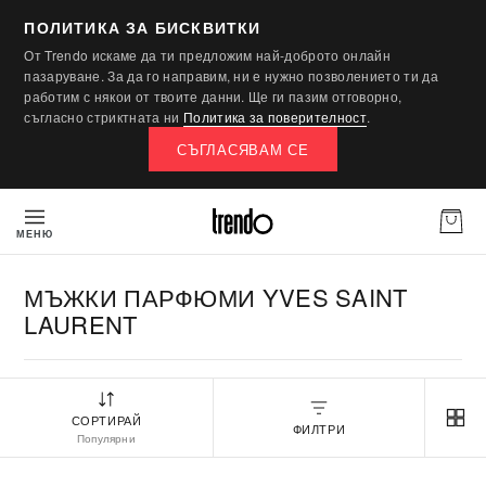
ПОЛИТИКА ЗА БИСКВИТКИ
От Trendo искаме да ти предложим най-доброто онлайн
пазаруване. За да го направим, ни е нужно позволението ти да
работим с някои от твоите данни. Ще ги пазим отговорно,
съгласно стриктната ни
Политика за поверителност
.
СЪГЛАСЯВАМ СЕ
МЕНЮ
МЪЖКИ ПАРФЮМИ YVES SAINT
LAURENT
СОРТИРАЙ
ФИЛТРИ
Популярни