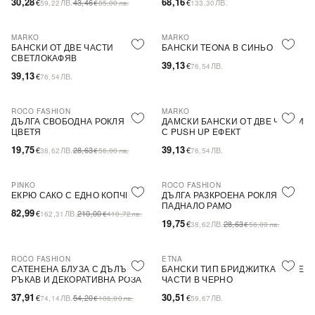
30,28
68,16
€
ЛВ.
43,46
€
ЛВ.
59,22
€
85,00
лв.
133,30
MARKO
MARKO
БАНСКИ ОТ ДВЕ ЧАСТИ
БАНСКИ TEONA В СИНЬО
СВЕТЛОКАФЯВ
39,13
€
ЛВ.
76,54
39,13
€
ЛВ.
76,54
ROCO FASHION
MARKO
-31%
ДЪЛГА СВОБОДНА РОКЛЯ НА
ДАМСКИ БАНСКИ ОТ ДВЕ ЧАСТИ
ЦВЕТЯ
С PUSH UP ЕФЕКТ
19,75
39,13
€
ЛВ.
28,63
€
ЛВ.
38,62
€
56,00
лв.
76,54
PINKO
ROCO FASHION
-60%
SALE
-31%
ЕКРЮ САКО С ЕДНО КОПЧЕ
ДЪЛГА РАЗКРОЕНА РОКЛЯ С
ПАДНАЛО РАМО
82,99
€
ЛВ.
210,00
162,31
€
410,72
лв.
19,75
€
ЛВ.
28,63
38,62
€
56,00
лв.
ROCO FASHION
ETNA
-30%
САТЕНЕНА БЛУЗА С ДЪЛЪГ
БАНСКИ ТИП БРИДЖИТКА В ДВЕ
РЪКАВ И ДЕКОРАТИВНА РОЗА
ЧАСТИ В ЧЕРНО
EVELYN
37,91
30,51
€
ЛВ.
54,20
€
ЛВ.
74,14
€
106,00
лв.
59,67