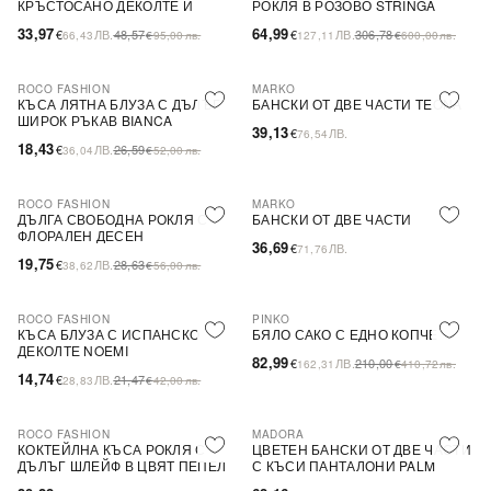
КРЪСТОСАНО ДЕКОЛТЕ И
РОКЛЯ В РОЗОВО STRINGA
ДЕБЕЛИ ПРЕЗРАМКИ BRIDE
33,97
64,99
€
ЛВ.
48,57
€
ЛВ.
306,78
66,43
€
95,00
лв.
127,11
€
600,00
лв.
ROCO FASHION
MARKO
-31%
КЪСА ЛЯТНА БЛУЗА С ДЪЛЪГ
БАНСКИ ОТ ДВЕ ЧАСТИ TEONA
ШИРОК РЪКАВ BIANCA
39,13
€
ЛВ.
76,54
18,43
€
ЛВ.
26,59
36,04
€
52,00
лв.
ROCO FASHION
MARKO
-31%
ДЪЛГА СВОБОДНА РОКЛЯ С
БАНСКИ ОТ ДВЕ ЧАСТИ
ФЛОРАЛЕН ДЕСЕН
36,69
€
ЛВ.
71,76
19,75
€
ЛВ.
28,63
38,62
€
56,00
лв.
ROCO FASHION
PINKO
-31%
-60%
SALE
КЪСА БЛУЗА С ИСПАНСКО
БЯЛО САКО С ЕДНО КОПЧЕ
ДЕКОЛТЕ NOEMI
82,99
€
ЛВ.
210,00
162,31
€
410,72
лв.
14,74
€
ЛВ.
21,47
28,83
€
42,00
лв.
ROCO FASHION
MADORA
-30%
КОКТЕЙЛНА КЪСА РОКЛЯ С
ЦВЕТЕН БАНСКИ ОТ ДВЕ ЧАСТИ
ДЪЛЪГ ШЛЕЙФ В ЦВЯТ ПЕПЕЛ
С КЪСИ ПАНТАЛОНИ PALM
ОТ РОЗИ