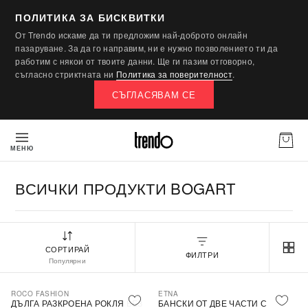
ПОЛИТИКА ЗА БИСКВИТКИ
От Trendo искаме да ти предложим най-доброто онлайн
пазаруване. За да го направим, ни е нужно позволението ти да
работим с някои от твоите данни. Ще ги пазим отговорно,
съгласно стриктната ни
Политика за поверителност
.
СЪГЛАСЯВАМ СЕ
МЕНЮ
ВСИЧКИ ПРОДУКТИ BOGART
СОРТИРАЙ
ФИЛТРИ
Популярни
ROCO FASHION
ETNA
-30%
ДЪЛГА РАЗКРОЕНА РОКЛЯ БЕЗ
БАНСКИ ОТ ДВЕ ЧАСТИ С