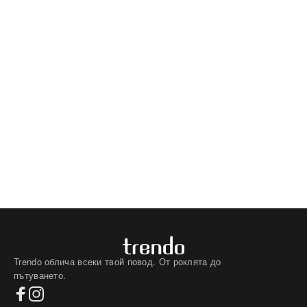
Trendo облича всеки твой повод. От роклята до
пътуването.