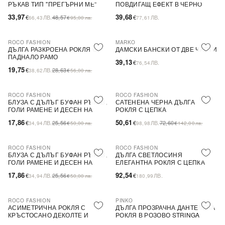
РЪКАВ ТИП ''ПРЕГЪРНИ МЕ''
ПОВДИГАЩ ЕФЕКТ В ЧЕРНО
33,97
39,68
€
ЛВ.
48,57
€
ЛВ.
66,43
€
95,00
лв.
77,61
ROCO FASHION
MARKO
-31%
ДЪЛГА РАЗКРОЕНА РОКЛЯ С
ДАМСКИ БАНСКИ ОТ ДВЕ ЧАСТИ
ПАДНАЛО РАМО
39,13
€
ЛВ.
76,54
19,75
€
ЛВ.
28,63
38,62
€
56,00
лв.
ROCO FASHION
ROCO FASHION
-30%
-30%
БЛУЗА С ДЪЛЪГ БУФАН РЪКАВ,
САТЕНЕНА ЧЕРНА ДЪЛГА
ГОЛИ РАМЕНЕ И ДЕСЕН НА
РОКЛЯ С ЦЕПКА
ЦВЕТЯ LIMA
17,86
50,61
€
ЛВ.
25,56
€
ЛВ.
72,60
34,94
€
50,00
лв.
98,98
€
142,00
лв.
ROCO FASHION
ROCO FASHION
-30%
БЛУЗА С ДЪЛЪГ БУФАН РЪКАВ,
ДЪЛГА СВЕТЛОСИНЯ
ГОЛИ РАМЕНЕ И ДЕСЕН НА
ЕЛЕГАНТНА РОКЛЯ С ЦЕПКА
ЦВЕТЯ LIMA
17,86
92,54
€
ЛВ.
25,56
€
ЛВ.
34,94
€
50,00
лв.
180,99
ROCO FASHION
PINKO
-30%
-79%
SALE
АСИМЕТРИЧНА РОКЛЯ С
ДЪЛГА ПРОЗРАЧНА ДАНТЕЛЕНА
КРЪСТОСАНО ДЕКОЛТЕ И
РОКЛЯ В РОЗОВО STRINGA
ДЕБЕЛИ ПРЕЗРАМКИ BRIDE