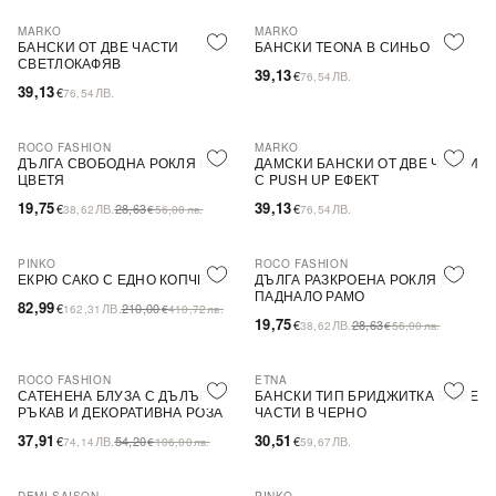
MARKO
MARKO
БАНСКИ ОТ ДВЕ ЧАСТИ
БАНСКИ TEONA В СИНЬО
СВЕТЛОКАФЯВ
39,13
€
ЛВ.
76,54
39,13
€
ЛВ.
76,54
ROCO FASHION
MARKO
-31%
ДЪЛГА СВОБОДНА РОКЛЯ НА
ДАМСКИ БАНСКИ ОТ ДВЕ ЧАСТИ
ЦВЕТЯ
С PUSH UP ЕФЕКТ
19,75
39,13
€
ЛВ.
28,63
€
ЛВ.
38,62
€
56,00
лв.
76,54
PINKO
ROCO FASHION
-60%
SALE
-31%
ЕКРЮ САКО С ЕДНО КОПЧЕ
ДЪЛГА РАЗКРОЕНА РОКЛЯ С
ПАДНАЛО РАМО
82,99
€
ЛВ.
210,00
162,31
€
410,72
лв.
19,75
€
ЛВ.
28,63
38,62
€
56,00
лв.
ROCO FASHION
ETNA
-30%
САТЕНЕНА БЛУЗА С ДЪЛЪГ
БАНСКИ ТИП БРИДЖИТКА В ДВЕ
РЪКАВ И ДЕКОРАТИВНА РОЗА
ЧАСТИ В ЧЕРНО
EVELYN
37,91
30,51
€
ЛВ.
54,20
€
ЛВ.
74,14
€
106,00
лв.
59,67