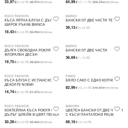
33,97
64,99
€
ЛВ.
48,57
€
ЛВ.
306,78
66,43
€
95,00
лв.
127,11
€
600,00
лв.
ROCO FASHION
MARKO
-31%
КЪСА ЛЯТНА БЛУЗА С ДЪЛЪГ
БАНСКИ ОТ ДВЕ ЧАСТИ TEONA
ШИРОК РЪКАВ BIANCA
39,13
€
ЛВ.
76,54
18,43
€
ЛВ.
26,59
36,04
€
52,00
лв.
ROCO FASHION
MARKO
-31%
ДЪЛГА СВОБОДНА РОКЛЯ С
БАНСКИ ОТ ДВЕ ЧАСТИ
ФЛОРАЛЕН ДЕСЕН
36,69
€
ЛВ.
71,76
19,75
€
ЛВ.
28,63
38,62
€
56,00
лв.
ROCO FASHION
PINKO
-31%
-60%
SALE
КЪСА БЛУЗА С ИСПАНСКО
БЯЛО САКО С ЕДНО КОПЧЕ
ДЕКОЛТЕ NOEMI
82,99
€
ЛВ.
210,00
162,31
€
410,72
лв.
14,74
€
ЛВ.
21,47
28,83
€
42,00
лв.
ROCO FASHION
MADORA
-30%
КОКТЕЙЛНА КЪСА РОКЛЯ С
ЦВЕТЕН БАНСКИ ОТ ДВЕ ЧАСТИ
ДЪЛЪГ ШЛЕЙФ В ЦВЯТ ПЕПЕЛ
С КЪСИ ПАНТАЛОНИ PALM
ОТ РОЗИ
30,28
68,16
€
ЛВ.
43,46
€
ЛВ.
59,22
€
85,00
лв.
133,30