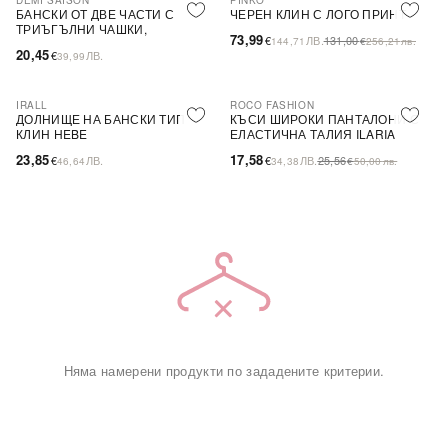
DEMI SAISON
PINKO
-44%
SALE
БАНСКИ ОТ ДВЕ ЧАСТИ С
ЧЕРЕН КЛИН С ЛОГО ПРИНТ
ТРИЪГЪЛНИ ЧАШКИ,
73,99
€
ЛВ.
131,00
144,71
€
256,21
лв.
БЕЗЦВЕТЕН
20,45
€
ЛВ.
39,99
IRALL
ROCO FASHION
-31%
ДОЛНИЩЕ НА БАНСКИ ТИП
КЪСИ ШИРОКИ ПАНТАЛОНИ С
КЛИН HEBE
ЕЛАСТИЧНА ТАЛИЯ ILARIA
23,85
17,58
€
ЛВ.
€
ЛВ.
25,56
46,64
34,38
€
50,00
лв.
Няма намерени продукти по зададените критерии.