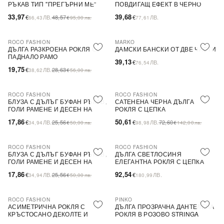
РЪКАВ ТИП ''ПРЕГЪРНИ МЕ''
ПОВДИГАЩ ЕФЕКТ В ЧЕРНО
33,97
39,68
€
ЛВ.
48,57
€
ЛВ.
66,43
€
95,00
лв.
77,61
ROCO FASHION
MARKO
-31%
ДЪЛГА РАЗКРОЕНА РОКЛЯ С
ДАМСКИ БАНСКИ ОТ ДВЕ ЧАСТИ
ПАДНАЛО РАМО
39,13
€
ЛВ.
76,54
19,75
€
ЛВ.
28,63
38,62
€
56,00
лв.
ROCO FASHION
ROCO FASHION
-30%
-30%
БЛУЗА С ДЪЛЪГ БУФАН РЪКАВ,
САТЕНЕНА ЧЕРНА ДЪЛГА
ГОЛИ РАМЕНЕ И ДЕСЕН НА
РОКЛЯ С ЦЕПКА
ЦВЕТЯ LIMA
17,86
50,61
€
ЛВ.
25,56
€
ЛВ.
72,60
34,94
€
50,00
лв.
98,98
€
142,00
лв.
ROCO FASHION
ROCO FASHION
-30%
БЛУЗА С ДЪЛЪГ БУФАН РЪКАВ,
ДЪЛГА СВЕТЛОСИНЯ
ГОЛИ РАМЕНЕ И ДЕСЕН НА
ЕЛЕГАНТНА РОКЛЯ С ЦЕПКА
ЦВЕТЯ LIMA
17,86
92,54
€
ЛВ.
25,56
€
ЛВ.
34,94
€
50,00
лв.
180,99
ROCO FASHION
PINKO
-30%
-79%
SALE
АСИМЕТРИЧНА РОКЛЯ С
ДЪЛГА ПРОЗРАЧНА ДАНТЕЛЕНА
КРЪСТОСАНО ДЕКОЛТЕ И
РОКЛЯ В РОЗОВО STRINGA
ДЕБЕЛИ ПРЕЗРАМКИ BRIDE