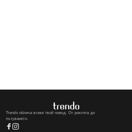
Trendo облича всеки твой повод. От роклята до
пътуването.