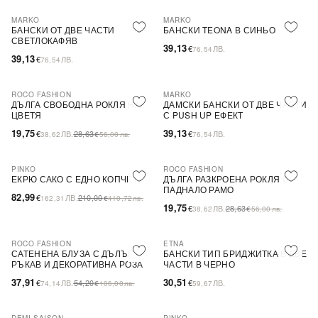
MARKO
MARKO
БАНСКИ ОТ ДВЕ ЧАСТИ
БАНСКИ TEONA В СИНЬО
СВЕТЛОКАФЯВ
39,13
€
ЛВ.
76,54
39,13
€
ЛВ.
76,54
ROCO FASHION
MARKO
-31%
ДЪЛГА СВОБОДНА РОКЛЯ НА
ДАМСКИ БАНСКИ ОТ ДВЕ ЧАСТИ
ЦВЕТЯ
С PUSH UP ЕФЕКТ
19,75
39,13
€
ЛВ.
28,63
€
ЛВ.
38,62
€
56,00
лв.
76,54
PINKO
ROCO FASHION
-60%
SALE
-31%
ЕКРЮ САКО С ЕДНО КОПЧЕ
ДЪЛГА РАЗКРОЕНА РОКЛЯ С
ПАДНАЛО РАМО
82,99
€
ЛВ.
210,00
162,31
€
410,72
лв.
19,75
€
ЛВ.
28,63
38,62
€
56,00
лв.
ROCO FASHION
ETNA
-30%
САТЕНЕНА БЛУЗА С ДЪЛЪГ
БАНСКИ ТИП БРИДЖИТКА В ДВЕ
РЪКАВ И ДЕКОРАТИВНА РОЗА
ЧАСТИ В ЧЕРНО
EVELYN
37,91
30,51
€
ЛВ.
54,20
€
ЛВ.
74,14
€
106,00
лв.
59,67