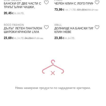
DEMI SAISON
PINKO
-44%
SALE
БАНСКИ ОТ ДВЕ ЧАСТИ С
ЧЕРЕН КЛИН С ЛОГО ПРИНТ
ТРИЪГЪЛНИ ЧАШКИ,
73,99
€
ЛВ.
131,00
144,71
€
256,21
лв.
БЕЗЦВЕТЕН
20,45
€
ЛВ.
39,99
ROCO FASHION
IRALL
-31%
ДЪЛЪГ ЛЕТЕН ПАНТАЛОН С
ДОЛНИЩЕ НА БАНСКИ ТИП
ШИРОКИ КРАЧОЛИ LIVIA
КЛИН HEBE
23,69
23,85
€
ЛВ.
34,26
€
ЛВ.
46,34
€
67,00
лв.
46,64
Няма намерени продукти по зададените критерии.