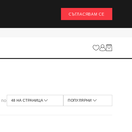
СЪГЛАСЯВАМ СЕ
НАЙ-ИЗГОДНИ
12 НА СТРАНИЦА
НАЙ-НОВИ
24 НА СТРАНИЦА
НАЙ-ВИСОКА ЦЕНА
48 НА СТРАНИЦА
НАЙ-НИСКА ЦЕНА
100 НА СТРАНИЦА
ПОПУЛЯРНИ
НАЙ-ПРОДАВАНИ
НАЙ-ПРЕГЛЕЖДАНИ
 ПО
48 НА СТРАНИЦА
ПОПУЛЯРНИ