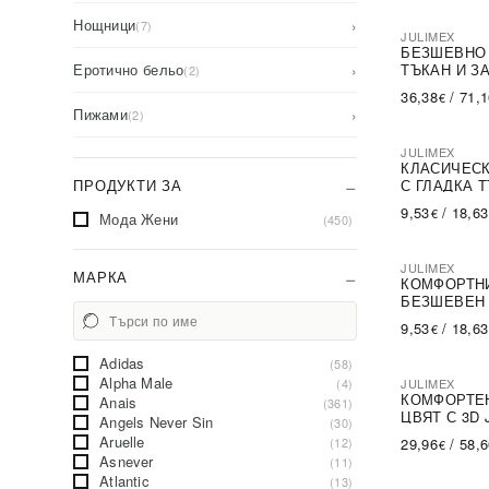
Нощници
›
(7)
JULIMEX
БЕЗШЕВНО 
Еротично бельо
›
ТЪКАН И З
(2)
36,38
/
71,
€
Пижами
›
(2)
JULIMEX
КЛАСИЧЕСК
ПРОДУКТИ ЗА
С ГЛАДКА 
9,53
/
18,63
€
Мода Жени
(450)
JULIMEX
МАРКА
КОМФОРТНИ
БЕЗШЕВЕН 
9,53
/
18,63
€
Adidas
(58)
Alpha Male
(4)
JULIMEX
КОМФОРТЕН
Anais
(361)
ЦВЯТ С 3D 
Angels Never Sin
(30)
Aruelle
(12)
29,96
/
58,
€
Asnever
(11)
Atlantic
(13)