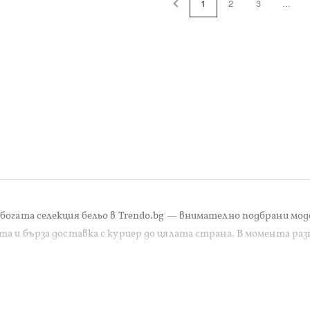
1
2
3
...
огата селекция бельо в Trendo.bg — внимателно подбрани моде
а и бърза доставка с куриер до цялата страна. В момента разп