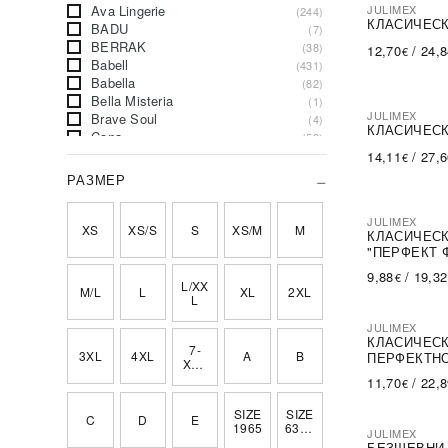
Ava Lingerie
JULIMEX
(244)
КЛАСИЧЕСК
BADU
(7)
BERRAK
(38)
12,70
/
24,
€
Babell
(431)
Babella
(82)
Bella Misteria
(1)
JULIMEX
Brave Soul
(4)
КЛАСИЧЕСК
Cana
(52)
Cornette
(32)
14,11
/
27,
€
DKaren
(280)
РАЗМЕР
De Lafense
(152)
Donna
(397)
JULIMEX
Dorota
(12)
XS
XS/S
S
XS/M
M
КЛАСИЧЕСК
Dreamgirl
(1)
"ПЕРФЕКТ 
ELDAR
(210)
КОМФОРТН
9,88
/
19,32
€
ENSIMI
(2)
L/XX
M/L
L
XL
2XL
EWANA
(227)
L
Esotiq
(4)
JULIMEX
Factory Price
(4)
КЛАСИЧЕСК
7-
Figl
(2)
3XL
4XL
A
B
ПЕРФЕКТНО
XXX
Fiore
(155)
МАТЕРИЯ
L
11,70
/
22,
€
Forever Pink
(106)
Gabidar
(150)
SIZE
SIZE
C
D
E
Gabriella
(44)
1965
6309
JULIMEX
Gaia
2
(218)
БЕЗШЕВНИ 