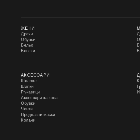
ЖЕНИ
Дрехи
Д
Обувки
О
Бельо
Б
Бански
Б
АКСЕСОАРИ
Д
Шалове
К
Шапки
Г
Ръкавици
И
Аксесоари за коса
Обувки
Чанти
Предпазни маски
Колани