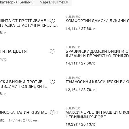
Категория: Бельо
Марка: Julimex
JULIMEX
ЩИТА ОТ ПРОТРИВАНЕ НА
КОМФОРТНИ ДАМСКИ БИКИНИ 
 ГЛАДКА ЕЛАСТИЧНА КРОЙКА
14,11
/
27,60
€
ЛВ.
86
ЛВ.
JULIMEX
ПОСЛЕДНА БРОЙКА
НИ НА ЦВЕТЯ
БРАЗИЛСКИ ДАМСКИ БИКИНИ С
ДИЗАЙН И ПЕРФЕКТНО ПРИЛЯГ
84
ЛВ.
14,11
/
27,60
€
ЛВ.
JULIMEX
СКИ БИКИНИ ПРОТИВ
ТЪМНОСИНИ КЛАСИЧЕСКИ БИК
ЕВИДИМИ ПОД ДРЕХИТЕ
12,16
/
23,79
€
ЛВ.
86
ЛВ.
JULIMEX
LE
ПОСЛЕДНА БРОЙКА
ВИСОКА ТАЛИЯ KISS ME MAXI
МАКСИ ЧЕРВЕНИ ПРАШКИ С КО
НЕВИДИМИ РЪБОВЕ
14,11
/
27,60
ЛВ.
€
лв.
10,29
/
20,13
€
ЛВ.