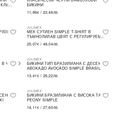
 КЛИН
БИКИНИ
11,99
/
23,46
€
ЛВ.
JULIMEX
РЯЗВАНЕ
МЕК СУТИЕН SIMPLE T-SHIRT В
ТЪМНОЛИЛАВ ЦВЯТ С РЕГУЛИРУЕМИ
ПРЕЗРАМКИ
25,07
/
49,04
€
ЛВ.
JULIMEX
A В ЧЕРНО
БИКИНИ ТИП БРАЗИЛИАНА С ДЕСЕН НА
АВОКАДО AVOCADO SIMPLE BRASIL
13,41
/
26,22
€
ЛВ.
JULIMEX
ПОСЛЕДНА БРОЙКА
СЕН НА
БИКИНИ БРАЗИЛИАНА С ВИСОКА ТАЛИЯ
XI
PEONY SIMPLE
14,11
/
27,60
€
ЛВ.