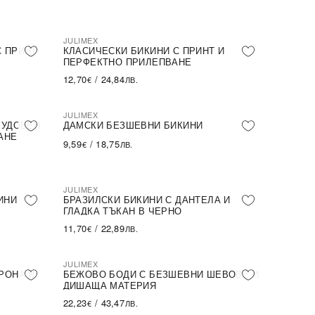
JULIMEX
ПОСЛЕДНА БРОЙКА
С ПРИНТ
КЛАСИЧЕСКИ БИКИНИ С ПРИНТ И
ПЕРФЕКТНО ПРИЛЕПВАНЕ
12,70
/
24,84
€
ЛВ.
JULIMEX
 УДОБЕН
ДАМСКИ БЕЗШЕВНИ БИКИНИ
АНЕ
9,59
/
18,75
€
ЛВ.
JULIMEX
ПОСЛЕДНА БРОЙКА
ИНИ
БРАЗИЛСКИ БИКИНИ С ДАНТЕЛА И
ГЛАДКА ТЪКАН В ЧЕРНО
11,70
/
22,89
€
ЛВ.
JULIMEX
РОНА И
БЕЖОВО БОДИ С БЕЗШЕВНИ ШЕВОВЕ И
ДИШАЩА МАТЕРИЯ
22,23
/
43,47
€
ЛВ.