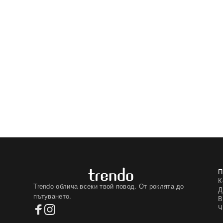
К
Trendo облича всеки твой повод. От роклята до
Д
пътуването.
В
Ч