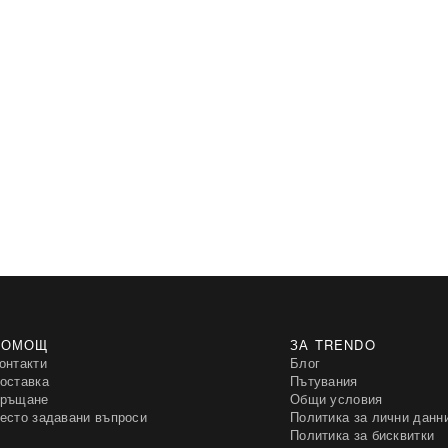
ПОМОЩ
ЗА TRENDO
онтакти
Блог
оставка
Пътувания
ръщане
Общи условия
есто задавани въпроси
Политика за лични данн
Политика за бисквитки