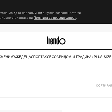
ване. За да го направим, ни е нужно позволението ти
съгласно стриктната ни
Политика за поверителност
.
ЖЕНИ
МЪЖЕ
ДЕЦА
СПОРТ
АКСЕСОАРИ
ДОМ И ГРАДИНА
+PLUS SIZE
СОРТИРАЙ