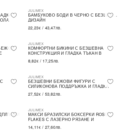
JULIMEX
ЛАДКА
БАМБУКОВО БОДИ В ЧЕРНО С БЕЗШЕВЕН
ЧОЛА
ДИЗАЙН
22,23
/
43,47
€
ЛВ.
JULIMEX
ПОСЛЕДНА БРОЙКА
 БЕЖОВ
КОМФОРТНИ БИКИНИ С БЕЗШЕВНА
Е
КОНСТРУКЦИЯ И ГЛАДКА ТЪКАН В
ПРАСКОВЕН ЦВЯТ
8,82
/
17,25
€
ЛВ.
JULIMEX
 С
БЕЗШЕВНИ БЕЖОВИ ФИГУРИ С
СИЛИКОНОВА ПОДДРЪЖКА И ГЛАДКА
ТЪКАН
27,52
/
53,82
€
ЛВ.
JULIMEX
ОДПЛЪНКИ
МАКСИ БРАЗИЛСКИ БОКСЕРКИ ROSE
FLAKES С ЛАЗЕРНО РЯЗАНЕ И
ПЕРФЕКТНО ПРИЛЯГАНЕ
14,11
/
27,60
€
ЛВ.