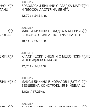
JULIMEX
РНО
БРАЗИЛСКИ БИКИНИ С ГЛАДКА МАТЕРИЯ
ГАНЕ
И ПЛОСКА ЛАСТИЧНА ЛЕНТА
12,70
/
24,84
€
ЛВ.
JULIMEX
ПОСЛЕДНА БРОЙКА
,
МАКСИ БИКИНИ С ГЛАДКА МАТЕРИЯ В
ОЛОГИЯ
БЕЖОВО, С ИДЕАЛНО ПРИЛЯГАНЕ И БЕЗ
СЛЕДИ ПОД ДРЕХИТЕ
13,11
/
25,65
€
ЛВ.
JULIMEX
ERFECT
КЛАСИЧЕСКИ БИКИНИ С МЕКО ПОКРИТИЕ
И НЕВИДИМИ РЪБОВЕ
12,70
/
24,84
€
ЛВ.
JULIMEX
ПОСЛЕДНА БРОЙКА
БИКИНИ С
МАКСИ БИКИНИ В КОРАЛОВ ЦВЯТ С
БЕЗШЕВНА КОНСТРУКЦИЯ И ИДЕАЛНО
ПРИЛЯГАНЕ
8,82
/
17,25
€
ЛВ.
JULIMEX
ИНИ В
КЛАСИЧЕСКИ ЧЕРНИ БАМБУКОВИ