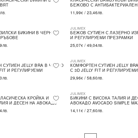
ЦВЯТ
БЕЖОВО С АНТИБАКТЕРИАЛЕН
11,99
/
23,46
ЛВ.
€
ЛВ.
JULIMEX
ЗИЛСКИ БИКИНИ В ЧЕРНО С
БЕЖОВ СУТИЕН С ЛАЗЕРНО ИЗ
 РЪБОВЕ
И РЕГУЛИРУЕМИ ПРЕЗРАМКИ
59
25,07
/
49,04
ЛВ.
€
ЛВ.
JULIMEX
ПОСЛЕДНА БРОЙКА
 СУТИЕН JELLY BRA В ЧЕРНО
КОМФОРТЕН СУТИЕН JELLY BR
 FIT И РЕГУЛИРУЕМИ
С 3D JELLY FIT И РЕГУЛИРУЕМИ
И
ПРЕЗРАМКИ
60
29,96
/
58,60
ЛВ.
€
ЛВ.
JULIMEX
А БРОЙКА
КЛАСИЧЕСКА КРОЙКА И
БИКИНИ С ВИСОКА ТАЛИЯ И ДЕ
ЛИЯ И ДЕСЕН НА АВОКАДО
АВОКАДО AVOCADO SIMPLE MA
IMPLE CLASSIC
84
14,11
/
27,60
ЛВ.
€
ЛВ.