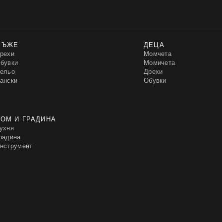
МЪЖЕ
ДЕЦА
рехи
Момчета
бувки
Момичета
ельо
Дрехи
ански
Обувки
ОМ И ГРАДИНА
ухня
радина
нструмент