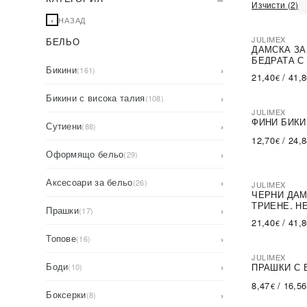
Изчисти (2)
‹
НАЗАД
JULIMEX
БЕЛЬО
ДАМСКА ЗА
БЕДРАТА С
Бикини
›
(161)
В БЕЖОВО
21,40
/
41,
€
Бикини с висока талия
›
(108)
JULIMEX
ФИНИ БИКИ
Сутиени
›
(88)
12,70
/
24,
€
Оформящо бельо
›
(29)
Аксесоари за бельо
›
(26)
JULIMEX
ЧЕРНИ ДАМ
ТРИЕНЕ, Н
Прашки
›
(17)
21,40
/
41,
€
Топове
›
(16)
JULIMEX
-40%
SA
Боди
›
ПРАШКИ С 
(10)
8,47
/
16,56
€
Боксерки
›
(8)