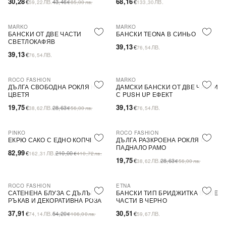
30,28
68,16
€
ЛВ.
43,46
€
ЛВ.
59,22
€
85,00
лв.
133,30
MARKO
MARKO
БАНСКИ ОТ ДВЕ ЧАСТИ
БАНСКИ TEONA В СИНЬО
СВЕТЛОКАФЯВ
39,13
€
ЛВ.
76,54
39,13
€
ЛВ.
76,54
ROCO FASHION
MARKO
-31%
ДЪЛГА СВОБОДНА РОКЛЯ НА
ДАМСКИ БАНСКИ ОТ ДВЕ ЧАСТИ
ЦВЕТЯ
С PUSH UP ЕФЕКТ
19,75
39,13
€
ЛВ.
28,63
€
ЛВ.
38,62
€
56,00
лв.
76,54
PINKO
ROCO FASHION
-60%
SALE
-31%
ЕКРЮ САКО С ЕДНО КОПЧЕ
ДЪЛГА РАЗКРОЕНА РОКЛЯ С
ПАДНАЛО РАМО
82,99
€
ЛВ.
210,00
162,31
€
410,72
лв.
19,75
€
ЛВ.
28,63
38,62
€
56,00
лв.
ROCO FASHION
ETNA
-30%
САТЕНЕНА БЛУЗА С ДЪЛЪГ
БАНСКИ ТИП БРИДЖИТКА В ДВЕ
РЪКАВ И ДЕКОРАТИВНА РОЗА
ЧАСТИ В ЧЕРНО
EVELYN
37,91
30,51
€
ЛВ.
54,20
€
ЛВ.
74,14
€
106,00
лв.
59,67