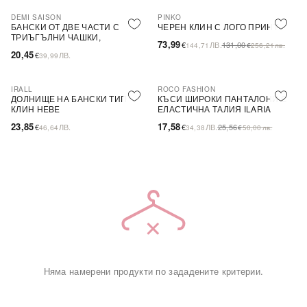
DEMI SAISON
PINKO
-44%
SALE
БАНСКИ ОТ ДВЕ ЧАСТИ С
ЧЕРЕН КЛИН С ЛОГО ПРИНТ
ТРИЪГЪЛНИ ЧАШКИ,
73,99
€
ЛВ.
131,00
144,71
€
256,21
лв.
БЕЗЦВЕТЕН
20,45
€
ЛВ.
39,99
IRALL
ROCO FASHION
-31%
ДОЛНИЩЕ НА БАНСКИ ТИП
КЪСИ ШИРОКИ ПАНТАЛОНИ С
КЛИН HEBE
ЕЛАСТИЧНА ТАЛИЯ ILARIA
23,85
17,58
€
ЛВ.
€
ЛВ.
25,56
46,64
34,38
€
50,00
лв.
Няма намерени продукти по зададените критерии.