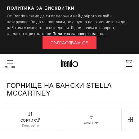
ПОЛИТИКА ЗА БИСКВИТКИ
От Trendo искаме да ти предложим най-доброто онлайн
пазаруване. За да го направим, ни е нужно позволението ти да
работим с някои от твоите данни. Ще ги пазим отговорно,
съгласно стриктната ни
Политика за поверителност
.
СЪГЛАСЯВАМ СЕ
МЕНЮ
ГОРНИЩЕ НА БАНСКИ STELLA
MCCARTNEY
СОРТИРАЙ
ФИЛТРИ
Популярни