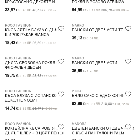
КРЪСТОСАНО ДЕКОЛТЕ И
РОКЛЯ В РОЗОВО STRINGA
ДЕБЕЛИ ПРЕЗРАМКИ BRIDE
33,97
64,99
€
ЛВ.
48,57
€
ЛВ.
306,78
66,43
€
95,00
лв.
127,11
€
600,00
лв.
ROCO FASHION
MARKO
-31%
КЪСА ЛЯТНА БЛУЗА С ДЪЛЪГ
БАНСКИ ОТ ДВЕ ЧАСТИ TEONA
ШИРОК РЪКАВ BIANCA
39,13
€
ЛВ.
76,54
18,43
€
ЛВ.
26,59
36,04
€
52,00
лв.
ROCO FASHION
MARKO
-31%
ДЪЛГА СВОБОДНА РОКЛЯ С
БАНСКИ ОТ ДВЕ ЧАСТИ
ФЛОРАЛЕН ДЕСЕН
36,69
€
ЛВ.
71,76
19,75
€
ЛВ.
28,63
38,62
€
56,00
лв.
ROCO FASHION
PINKO
-31%
-60%
SALE
КЪСА БЛУЗА С ИСПАНСКО
БЯЛО САКО С ЕДНО КОПЧЕ
ДЕКОЛТЕ NOEMI
82,99
€
ЛВ.
210,00
162,31
€
410,72
лв.
14,74
€
ЛВ.
21,47
28,83
€
42,00
лв.
ROCO FASHION
MADORA
-30%
КОКТЕЙЛНА КЪСА РОКЛЯ С
ЦВЕТЕН БАНСКИ ОТ ДВЕ ЧАСТИ
ДЪЛЪГ ШЛЕЙФ В ЦВЯТ ПЕПЕЛ
С КЪСИ ПАНТАЛОНИ PALM
ОТ РОЗИ