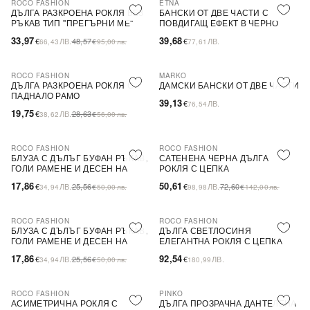
ROCO FASHION
ETNA
-30%
ДЪЛГА РАЗКРОЕНА РОКЛЯ БЕЗ
БАНСКИ ОТ ДВЕ ЧАСТИ С
РЪКАВ ТИП ''ПРЕГЪРНИ МЕ''
ПОВДИГАЩ ЕФЕКТ В ЧЕРНО
33,97
39,68
€
ЛВ.
48,57
€
ЛВ.
66,43
€
95,00
лв.
77,61
ROCO FASHION
MARKO
-31%
ДЪЛГА РАЗКРОЕНА РОКЛЯ С
ДАМСКИ БАНСКИ ОТ ДВЕ ЧАСТИ
ПАДНАЛО РАМО
39,13
€
ЛВ.
76,54
19,75
€
ЛВ.
28,63
38,62
€
56,00
лв.
ROCO FASHION
ROCO FASHION
-30%
-30%
БЛУЗА С ДЪЛЪГ БУФАН РЪКАВ,
САТЕНЕНА ЧЕРНА ДЪЛГА
ГОЛИ РАМЕНЕ И ДЕСЕН НА
РОКЛЯ С ЦЕПКА
ЦВЕТЯ LIMA
17,86
50,61
€
ЛВ.
25,56
€
ЛВ.
72,60
34,94
€
50,00
лв.
98,98
€
142,00
лв.
ROCO FASHION
ROCO FASHION
-30%
БЛУЗА С ДЪЛЪГ БУФАН РЪКАВ,
ДЪЛГА СВЕТЛОСИНЯ
ГОЛИ РАМЕНЕ И ДЕСЕН НА
ЕЛЕГАНТНА РОКЛЯ С ЦЕПКА
ЦВЕТЯ LIMA
17,86
92,54
€
ЛВ.
25,56
€
ЛВ.
34,94
€
50,00
лв.
180,99
ROCO FASHION
PINKO
-30%
-79%
SALE
АСИМЕТРИЧНА РОКЛЯ С
ДЪЛГА ПРОЗРАЧНА ДАНТЕЛЕНА