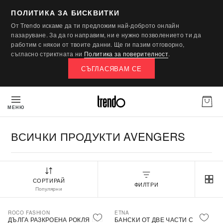
ПОЛИТИКА ЗА БИСКВИТКИ
От Trendo искаме да ти предложим най-доброто онлайн
пазаруване. За да го направим, ни е нужно позволението ти да
работим с някои от твоите данни. Ще ги пазим отговорно,
съгласно стриктната ни
Политика за поверителност
.
СЪГЛАСЯВАМ СЕ
МЕНЮ
ВСИЧКИ ПРОДУКТИ AVENGERS
СОРТИРАЙ
ФИЛТРИ
Популярни
ROCO FASHION
ETNA
-30%
ДЪЛГА РАЗКРОЕНА РОКЛЯ БЕЗ
БАНСКИ ОТ ДВЕ ЧАСТИ С