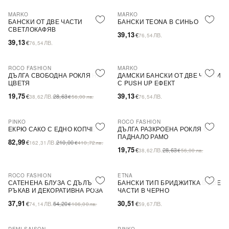
MARKO
MARKO
БАНСКИ ОТ ДВЕ ЧАСТИ
БАНСКИ TEONA В СИНЬО
СВЕТЛОКАФЯВ
39,13
€
ЛВ.
76,54
39,13
€
ЛВ.
76,54
ROCO FASHION
MARKO
-31%
ДЪЛГА СВОБОДНА РОКЛЯ НА
ДАМСКИ БАНСКИ ОТ ДВЕ ЧАСТИ
ЦВЕТЯ
С PUSH UP ЕФЕКТ
19,75
39,13
€
ЛВ.
28,63
€
ЛВ.
38,62
€
56,00
лв.
76,54
PINKO
ROCO FASHION
-60%
SALE
-31%
ЕКРЮ САКО С ЕДНО КОПЧЕ
ДЪЛГА РАЗКРОЕНА РОКЛЯ С
ПАДНАЛО РАМО
82,99
€
ЛВ.
210,00
162,31
€
410,72
лв.
19,75
€
ЛВ.
28,63
38,62
€
56,00
лв.
ROCO FASHION
ETNA
-30%
САТЕНЕНА БЛУЗА С ДЪЛЪГ
БАНСКИ ТИП БРИДЖИТКА В ДВЕ
РЪКАВ И ДЕКОРАТИВНА РОЗА
ЧАСТИ В ЧЕРНО
EVELYN
37,91
30,51
€
ЛВ.
54,20
€
ЛВ.
74,14
€
106,00
лв.
59,67