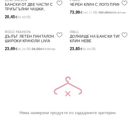
DEMI SAISON
PINKO
-44%
SALE
БАНСКИ ОТ ДВЕ ЧАСТИ С
ЧЕРЕН КЛИН С ЛОГО ПРИНТ
ТРИЪГЪЛНИ ЧАШКИ,
73,99
€
ЛВ.
131,00
144,71
€
256,21
лв.
БЕЗЦВЕТЕН
20,45
€
ЛВ.
39,99
ROCO FASHION
IRALL
-31%
ДЪЛЪГ ЛЕТЕН ПАНТАЛОН С
ДОЛНИЩЕ НА БАНСКИ ТИП
ШИРОКИ КРАЧОЛИ LIVIA
КЛИН HEBE
23,69
23,85
€
ЛВ.
34,26
€
ЛВ.
46,34
€
67,00
лв.
46,64
Няма намерени продукти по зададените критерии.