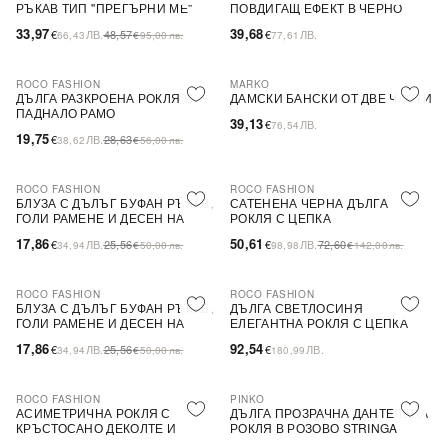
РЪКАВ ТИП ''ПРЕГЪРНИ МЕ''
ПОВДИГАЩ ЕФЕКТ В ЧЕРНО
33,97
39,68
€
ЛВ.
48,57
€
ЛВ.
66,43
€
95,00
лв.
77,61
ROCO FASHION
MARKO
-31%
ДЪЛГА РАЗКРОЕНА РОКЛЯ С
ДАМСКИ БАНСКИ ОТ ДВЕ ЧАСТИ
ПАДНАЛО РАМО
39,13
€
ЛВ.
76,54
19,75
€
ЛВ.
28,63
38,62
€
56,00
лв.
ROCO FASHION
ROCO FASHION
-30%
-30%
БЛУЗА С ДЪЛЪГ БУФАН РЪКАВ,
САТЕНЕНА ЧЕРНА ДЪЛГА
ГОЛИ РАМЕНЕ И ДЕСЕН НА
РОКЛЯ С ЦЕПКА
ЦВЕТЯ LIMA
17,86
50,61
€
ЛВ.
25,56
€
ЛВ.
72,60
34,94
€
50,00
лв.
98,98
€
142,00
лв.
ROCO FASHION
ROCO FASHION
-30%
БЛУЗА С ДЪЛЪГ БУФАН РЪКАВ,
ДЪЛГА СВЕТЛОСИНЯ
ГОЛИ РАМЕНЕ И ДЕСЕН НА
ЕЛЕГАНТНА РОКЛЯ С ЦЕПКА
ЦВЕТЯ LIMA
17,86
92,54
€
ЛВ.
25,56
€
ЛВ.
34,94
€
50,00
лв.
180,99
ROCO FASHION
PINKO
-30%
-79%
SALE
АСИМЕТРИЧНА РОКЛЯ С
ДЪЛГА ПРОЗРАЧНА ДАНТЕЛЕНА
КРЪСТОСАНО ДЕКОЛТЕ И
РОКЛЯ В РОЗОВО STRINGA
ДЕБЕЛИ ПРЕЗРАМКИ BRIDE