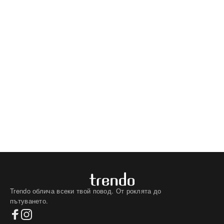
Trendo облича всеки твой повод. От роклята до
пътуването.