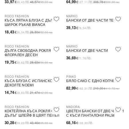
33,97
64,99
€
ЛВ.
48,57
€
ЛВ.
306,78
66,43
€
95,00
лв.
127,11
€
600,00
лв.
ROCO FASHION
MARKO
-31%
КЪСА ЛЯТНА БЛУЗА С ДЪЛЪГ
БАНСКИ ОТ ДВЕ ЧАСТИ TEONA
ШИРОК РЪКАВ BIANCA
39,13
€
ЛВ.
76,54
18,43
€
ЛВ.
26,59
36,04
€
52,00
лв.
ROCO FASHION
MARKO
-31%
ДЪЛГА СВОБОДНА РОКЛЯ С
БАНСКИ ОТ ДВЕ ЧАСТИ
ФЛОРАЛЕН ДЕСЕН
36,69
€
ЛВ.
71,76
19,75
€
ЛВ.
28,63
38,62
€
56,00
лв.
ROCO FASHION
PINKO
-31%
-60%
SALE
КЪСА БЛУЗА С ИСПАНСКО
БЯЛО САКО С ЕДНО КОПЧЕ
ДЕКОЛТЕ NOEMI
82,99
€
ЛВ.
210,00
162,31
€
410,72
лв.
14,74
€
ЛВ.
21,47
28,83
€
42,00
лв.
ROCO FASHION
MADORA
-30%
КОКТЕЙЛНА КЪСА РОКЛЯ С
ЦВЕТЕН БАНСКИ ОТ ДВЕ ЧАСТИ
ДЪЛЪГ ШЛЕЙФ В ЦВЯТ ПЕПЕЛ
С КЪСИ ПАНТАЛОНИ PALM
ОТ РОЗИ
30,28
68,16
€
ЛВ.
43,46
€
ЛВ.
59,22
€
85,00
лв.
133,30